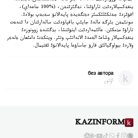
ينفةكسيالاردئث تاراؤئنا، نةگئزئنةن، (%100 جاعداي)،
اقؤئزدئ جةتكئلئكسئز دةثگةيدة پايدالانؤ سةبةپ بولادئ.
سونئمةن بئرگة مالدئ جايئپ باقپاؤدئث سالدارئنان دا ئندةت
تاراؤئ مذمكئن. عالئمداردئث ايتؤئنشا، بذگئندة زوونوزدئ
ينفةكسيالار وشاعئ الةمدئ الاثداتئپ وتئر. ويتكةنئ دامئعان ةلدةر
ولاردئ بيولوگيالئق قارؤ جاساؤعا پايدالانؤئ ئقتيمال.
без автора
اۆتور
KAZINFORM