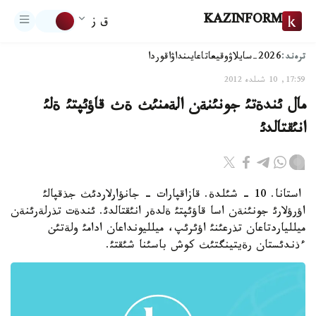
KAZINFORM
ق ز
ترەند:
2026-سايلاۋ
وقيعا
تاعايىنداۋ
اقوردا
17:59, 10 شىلدە 2012
مال ئندةتئ جونئنةن الةمنئث ةث قاؤئپتئ ةلئ
انئقتالدئ
استانا. 10 - شئلدة. قازاقپارات - جانؤارلاردئث جذقپالئ
اؤرؤلارئ جونئنةن اسا قاؤئپتئ ةلدةر انئقتالدئ. ئندةت تذرلةرئنةن
ميللياردتاعان تذرعئنئ اؤئرئپ، ميلليونداعان ادامئ ولةتئن
ءذندئستان رةيتينگتئث كوش باسئنا شئقتئ.