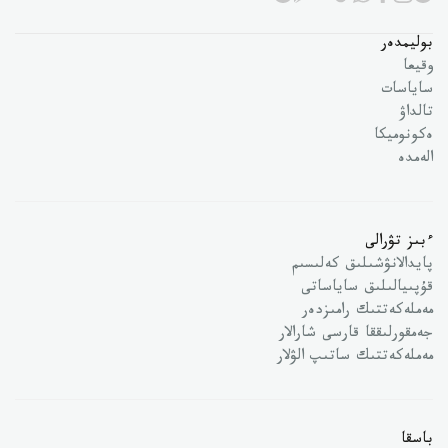
بوليمدەر
وقيعا
ساياسات
تالداۋ
ەكونوميكا
الەمدە
ءبىز تۋرالى
پايدالانۋشىلىق كەلىسىم
قۇپىيالىلىق ساياساتى
مەملەكەتتىك رامىزدەر
جەمقورلىققا قارسى شارالار
مەملەكەتتىك ساتىپ الۋلار
باسقا