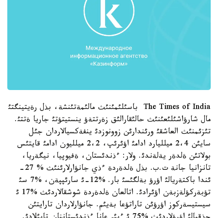
The Times of India باسئلئمئنئث مالئمةتئنشة، بذل رةيتينگتئ
مال شارؤاشئلئعئنئث حالئقارالئق زةرتتةؤ ينستيتؤتئ جاريا ةتتئ.
تئزئمنئث العاشقئ ورئندارئن زوونوزدئ ينفةكسيالاردان جئل
سايئن 2،4 ميلليارد ادامئ اؤئرئپ، 2،2 ميلليون ادامئ قايتئس
بولاتئن ةلدةر يةلةندئ. ولار: ءذندئستان، ةفيوپيا، نيگةريا،
تانزانيا جانة ت.ب. بذل ةلدةردة ءذي جانؤارلارئنئث % 27-
ئندا باكتةريالئ اؤرؤ بةلگئسئ بار. %12-ئ سارئپپةن، %7 سئ
تؤبةركؤلةزبةن اؤئرادئ. اتالعان ةلدةردة شوشقالاردئث %17 ئ
سيستيسةركوز اؤرؤئن تاراتؤعا بةيئم. جانؤارلاردان تارايتئن
جذقپالئ اؤرؤلاردئث %75 ئ ءبئر عانا ءذندئستاننان تابئلادئ.