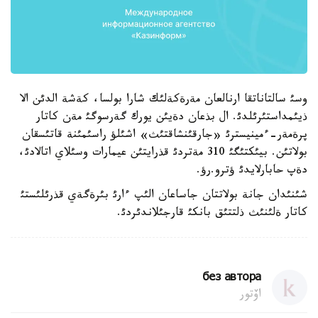
وسئ سالتاناتقا ارنالعان مةرةكةلئك شارا بولسا، كةشة الدئن الا
ذيئمداستئرئلدئ. ال بذعان دةيئن يورك گةرسوگئ مةن كاتار
پرةمةر-ءمينيسترئ «جارقئنشاقتئث» اشئلؤ راسئمئنة قاتئسقان
بولاتئن. بيئكتئگئ 310 مةتردئ قذرايتئن عيمارات وسئلاي اتالادئ،
دةپ حابارلايدئ ؤترو.رؤ.
شئنئدان جانة بولاتتان جاساعان الئپ ءارئ بئرةگةي قذرئلئستئ
كاتار ةلئنئث ذلتتئق بانكئ قارجئلاندئردئ.
без автора
اۆتور