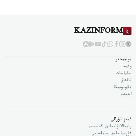
KAZINFORM
بوليمدەر
وقيعا
ساياسات
تالداۋ
ەكونوميكا
الەمدە
ءبىز تۋرالى
پايدالانۋشىلىق كەلىسىم
قۇپىيالىلىق ساياساتى