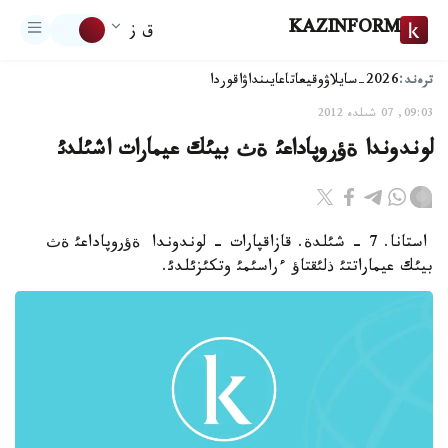
KAZINFORM
ق ز
ترەند:
2026-سايلاۋ
وقيعا
تاعايىنداۋ
اقوردا
09:03, 07 شىلدە 2012
لوندوندا ةؤروپاداعئ ةث بيئك عيمارات اشئلدئ
استانا. 7 - شئلدة. قازاقپارات - لوندوندا ةؤروپاداعئ ةث
بيئك عيماراتتئ ذلئقتاؤ ءراسئمئ وتكئزئلدئ.