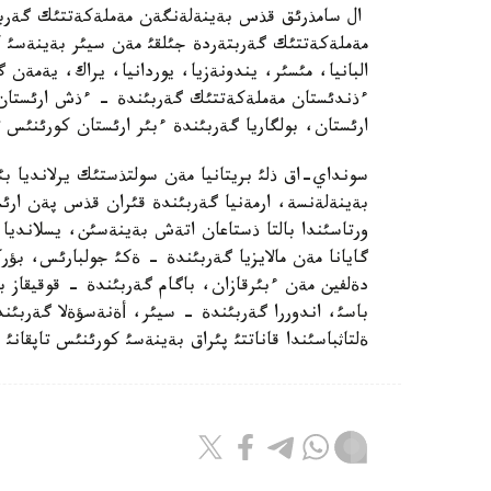
مةملةكةتتئك گةربتةردة جئلقئ مةن سيئر بةينةسئ كو
البانيا، مئسئر، يندونةزيا، يوردانيا، يراك، يةم
ءذندئستان مةملةكةتتئك گةربئندة - ءذش ارئستان، 
ارئستان، بولگاريا گةربئندة ءبئر ارئستان كورئنئس ت
سونداي-اق ذلئ بريتانيا مةن سولتذستئك يرلانديا بئ
بةينةلةنسة، ارمةنيا گةربئندة قئران قذس پةن ارئس
ورتاسئندا بالتا ذستاعان اتةش بةينةسئن، يسلانديا 
گايانا مةن مالايزيا گةربئندة - ةكئ جولبارئس، بؤ
دةلفين مةن ءبئرقازان، باگام گةربئندة - قوقيقاز 
باسئ، اندوررا گةربئندة - سيئر، أةنةسؤةلا گةربئن
ةلتاثباسئندا قاناتتئ پئراق بةينةسئ كورئنئس تاپقانئ ب