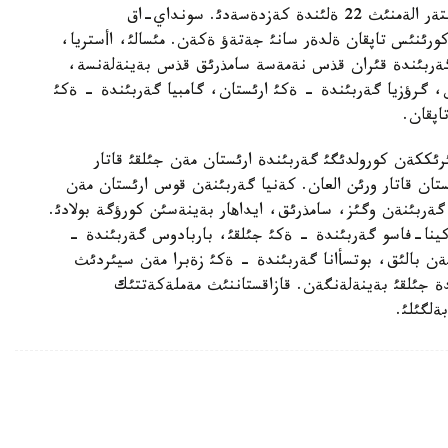
ال سامذرئق قذس بةينةلةنگةن مةملةكةتتئك گةربتةر الةمنئث 22 ةلئندة كةزدةسةدئ. سونداي-اق
رئنئس تاپقان ةلدةر سانئ جةتةؤ ةكةن. مئسالئ، اأستريا،
ةن گةربئندة قئران قذس نةمةسة سامذرئق قذس بةينةلةنسة،
گرؤزيا گةربئندة - ةكئ ارئستان، گامبيا گةربئندة - ةكئ
اپقان.
رئككةن كورولدئگئ گةربئندة ارئستان مةن جئلقئ قاتار
تان قاتار ورئن العان. كةنيا گةربئنةن قوس ارئستان مةن
گةربئنةن وگئز، سامذرئق، ايداهار بةينةسئن كورؤگة بولادئ.
ركينا-فاسو گةربئندة - ةكئ جئلقئ، باربادوس گةربئندة -
بةن بالئق، بوتسأانا گةربئندة - ةكئ زةبرا مةن سيئردئث
دة جئلقئ بةينةلةنگةن. قازاقستاننئث مةملةكةتتئك
ةلگئلئ.