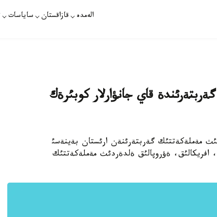
الەمدە
قازاقستان
ساياسات
ت
ربتةرئندة قاي جانؤارلار كوبئرةك
5- شئلدة. قازاقپارات- الةمنئث 29 ةلئنئث مةملةكةتتئك گةربتةرئنةن ارئستان بةينةسئ
ق، افريكالئق، ةؤروپالئق ةلدةردئث مةملةكةتتئك