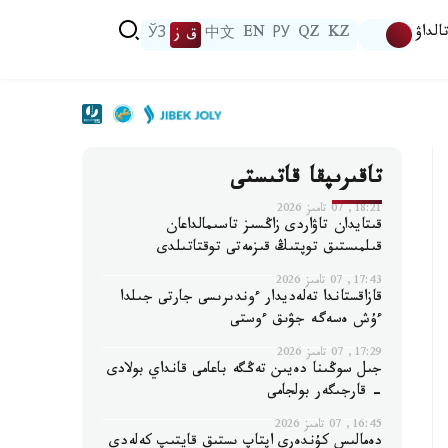
الداۋ
KZ
QZ
РУ
EN
中文
ق ز
ЎЗ
تاقىرىپقا قاتىستى
18:21, 07 تامىز 2026
قىتايدان تاۋاردى زاڭسىز تاسىمالداعان
قىلمىستىق توپتىڭ قىزمەتى توقتاتىلدى
17:43, 07 تامىز 2026
قازاقستاندا تەلەديدار ءوندىرىسى جارتى جىلدا
ءۇش ەسەگە جۋىق ءوستى
17:29, 07 تامىز 2026
جىل سوڭىنا دەيىن تەڭگە باعامى قانداي بولادى
- قارجىگەر بولجامى
16:45, 07 تامىز 2026
دەمالىس كۇندەرى اپتاپ ىستىق قايتىپ كەلەدى