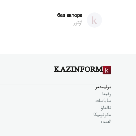
без автора
اۆتور
KAZINFORM
بوليمدەر
وقيعا
ساياسات
تالداۋ
ەكونوميكا
الەمدە