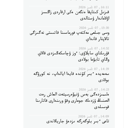
16:11, 07 تامىز 2026
قىزىل كىتاپقا ەنگەن ەكى ارقاردى زاڭسىز
اۋلاعاندار ۇستالدى
15:30, 07 تامىز 2026
وسى جىلعى مەكتەپ فورماسىنا قاتىستى نەگىزگى
تالاپتار قانداي
14:52, 07 تامىز 2026
قۇرىلتاي سايلاۋى: ءوز ۋچاسكەڭىزدى قالاي
وڭاي تابۋعا بولادى
14:39, 07 تامىز 2026
سەمەيدە ءبىر كۇندە قايدا ايالداپ، نە كورۋگە
بولادى
14:23, 07 تامىز 2026
ەلىمىزدەگى بەس ۋنيۆەرسيتەت العاش رەت
الەمنىڭ ۇزدىك جوعارى وقۋ ورىندارى قاتارىنا
قوسىلدى
14:09, 07 تامىز 2026
تاعى ءبىر بلوگەرگە ىزدەۋ جاريالاندى