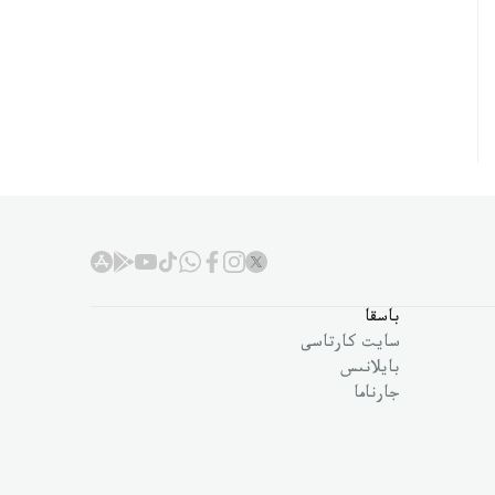
باسقا
سايت كارتاسى
بايلانىس
جارناما