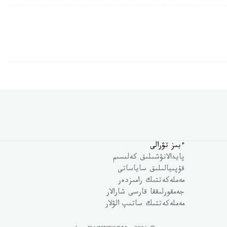
ءبىز تۋرالى
پايدالانۋشىلىق كەلىسىم
قۇپىيالىلىق ساياساتى
مەملەكەتتىك رامىزدەر
جەمقورلىققا قارسى شارالار
مەملەكەتتىك ساتىپ الۋلار