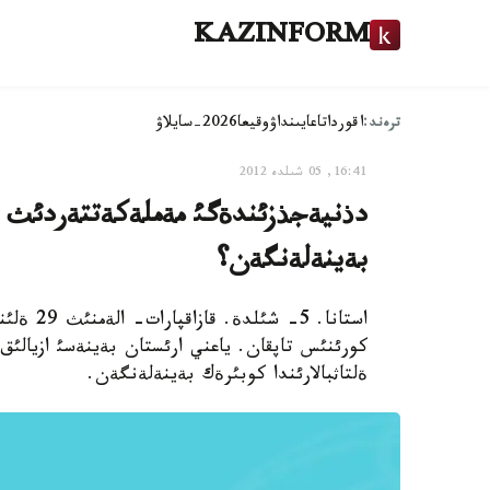
KAZINFORM
ترەند:
اقوردا
تاعايىنداۋ
وقيعا
2026-سايلاۋ
16:41, 05 شىلدە 2012
دذنيةجذزئندةگئ مةملةكةتتةردئث گة
بةينةلةنگةن؟
استانا. 
كورئنئس تاپقان. ياعني ارئستان بةينةسئ ازيالئ
ةلتاثبالارئندا كوبئرةك بةينةلةنگةن.