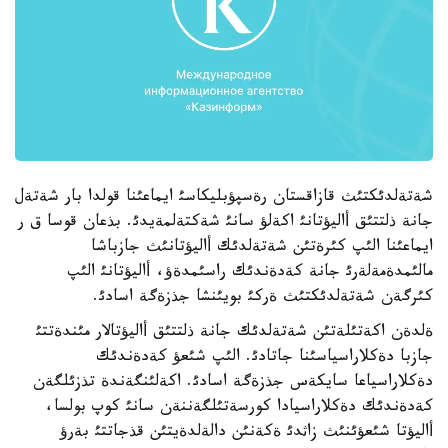
شةتةلدئكتئث قازاقستان رةسپؤبليكاسئ ايماعئنا قولدا بار شةتةل
جانة ذلتتئق أاليؤتانئ اكةلؤ سانئ شةكتةلمةيدئ. بذعان قوسا ق ر
ايماعئنا الئپ كئرةتئن شةتةلدئك أاليؤتانئث جازباشا
مالئمدةمةلةرئ جانة كةدةندئك راسئمدةؤ، أاليؤتانئ الئپ
كئرگةن شةتةلدئكتئث ةركئ بويئنشا جذزةگة اسادئ.
ةلدةن اكةتئلةتئن شةتةلدئك جانة ذلتتئق أاليؤتالار مئندةتتئ
جازبا دةكلاراسياسئنا جاتادئ. الئپ شئعؤ كةدةندئك
دةكلاراسياعا سايكةس جذزةگة اسادئ. اكةلئنگةندة تذزئلگةن
كةدةندئك دةكلاراسيادا كورسةتئلگةننةن سانئ كوپ بولسا،
أاليؤتا شئعؤئنئث زاثدئ ةكةنئن دالةلدةيتئن قذجاتتئ بةرؤ