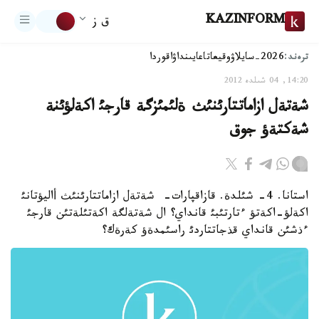
KAZINFORM
ق ز
ترەند:
2026-سايلاۋ
وقيعا
تاعايىنداۋ
اقوردا
14:20, 04 شىلدە 2012
شةتةل ازاماتتارئنئث ةلئمئزگة قارجئ اكةلؤئنة
شةكتةؤ جوق
استانا. 4- شئلدة. قازاقپارات- شةتةل ازاماتتارئنئث أاليؤتانئ
اكةلؤ-اكةتؤ ءتارتئبئ قانداي؟ ال شةتةلگة اكةتئلةتئن قارجئ
ءذشئن قانداي قذجاتتاردئ راسئمدةؤ كةرةك؟