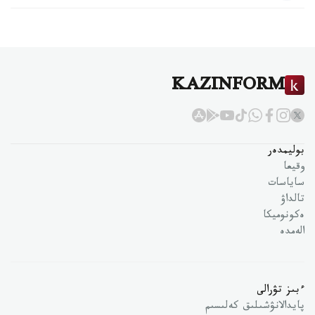
KAZINFORM
بوليمدەر
وقيعا
ساياسات
تالداۋ
ەكونوميكا
الەمدە
ءبىز تۋرالى
پايدالانۋشىلىق كەلىسىم