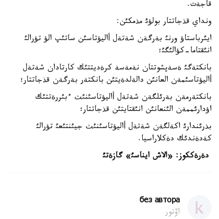
قاجةت.
ونداي قذجاتتار بولؤئ مذمكئن:
ايئرباستاؤ ورنئ بةرگةن شةتةل أاليؤتاسئن ساتئپ الؤ تؤرالئ
انئقتاما-كؤالئگئ؛
بانكتةگئ ةسةپشوتتان نةمةسة كرةديتتئك كارتادان شةتةل
أاليؤتاسئمةن العانئن دالةلدةيتئن بانكتةر بةرگةن قذجاتتار؛
بانكتةرمةن بةرئلگةن شةتةل أاليؤتاسئنئث ءبئررةتتئك
اؤدارئممةن الئنعانئن انئقتايتئن قذجاتتار؛
بذرئندارئ اكةلگةن شةتةل أاليؤتاسئنئث جيئنتئعئ تؤرالئ
كةدةندئك دةكلاراسيا.
دةرةككوز: «الاش ايناسئ» گازةتئ
без автора
اۆتور