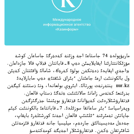
ماريؤپولدة 74 جاستاعئ اجة وزئنة كةدةرگئ جاساعان كوشة
مؤزئكانتتارئنا ايقايلايمئن دةپ 8-قاباتتان قذلاپ قالا جازداعان.
«اجةي ايقايدئ ذدةتكةن بولؤئ كةرةك، شامالئ ؤاقئتتان كةيئن
ول بالكوننئث ارعئ جاعئنان ءبئراق شئقتئ» دةپ حابارلايدئ
nur.kz ينتةرنةت پورتالئ. ابئروي بولعاندا، ونئ ذستئنة كيگةن
بذرئنعئ كةثةس زامانئ حالاتئنئث ةتةگئ ذستاپ قالعان.
قذتقارؤشئلاردئث كةيؤانانئ قذتقارؤ بويئنشا جذرگئزگةن
وپةراسياسئ ءبئر ساعاتقا سوزئلدئ. 7-قاباتتاعئ بالكوننئث كيئم
جاياتئن تةمئرئنة ءئلئنئپ قالعان اجةنئ كورشئلةرئ بايقاپ،
جةدةل مةديسينالئق جاردةم، ميليسيا جانة قذتقارؤ قئزمةتئن
شاقئرتقان ةكةن. قذتقارؤشئلار اجةيگة كومةكتةسؤ