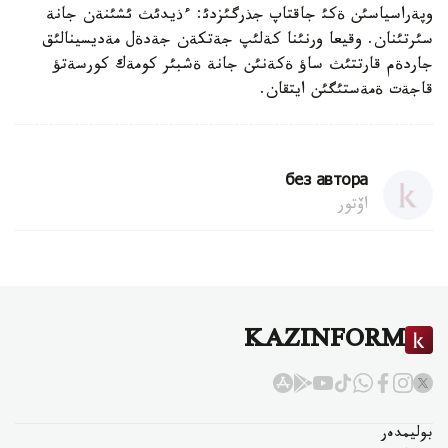
وپةراسياسئن ةكئ جاقتاپ جذرگئزدئ: ءذيدئث ئشئنةن جانة
سئرتئنان. وقيعا ورنئنا كةلئپ جةتكةن جةدةل مةديسينالئق
جاردةم قارتتئث ساؤ ةكةنئن جانة ةشبئر كومةك كورسةتؤ
قاجةت ةمةستئگئن ايتقان.
без автора
اۆتور
KAZINFORM
بوليمدەر