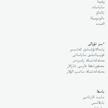
وقيعا
ساياسات
تالداۋ
ەكونوميكا
الەمدە
ءبىز تۋرالى
پايدالانۋشىلىق كەلىسىم
قۇپىيالىلىق ساياساتى
مەملەكەتتىك رامىزدەر
جەمقورلىققا قارسى شارالار
مەملەكەتتىك ساتىپ الۋلار
باسقا
سايت كارتاسى
بايلانىس