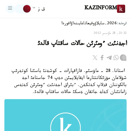
KAZINFORM
ق ز
ترەند:
2026-سايلاۋ
وقيعا
تاعايىنداۋ
اقوردا
21:32, 28 ماۋسىم 2012
اجةنئث ءومئرئن حالات ساقتاپ قالدئ
استانا. 28 - ماؤسئم. قازاقپارات - كوشةنئ باسئنا كوتةرئپ
شؤلاعان مؤزئكانتتارعا ايقايلايمئن دةپ 74 جاستاعئ اجة
بالكوننان قذلاپ كةتكةن. ءبئراق اجةنئث ءومئرئن كةثةس
زامانئنان كةلة جاتقان ةسكئ حالات ساقتاپ قالدئ.