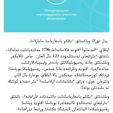
بذل تؤرالئ وبلئستئق ءبئلئم باسقارماسئ حابارلادئ.
ابئلاي ءالمذحانوأ اقتوبة قالاسئنداعئ №37 مةكتةبئنئث تذلةگئ،
ذلتتئق ءبئرئثعاي تةستئلةؤدة 123 بال العان. جاس تالاپكةر
وبلئستئق جانة رةسپؤبليكالئق پاندةر وليمپيادالارئنئث
جذلدةگةرئ. اقتوبة وثئرئندة عانا ةمةس، رةسپؤبليكا بويئنشا
ذزدئك كورسةتكئشكة جةتكةن بالا ابئلاي جوعارئ بال الئپ
وتئرعان جوق، وزئق ءبئلئمئنئث ارقاسئندا ءبئر دةمدة كولئك
تة مئنةتئن بولدئ.
وبلئستئق ءبئلئم باسقارماسئنئث مالئمةتئنة قاراعاندا، ذلتتئق
ءبئرئثعاي تةستئلةؤ ناتيجةلةرئ بويئنشا اقتوبة وبلئسئ
رةسپؤبليكادا الماتئدان كةيئنگئ ةكئنشئ ورئنعا تذراقتادئ.