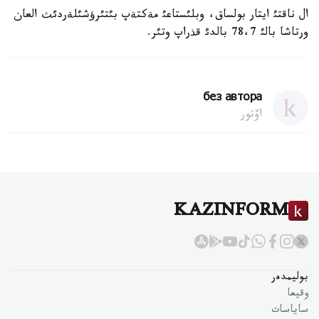
ال ناقتئ ايتار بولساق، وبلئستاعئ مةكتةپ بئتئرؤشئلةردئث العان
ورتاشا بالئ 78،7 بالدئ قذراپ وتئر.
без автора
اۆتور
KAZINFORM
بوليمدەر
وقيعا
ساياسات