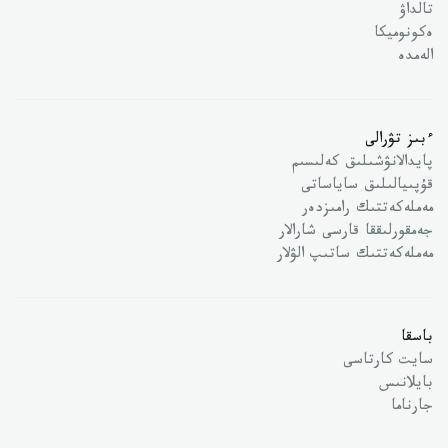
تالداۋ
ەكونوميكا
الەمدە
ءبىز تۋرالى
پايدالانۋشىلىق كەلىسىم
قۇپىيالىلىق ساياساتى
مەملەكەتتىك رامىزدەر
جەمقورلىققا قارسى شارالار
مەملەكەتتىك ساتىپ الۋلار
باسقا
سايت كارتاسى
بايلانىس
جارناما