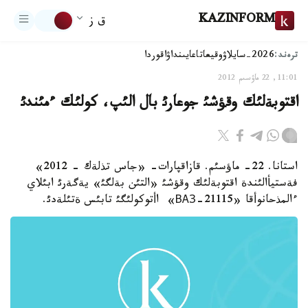
KAZINFORM
ق ز
ترەند:
2026-سايلاۋ
وقيعا
تاعايىنداۋ
اقوردا
11:01, 22 ماۋسىم 2012
اقتوبةلئك وقؤشئ جوعارئ بال الئپ، كولئك ءمئندئ
استانا. 22- ماؤسئم. قازاقپارات- «جاس تذلةك - 2012»
فةستيأالئندة اقتوبةلئك وقؤشئ «التئن بةلگئ» يةگةرئ ابئلاي
ءالمذحانوأقا «ВАЗ-21115» اأتوكولئگئ تابئس ةتئلةدئ.