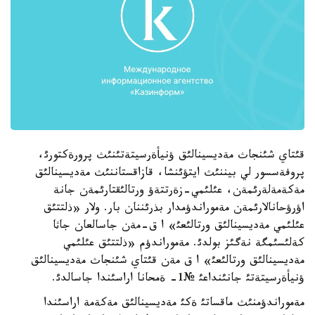
قئتاي شئنجاث مةديسينالئق ؤنيأةرسيتةتئنئث پرورةكتورئ،
پروفةسسور لي بيننئث ايتؤئنشا، قازاقستاننئث مةديسينالئق
مةكةمةلةرئمةن، عئلئمي-زةرتتةؤ ورتالئقتارئمةن جانة
اؤرؤحانالارئمةن مةموراندؤمدار بذرئننان بار. ولار «ذلتتئق
عئلئمي مةديسينالئق ورتالئعئ» ا ق-مةن جاسالعان جاثا
كةلئسئمگة نةگئز بولدئ. مةموراندؤم «ذلتتئق عئلئمي
مةديسينالئق ورتالئعئ» ا ق مةن قئتاي شئنجاث مةديسينالئق
ؤنيأةرسيتةتئ جانئنداعئ №1- ةمحانا اراسئندا جاسالدئ.
مةموراندؤمنئث ماقساتئ ةكئ مةديسينالئق مةكةمة اراسئندا