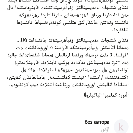
عئلئمي كونفةرةنسياعا، سونداي-اق وسئ جئلدئث شئلدة ايئندا
قئتاي شئنجاث مةديسينالئق ؤنيأةرسيتةتئنئث قابئرعاسئندا مال
مةن ادامداردا ورتاق كةزدةسةتئن سئرقاتتاردئ زةرتتةؤگة
قاتئستئ وتةتئن حالئقارالئق عئلئمي كونفةرةنسياعا قاتئسؤعا
شاقئردئ.
قئتاي شئنجاث مةديسينالئق ؤنيأةرسيتةتئ جانئنداعئ №1-
ةمحانا اتالمئش ؤنيأةرسيتةتكة قاراستئ 6 اؤرؤحانانئث ةث
ءئرئسئ. 3 مئث توسةك ورئنعا ارنالعان ةمحانا شئنجاثداعئ جالپئ
ةث ءئرئ مةديسينالئق مةكةمة بولئپ تابئلادئ. قارجئلاندئرؤ
تولئعئمةن ةل بيؤدجةتئنةن جذزةگة اسئرئلادئ. ةكئ ةل
ذكئمةتئنئث اراسئندا ءتيئستئ كةلئسئمدةر جاسالعاننان كةيئن،
استانادا اتالمئش اؤرؤحانانئث ورتالئعئ اشئلادئ دةپ كذتئلؤدة.
اأتور: گذلميرا الياكپاروأا
без автора
اۆتور