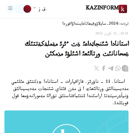
KAZINFORM
ق ز
ترەند:
2026-سايلاۋ
وقيعا
تاعايىنداۋ
اقوردا
15:51, 11 ناۋرىز 2012
استانادا شئنجاثداعئ ةث ءئرئ مةملةكةتتئك
ةمحانانئث ورتالئعئ اشئلؤئ مذمكئن
استانا. 11 - ناؤرئز. قازاقپارات - استانادا «ذلتتئق عئلئمي
مةديسينالئق ورتالئعئ» ا ق مةن قئتاي شئنجاث مةديسينالئق
ؤنيأةرسيتةتئ اراسئندا ئنتئماقتاستئق تؤرالئ مةموراندؤمعا قول
قويئلدئ.