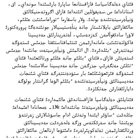
قئتاي دةلةگاسياسئ قازاقستانعا ساپارئ بارئسئندا سونداي- اق،
استاناداعئ س.سةيفؤللين اتئنداعئ قازاق اگروتةحنيكالئق
ؤنيأةرسيتةتئندة بولدئ. ولار باسقارما ءتوراعاسئنئث عئلئم،
حالئقارالئق بايلانئستار جانة ينأةستيسيالار جونئندةگئ پرورةكتورئ
لاؤرا سادئقوأامةن كةزدةسئپ، أةتةرينارلئق مةديسينا
فاكؤلتةتئنئث ماماندارئمةن ئنتئماقتاستئقتا جذمئس ئستةؤگة
نيةتتةرئن ءبئلدئردئ. ال اتالمئش ؤنيأةرسيتةت جانئندا جذمئس
ئستةيتئن قازاق-قئتاي ءبئلئم جانة عئلئم ورتالئعئندا قئتاي
ءتئلئن مةثگةرئپ جذرگةن جانة مةديسينا سالاسئندا جذمئس
ئستةؤگة قئزئعؤشئلئعئ بار ستؤدةنتتةرگة قئتاي شئنجاث
مةديسينالئق ؤنيأةرسيتةتئندة ءبئلئم الؤعا گرانتتار بولؤگة
دايارلئقتارئن جةتكئزدئ.
قئتايلئق دةلةگاسيا قازاقستاندئق عالئمداردئ قئتاي شئنجاث
مةديسينالئق ؤنيأةرسيتةتئ جانئنداعئ №1- ةمحانادا اعئمداعئ
جئلدئث ءساؤئر ايئندا وتةتئن ادام جاسؤشالارئن زةرتتةؤ
بويئنشا جانة سةرئكتةس وزگة ةلدةردئث مةديسينالئق
ورتالئقتارئمةن تةلةكوپئرلةردئ دامئتؤعا ارنالعان حالئقارالئق