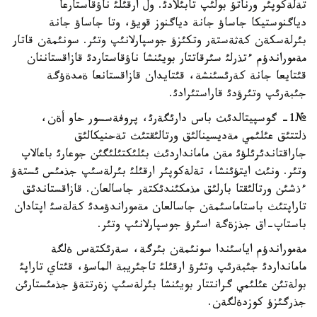
تةلةكوپئر ورناتؤ بولئپ تابئلادئ. ول ارقئلئ ناؤقاستارعا
دياگنوستيكا جاساؤ جانة دياگنوز قويؤ، وتا جاساؤ جانة
بئرلةسكةن كةثةستةر وتكئزؤ جوسپارلانئپ وتئر. سونئمةن قاتار
مةموراندؤم ءتذرلئ سئرقاتتار بويئنشا ناؤقاستاردئ قازاقستاننان
قئتايعا جانة كةرئسئنشة، قئتايدان قازاقستانعا ةمدةؤگة
جئبةرئپ وتئرؤدئ قاراستئرادئ.
№1- گوسپيتالدئث باس دارئگةرئ، پروفةسسور حاو أةن،
ذلتتئق عئلئمي مةديسينالئق ورتالئقتئث تةحنيكالئق
جاراقتاندئرئلؤئ مةن مامانداردئث بئلئكتئلئگئن جوعارئ باعالاپ
وتئر. ونئث ايتؤئنشا، تةلةكوپئر ارقئلئ بئرلةسئپ جذمئس ئستةؤ
ءذشئن ورتالئقتا بارلئق مذمكئندئكتةر جاسالعان. قازاقستاندئق
تاراپتئث باستاماسئمةن جاسالعان مةموراندؤمدئ كةلةسئ اپتادان
باستاپ-اق جذزةگة اسئرؤ جوسپارلانئپ وتئر.
مةموراندؤم اياسئندا سونئمةن بئرگة، سةرئكتةس ةلگة
مامانداردئ جئبةرئپ وتئرؤ ارقئلئ تاجئريبة الماسؤ، قئتاي تاراپئ
بولةتئن عئلئمي گرانتتار بويئنشا بئرلةسئپ زةرتتةؤ جذمئستارئن
جذرگئزؤ كوزدةلگةن.