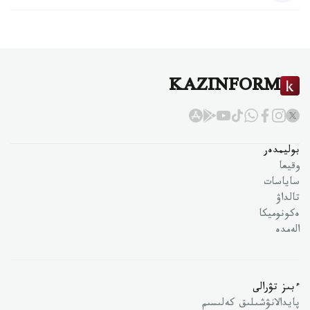
KAZINFORM
بوليمدەر
وقيعا
ساياسات
تالداۋ
ەكونوميكا
الەمدە
ءبىز تۋرالى
پايدالانۋشىلىق كەلىسىم