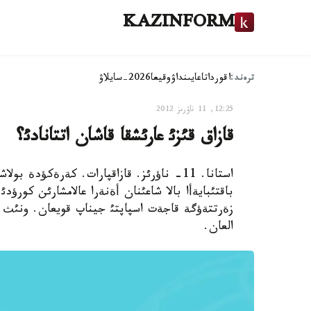
KAZINFORM
ترەند:
اقوردا
تاعايىنداۋ
وقيعا
2026-سايلاۋ
12:25, 11 ناۋرىز 2012
قازاق قئزئ عارئشقا قاشان اتتانادئ؟
باقتئبايةأا بالا شاعئنان أةنةرا عالامشارئن كورؤدئ 
زةرتتةؤگة قاجةت اسپاپتئ جيناپ قويعان. ونئث ب
العان.