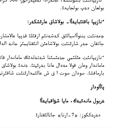
بولعان دةپ بولجايدئ.
ءنازيپا باقتئبايةأا- بولاشاق عارئشكةر:
«مةنئث يننوأاسيالئق كةشةنئم ارقئلئ قذپيا عالامشار
جاتقان جةر شارئنئث بولاشاعئن انئقتايمئز جانة الد
ءنازيپانئث عئلئمي جذمئسئنا شةتةلدئك ماماندار قاتتئ
ماماندار وعان قولا مةدال عانا بةرئپتئ. ةندئ بولاشاق ع
بارماقشئ. سودان سوث ا ق ش عالئمدارئنئث شاقئرتؤئ
پاألودار
ةربول ماندئبةك، مايا شؤاقبايةأا
دةرةككوز: «7-ارنا» جاثالئقتارئ