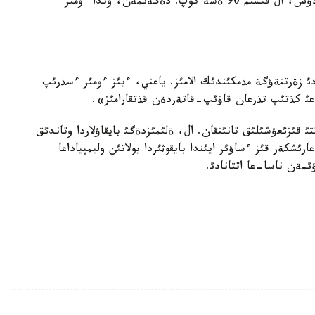
ءنازيپانئث بئلؤئنشة، أةنةرادا تةمپةراتؤرا 500 گرادؤس، ال قئسئم 90 ةسة كوپ. دةگةنمةن، وندا ءومئر
دئ زةرتتةؤگة مذمكئندئك الامئز. ياعني، ءبئز ءومئر ءسذرئپ
اعئ كذتئپ تذرعان قاؤئپ-قاتةردةن قذتقارامئز».
 قئزئعؤشئلئق تانئتقان. ال، ةلئمئزدةگئ بايقاؤلاردا وتاندئق
ارئشكةر قئز ءساؤئر ايئندا بايقوثئردا بولاتئن وليمپياداعا
مةن ناسا-عا اتتانادئ.