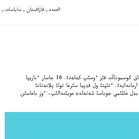
الەمدە
قازاقستان
ساياسات
ت
استانا. 11- ناؤرئز. قازاقپارات. كةرةكؤدة بولاشاق كوسموناأت قئز ءوسئپ كةلةدئ. 16 جاسار ءنازيپا
ارماندايدئ. ءتئپتئ ول قذپيا سئرعا تولئ پلانةتانئ
ذل عئلئمي جوباسئ شةتةلدة مويئندالئپ، ءوز باعاسئن