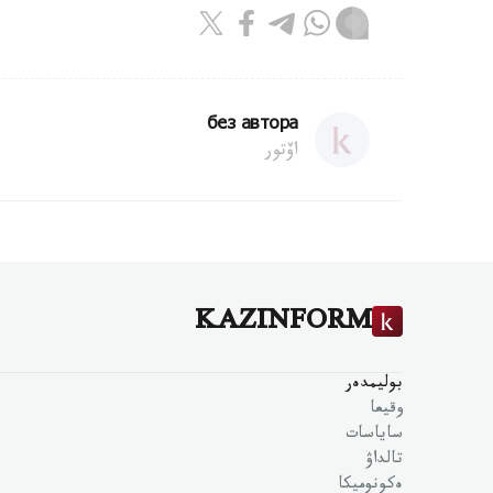
без автора
اۆتور
KAZINFORM
بوليمدەر
وقيعا
ساياسات
تالداۋ
ەكونوميكا