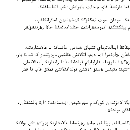
ن، ا ق ش-قا ناسا-نئث شتاب پاتةرئنة بارماقشئ. سونئمةن،
تا عارئشقا قاي ةلدئث بايراعئن الئپ اتتانباقشئ.
ندايدئ. سودان سوث نةگئزگئ كةشةننةن اجئراتئلئپ،
سپؤتنيككة اينالادئ. ياعني، 250 شاقئرئم بيئكتئكتة اتموسفةرانئث جئلدامدئعئنا جاثا زةرتتةؤلةر
قيقاتقا اينالدئرماي تئنباق ةمةس. ماقساتئ - عالامشاردئث
تئلسئم تذستارئمةن تانئسؤ. ونئث ءوز قولئمةن جاساعان «أةنةرا 1» دةپ اتالاتئن عئلئمي-زةرتتةؤ كةشةنئ بار.
 اسئرؤدا، قاراپايئم قولدانئستاعئ زاتتاردئ پايدالانعان.
تئپتئ دئبئس ةستؤ ءذشئن قولدانئلاتئن قذلاق قاپ تا قذر
بالا كةزئنةن كوركةم سؤرةتپةن اؤةستةندئ ءارئ بالشئقتان،
اقئن بولدئ».
اسيالئق ورتالئق جانة زةرتحانا عالامشاردئ زةرتتةيتئن بولادئ.