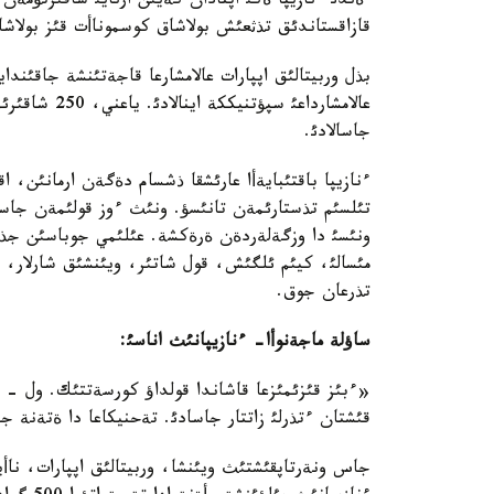
ةندئ ءنازيپا ةكئ اپتادان كةيئن ارنايئ شاقئرتؤمة
قازاقستاندئق تذثعئش بولاشاق كوسموناأت قئز بولاشاق
بذل وربيتالئق اپپارات عالامشارعا قاجةتئنشة جاقئ
عالامشارداعئ 
جاسالادئ.
ءنازيپا باقتئبايةأا عارئشقا ذشسام دةگةن ارمانئن، ا
ونئسئ دا وزگةلةردةن ةرةكشة. عئلئمي جوباسئن جذزةگة
مئسالئ، كيئم ئلگئش، قول شاتئر، ويئنشئق شارلار، ء
تذرعان جوق.
ساؤلة ماجةنوأا- ءنازيپانئث اناسئ:
«ءبئز قئزئمئزعا قاشاندا قولداؤ كورسةتتئك. ول - 
قئشتان ءتذرلئ زاتتار جاسادئ. تةحنيكاعا دا ةتةنة ج
جاس ونةرتاپقئشتئث ويئنشا، وربيتالئق اپپارات، ناأيگ