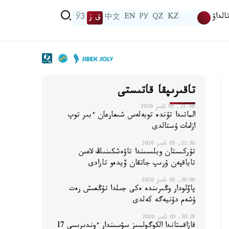
الداۋ
KZ
QZ
РУ
EN
中文
ق ز
ЎЗ
تاقىرىپقا قاتىستى
21:46, 05 تامىز 2026
الماتىدا تۇندە توبەلەس شىعارعان ءبىر توپ
ازامات ۇستالدى
21:30, 05 تامىز 2026
تۇركىستان وبلىسىندا تاۋەشكىنىڭ لاعىن
تاياقپەن ۇرىپ جاتقان ۆيدەو تارادى
20:56, 05 تامىز 2026
پاۆلودار وڭىرىندە ەكى جىلدا تۇڭعىش رەت
ۇشەم دۇنيەگە كەلدى
20:28, 05 تامىز 2026
قازاقستاندا الكوگولسىز سۋسىندار ءوندىرىسى 17