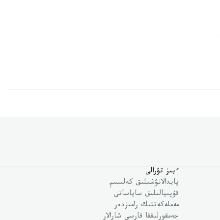
ءبىز تۋرالى
پايدالانۋشىلىق كەلىسىم
قۇپىيالىلىق ساياساتى
مەملەكەتتىك رامىزدەر
جەمقورلىققا قارسى شارالار