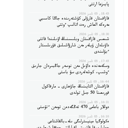
پايىزعا ارتتى
18:45, 05 تامىز 2026
قازاقستان قارۋلى كۇشتەرىندە جاڭا كاسىبي
مەرەكە العاش رەت اتالىپ ءوتتى
18:30, 05 تامىز 2026
شىعىس قازاقستان وبلىسىنىڭ اۋىلىندا قاتتى
داۋىلدان ۇيلەر مەن شارۋاشىلىق قۇرىلىستار
ءبۇلىندى
17:45, 05 تامىز 2026
وسكەمەندە داۋىل مەن نوسەر جاڭبىردان جارىق
ءوشىپ، كوشەلەردى سۋ باستى
16:44, 05 تامىز 2026
قازاقستان التايىنىڭ جاۋھارى - مارقاكول
قورىعىنا 50 جىل تولدى
16:31, 05 تامىز 2026
دوللار باعامى 470 تەڭگەدەن تومەن ءتۇستى
16:10, 05 تامىز 2026
ەكولوگيا مينيسترلىگى ىلە-بالقاشتاعى