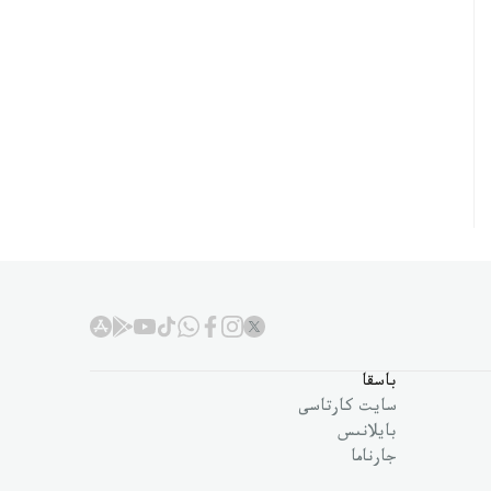
باسقا
سايت كارتاسى
بايلانىس
جارناما