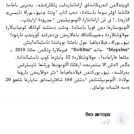
كوپتةگةن امةريكاندئق ازاماتتاردئث پئكئرئنشة، بةنزين باعاسئ
قالتاعا اؤئر سوعا باستادئ، دةپ اتاپ ءوتتئ «نيؤ-يورك تايمس»
گازةتئ. ا ق ش ازاماتتارئ اأتوموبيلمةن ءجذرؤدئ ازايتئپ،
اأتوبؤستارعا دةن قويا باستادئ. ونئث ذستئنة كولئك كومپانيالارئ
جولاؤشئلاردئ دةمپينگتئك باعالارمةن وزدةرئنة كوپتةپ تارتؤدا.
نيؤ-يورك-فيلادةلفيا جول باعئتئ بويئنشا تاسئمالدايتئن
"Megabus" جانة "BoltBus" فيرمالارئ وتكةن جئلئ 2010 -
جئلعا قاراعاندا، جولاؤشئلاردئ 32 پايئزعا كوپ تاسئمالدادئ.
ةگةر الدئن الا ينتةرنةت ارقئلئ اأتوبؤسقا ورئنعا تاپسئرئس
بةرئلسة، نيؤ-يوركتةن فيلادةلفياعا ءبئر دوللارمةن بارؤعا
بولادئ. اأتوموبيلشئلةر ءذشئن 160 شاقئرئمدئق ساپارعا شئعؤ 20
ةسة قئمبات بولماق.
без автора
اۆتور