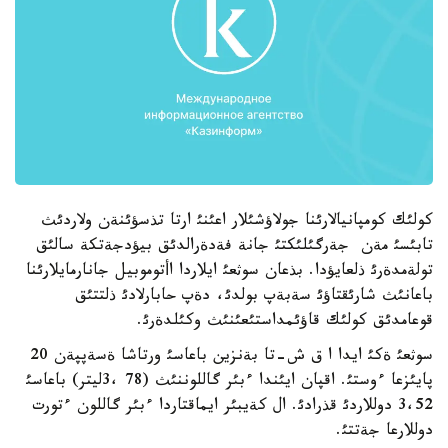
كولئك كومپانيالارئنا جولاؤشئلار اعئنئ ارتا تذسؤئنةن ولاردئث
تابئسئ مةن جةرگئلئكتئ جانة فةدةرالدئق بيؤدجةتكة سالئق
تولةمدةرئ ذلعايؤدا. بذعان سوثعئ ايلاردا اأتوموبيل جانارمايلارئنا
باعانئث شارئقتاؤئ سةبةپ بولدئ، دةپ حابارلادئ ذلتتئق
قوعامدئق كولئك قاؤئمداستئعئنئث وكئلدةرئ.
سوثعئ ةكئ ايدا ا ق ش-تا بةنزين باعاسئ ورتاشا ةسةپپةن 20
پايئزعا ءوستئ. اقپان ايئندا ءبئر گاللوننئث (78 ،3ليتر) باعاسئ
3،52 دوللاردئ قذرادئ. ال كةيبئر ايماقتاردا ءبئر گاللون ءتورت
دوللارعا جةتتئ.