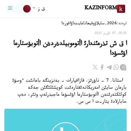
KAZINFORM
ق ز
ترەند:
2026-سايلاۋ
وقيعا
تاعايىنداۋ
اقوردا
02:22, 07 ناۋرىز 2012
ا ق ش تذرعئندارئ اأتوموبيلدةردةن اأتوبؤستارعا
اؤئسؤدا
استانا. 7 - ناؤرئز. قازاقپارات - بةنزينگة باعانئث ءوسؤئ
بارعان سايئن امةريكاندئقتاردئث كوپشئلئگئن جةكة
كولئكتةرئنةن اأتوبؤستارعا اؤئسؤعا ماجبذرلةپ وتئر، دةپ
حابارلادئ يتار-ت ا س س.