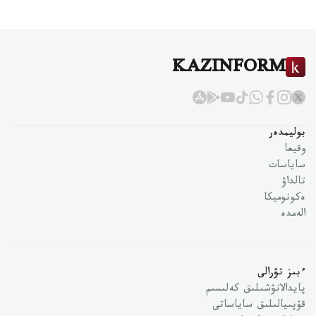
KAZINFORM
بوليمدەر
وقيعا
ساياسات
تالداۋ
ەكونوميكا
الەمدە
ءبىز تۋرالى
پايدالانۋشىلىق كەلىسىم
قۇپىيالىلىق ساياساتى