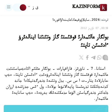
KAZINFORM
ق ز
ترەند:
2026-سايلاۋ
وقيعا
تاعايىنداۋ
اقوردا
00:58, 07 ناۋرىز 2012
بولگار عالئمدارئ قوقئستئ گاز وتئنئنا اينالدئرؤ
ءادئسئن تاپتئ
استانا. 7 - ناؤرئز. قازاقپارات - بولگار عئلئم اكادةمياسئنئث
عالئمدارئ قوقئستئ گاز وتئنئنا اينالدئرؤدئث ءادئسئن تاپتئ، دةپ
حابارلادئ يتار-ت ا س س. بذل وتئندئ ةنةرگةتيكادا جانة
كذندةلئكتئ تذرمئستا پايدالانؤعا بولادئ، ول ءئس جذزئندة ارزان
ةلةكتر ةنةرگياسئن الؤعا مذمكئندئك بةرةدئ، دةپ سانايدئ
عالئمدار.