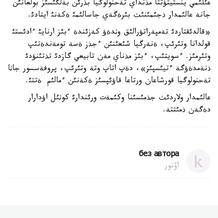
عئلئمي ينستيتؤتتا مذنداي تةحنولوگيا بذرئن بةلگئسئز بولعانئن
جانة عالئمدار ذجئمئنئث بئرةگةي جاسالئمئ ةكةنئ ايتادئ.
«قالدئقتاردئ تةمپةراتؤرالئق وثدةؤ كةزئندة ءبئز ارنايئ ءادئستئ
قولدانا وتئرئپ، ةنةرگيا شئعئنئن ءجذز ةسة تومةندةتئپ
وتئرمئز. ءسويتئپ، ءبئز مذناي مةن تابيعي گازدئ تذتئنؤدئ
ذنةمدةؤگة ءتيئسپئز»، دةپ اتاپ وتة وتئرئپ، پروفةسسور جاثا
تةحنولوگيا قورشاعان ورتاعا قاؤئپسئز ةكةنئن ءمالئم ةتتئ.
عالئمدار ولاردئث جذمئسئنا وكئمةت ورئندارئ كوثئل اؤدارار
دةگةن ذمئتتة.
без автора
اۆتور