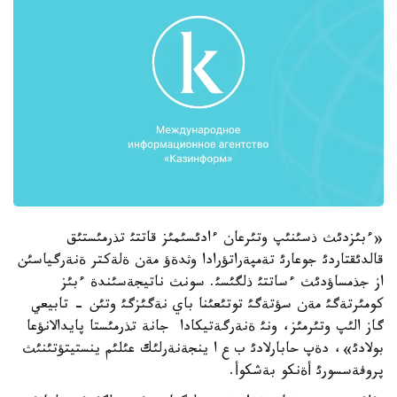
«ءبئزدئث ذسئنئپ وتئرعان ءادئسئمئز قاتتئ تذرمئستئق
قالدئقتاردئ جوعارئ تةمپةراتؤرادا وثدةؤ مةن ةلةكتر ةنةرگياسئن
از جذمساؤدئث ءساتتئ ذلگئسئ. سونث ناتيجةسئندة ءبئز
كومئرتةگئ مةن سؤتةگئ توتئعئنا باي نةگئزگئ وتئن - تابيعي
گاز الئپ وتئرمئز، ونئ ةنةرگةتيكادا جانة تذرمئستا پايدالانؤعا
بولادئ»، دةپ حابارلادئ ب ع ا ينجةنةرلئك عئلئم ينستيتؤتئنئث
پروفةسسورئ أةنكو بةشكوأ.