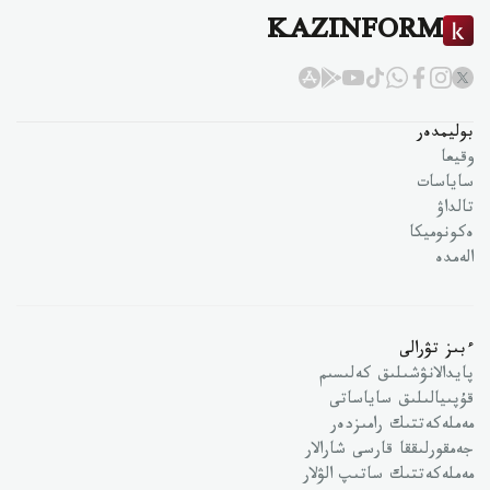
KAZINFORM
بوليمدەر
وقيعا
ساياسات
تالداۋ
ەكونوميكا
الەمدە
ءبىز تۋرالى
پايدالانۋشىلىق كەلىسىم
قۇپىيالىلىق ساياساتى
مەملەكەتتىك رامىزدەر
جەمقورلىققا قارسى شارالار
مەملەكەتتىك ساتىپ الۋلار