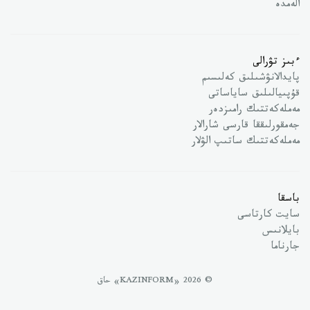
الەمدە
ءبىز تۋرالى
پايدالانۋشىلىق كەلىسىم
قۇپىيالىلىق ساياساتى
مەملەكەتتىك رامىزدەر
جەمقورلىققا قارسى شارالار
مەملەكەتتىك ساتىپ الۋلار
باسقا
سايت كارتاسى
بايلانىس
جارناما
© 2026 «KAZINFORM» حاق