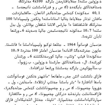
ة.وزولين سئندئ جةلاياقتارمةن بئرگة 4х100 مةترلئك
ةستافةتالئق بايگةدة (ك س ر و قذراماسئنئث ناتيجةسئ -
40,1 سةكؤند) كذمئس جذلدةگةر اتانعان. حالقئمئزدئث
ماقتان تذتار جةلاياعئ يتاليا استاناسئندا وتكةن وليمپيادادا 100
مةترلئك قاشئقتئقتا دا جارئس الاثئنا شئققان بولاتئن. ول بذل
سئندا 10،7 سةكؤند ناتيجةسئمةن جالپئ ةسةپتة 6-ورئنعا
تابان تئرةدئ.
عذسمان قوسانوأ 1964 - جئلعئ توكيو وليمپياداسئنا دا قاتئستئ.
جاپون جةرئندةگئ الاماندا عذسمان اعامئز 100 مةتردئ 10،9
سةكؤندتا قيئپ ءوتئپ، جالپئ كورسةتكئشتة 6- ورئننان
كورئندئ. ال، ةستافةتالئق جارئستا ة.وزولين، ب.زؤبوأ،
ب.ساأچؤكپةن بئرگة بةسئنشئ ورئنعا تذراقتادئ.
قازاق ذلتئنئث اتئن جةر-جاهانعا ءماشهذر ةتكةن قوسانوأتئث
باسقا اتاقتارئ دا ءبئر باسئنا جةتئپ ارتئلادئ. ماسةلةن، ول -
ةؤروپا چةمپيونئ، ك س ر و چةمپيوناتئنئث كذمئس جذلدةگةرئ،
قازاقستاننئث بئرنةشة دذركئن چةمپيونئ، ك س ر و حالئقتارئ
سپارتاكياداسئنئث جةثئمپازئ. ءتئپتئ، جةثئل اتلةتيكادان قازاق