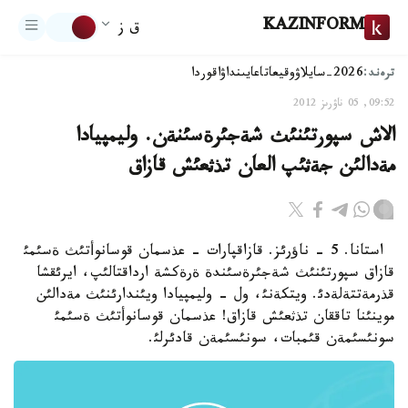
KAZINFORM
ق ز
ترەند:
2026-سايلاۋ
وقيعا
تاعايىنداۋ
اقوردا
09:52, 05 ناۋرىز 2012
الاش سپورتئنئث شةجئرةسئنةن. وليمپيادا
مةدالئن جةثئپ العان تذثعئش قازاق
استانا. 5 - ناؤرئز. قازاقپارات - عذسمان قوسانوأتئث ةسئمئ
قازاق سپورتئنئث شةجئرةسئندة ةرةكشة ارداقتالئپ، ايرئقشا
قذرمةتتةلةدئ. ويتكةنئ، ول - وليمپيادا ويئندارئنئث مةدالئن
موينئنا تاققان تذثعئش قازاق! عذسمان قوسانوأتئث ةسئمئ
سونئسئمةن قئمبات، سونئسئمةن قادئرلئ.