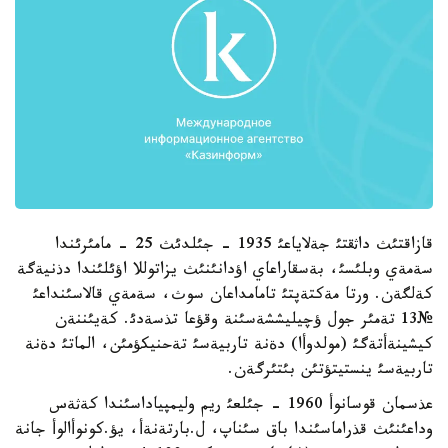
قازاقتئث داثقتئ جةلاياعئ 1935 - جئلدئث 25 - مامئرئندا
سةمةي وبلئسئ، بةسقاراعاي اؤدانئنئث يزاتوللا اؤئلئندا دذنيةگة
كةلگةن. ورتا مةكتةپتئ تامامداعان سوث، سةمةي قالاسئنداعئ
№13 تةمئر جول ؤچيليششةسئنة وقؤعا تذسةدئ. كةيئننةن
كيشينةأتةگئ (مولدوأا) دةنة تاربيةسئ تةحنيكؤمئن، الماتئ دةنة
تاربيةسئ ينستيتؤتئن بئتئرگةن.
عذسمان قوسانوأ 1960 - جئلعئ ريم وليمپياداسئندا كةثةس
وداعئنئث قذراماسئندا باق سئناپ، ل.بارتةنةأ، يؤ.كونوأالوأ جانة