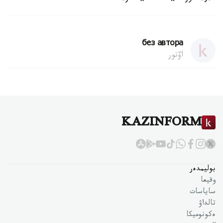
без автора
اۆتور
KAZINFORM
بوليمدەر
وقيعا
ساياسات
تالداۋ
ەكونوميكا