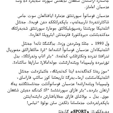
جاستارئ اراسئنان شئققان تذثعئش سپورت شةبةرئ دة وسئ
عذسمان اعامئز.
عذسمان قوسانوأ سپورتتئق عذمئرئ اياقتالعان سوث جاس
شاكئرتتةردئ تاربيةلةپ، باپكةرلئككة دةن قويدئ. جةثئل
اتلةتيكا بويئنشا رةسپؤبليكالئق جوعارئ سپورتتئق شةبةرلئك
مةكتةبئنئث ديرةكتورئ قئزمةتئن ابئرويلئ اتقاردئ.
ول 1993 - جئلئ ومئردةن وزدئ. بذگئنگئ تاثدا جةثئل
اتلةتيكادان عذسمان قوسانوأ اتئنداعئ ءئرئ حالئقارالئق مةموريال
تذراقتئ تذردة وتكئزئلئپ كةلةدئ. ءبئر اتاپ وتةرلئگئ، بذل
تؤرنيردة وليمپيادا ويئندارئنئث جولدامالارئ ساراپقا سالئنادئ.
ءسوز رةتئ كةلگةندة ايتا كةتةيئك، ةلئمئزدئث جةثئل
اتلةتيكاسئنئث ارعئ-بةرگئ تاريحئنا كوز سالئپ قاراساق،
وليمپيادا ويئندارئندا عذسمان قوسانوأتئث جةتئستئگئنة يةك
ارتقان بئردة-ءبئر قازاق سپورتشئسئ ءالئ كذنگة دةيئن شئققان
جوق. بذل - بولاشاق قازاق جةلاياقتارئن دايئندايتئن
باپكةرلةردئث جذمئسئنا ذلكةن سئن بولؤئ ءتيئس!
دةرةككوزئ:
«SPORT»
گازةتئ