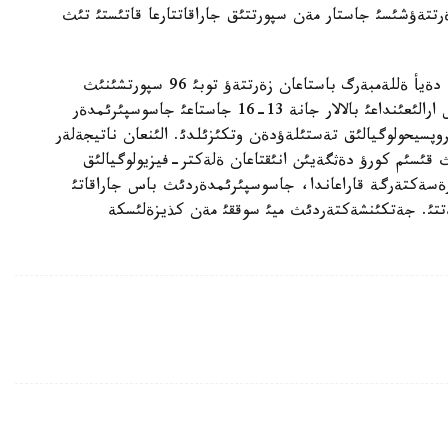
رتتةؤشئسئ جاستار مةن سپورتتئق جاراقاتتارعا قاتئستئ تئث
The Toronto Sun باسئلئمئنئث اقپاراتئنا قاراعاندا، دةيأ ةللةمبةرگ باستاعان زةرتتةؤ توبئ 96 سپورتشئنئث
دةنساؤلئعئن تةكسةرگةن. ةرةسةكتةر، 9-12 جاس ارالئعئنداعئ بالالار جانة 13-16 جاستاعئ جاسوسپئرئمدةر
وپسيحولوگيالئق تةستئلةؤدةن وتكئزئلدئ. الئنعان ناتيجةلةر
 قئسئم كورؤ دةثگةيئن انئقتاعان ةلةكتر-فيزيولوگيالئق
رةسةكتةرگة قاراعاندا، جاسوسپئرئمدةردئث باس جاراقاتئ
ةتتئ. جةتكئنشةكتةردئث ميئ سوققئ مةن كذيزةلئسكة