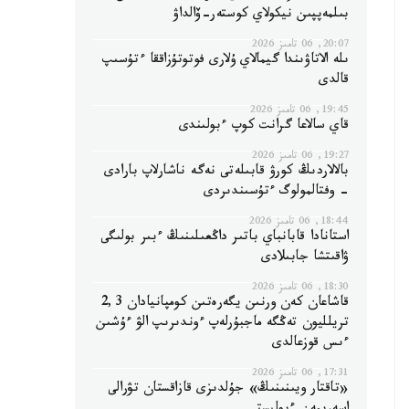
بىلمەپپىن نيكولاي كوستەر-ۆالداۋ
20:07, 06 تامىز 2026
ىلە الاتاۋىندا گيمالاي ۇلارى فوتوتۇزاققا ءتۇسىپ
قالدى
19:45, 06 تامىز 2026
قاي سالاعا گرانت كوپ ءبولىندى
19:27, 06 تامىز 2026
بالالاردىڭ كورۋ قابىلەتى نەگە ناشارلاپ بارادى
- وفتالمولوگ ءتۇسىندىردى
18:44, 06 تامىز 2026
استانادا قابانباي باتىر داڭعىلىنىڭ ءبىر بولىگى
ۋاقىتشا جابىلادى
18:30, 06 تامىز 2026
قاشاعان كەن ورنىن يگەرەتىن كومپانيادان 2,3
تريلليون تەڭگە ماجبۇرلەپ ءوندىرىپ الۋ ءۇشىن
ءىس قوزعالدى
17:31, 06 تامىز 2026
«تاقتار ويىنىنىڭ» جۇلدىزى قازاقستان تۋرالى