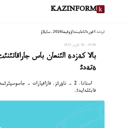
KAZINFORM
ترەند:
اقوردا
تاعايىنداۋ
وقيعا
2026-سايلاۋ
15:06, 02 ناۋرىز 2012
بالا كةزدة الئنعان باس جاراقاتئنئث 
ةتةدئ
استانا. 2 - ناؤرئز. قازاقپارات - جاسوسپ
قابئلدايدئ.