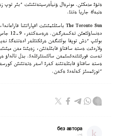
ةتؤئ مذمكئن. مونرةال ؤنيأةرسيتةتئنئث ءبئر توپ زة
ةثبةك جاريا ةتتئ.
بولئپ ءذش توپقا بولئنگةن ةرئكتئلةر ادةتتةگئ نةير
ولاردئث ةستة ساقتاؤ قابئلةتئن، زةيئنئ مةن ميئنئث
تةست قورئتئندئسئمةن سالئستئرئلدئ. بذل تالداؤ ة
ةستة ساقتاؤ قابئلةتئنة كةرئ اسةر ةتةتئنئن كورس
ءتوزئمسئز كةلةدئ ةكةن.
без автора