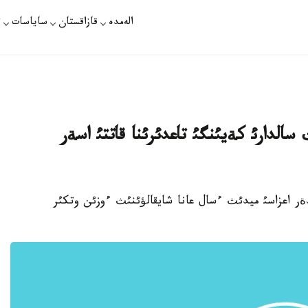
الەمدە
قازاقستان
ساياسات
ت
سالدارئ كةيئنگئ تاعدئرئنا قاتتئ اسةر
ئرئمدةر اعزاسئ ميدئث ءسال عانا شايقالؤئنئث ءوزئن وتكئر