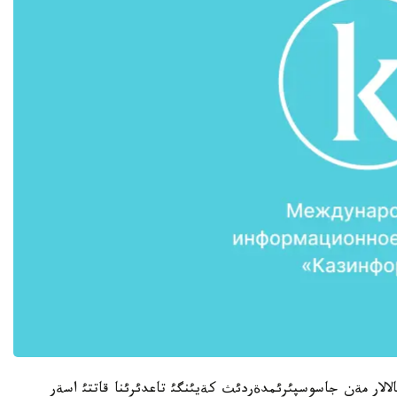
الار مةن جاسوسپئرئمدةردئث كةيئنگئ تاعدئرئنا قاتتئ اسةر