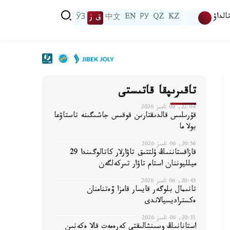
الداۋ
KZ
QZ
РУ
EN
中文
ق ز
ЎЗ
تاقىرىپقا قاتىستى
22:04, 06 تامىز 2026
قۇرىلىس قالدىقتارىن قوقىس جاشىگىنە تاستاۋعا
بولا ما
20:56, 06 تامىز 2026
قازاقستاننىڭ ۇلتتىق تاۋارلار كاتالوگىندا 29
ميلليوننان استام تاۋار تىركەلگەن
20:45, 06 تامىز 2026
تانىمال بلوگەر قايسار قامزا ۆەتنامنان
ەكستراديسيالاندى
20:31, 06 تامىز 2026
استانانىڭ وسىنشالىقتى كەرەمەت قالا ەكەنىن