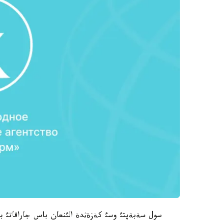
سول سةبةپتئ وسئ كةزةثدة الئنعان باس جاراقاتئ بال