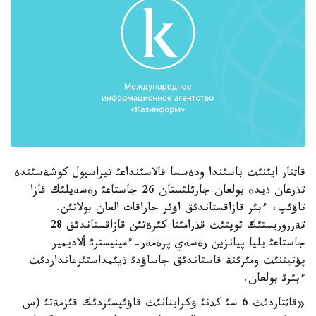
قاثتار ايئنئث باسئندا ودةسسا قالاسئنداعئ تيراسپول كوشةسئندة
تذرعان ذيدة بولعان جارئلئستان 26 جاستاعئ رةسةيلئك قازا
تاؤئپ، ءبئر قازاقستاندئق اؤئر جاراقات العان بولاتئن.
تةرروريستئك توپتئث قذرامئنا كئرةتئن قازاقستاندئق 28
جاستاعئ يليا پيانزين رةسةي پرةمةر-ءمينيسترئ ألاديمير
پؤتيننئث ومئرئنة قاستاندئق جاساؤدئ ذيئمداستئرعانداردئث
ءبئرئ بولعان.
«قاثتاردئث 6 سئ كذنئ ؤكراينانئث قاؤئپسئزدئك قئزمةتئ (س