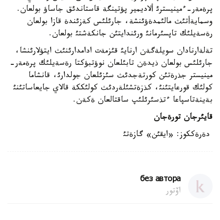
پرةمةر-ءمينيسترئ ألاديمير پؤتينگة قاستاندئق جاساؤ بولعان.
وسمايةأتئث مالئمدةؤئنشة، جارئلئس كةزئندة قازا بولعان
رةسةيلئك تاپسئرمانئ ورئندايتئن جانكةشتئ بولعان.
تةلةارنادان سويلةگةن ارنايئ قئزمةت ادامدارئنئث ايتؤلارئنشا،
جارئلئس بولعان ذيدةن تابئلعان نوؤتبؤكتا رةسةيلئك پرةمةر-
مينيستر جذرةتئن كورتةجدئث سئزئلعان جولدارئ، قانشاما
كولئك قورعايتئنئ، كذزةتشئلةردئث كولئككة قالاي جايعاساتئنئ
بةينةتاسپاعا ءتذسئرئلئپ ساقتالعان ةكةن.
قايئرجان تورةجان
دةرةككوز: «ايقئن» گازةتئ
без автора
اۆتور