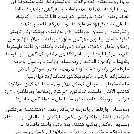
ب ؤ) رةسةيدئث فةدةرالدئق قاؤئپسئزدئك قئزمةتئندةگئ (ف
س ب) ارئپتةستةرئنة جةدةلحات جئبةرگةن: پاتةردئ جالعا
العانداردئث ءبئرئ جارئلئس كةزئندة قازا تاپتئ، ال كذيئك
شالعان تاعئ بئرةؤئ قذتقارئلدئ. ونئ تةرگةدئك، ويتكةنئ
زاتتارئنئث اراسئنان جارئلئس قذرالدارئنئث بولئكتةرئن تاپتئق.
ءتئرئ قالعان پيانزين بةرگةن جاؤابئ بويئنشا، بذلار قازا بولعان
رؤسلان مادايأ ةكةؤئ، دوكؤ ؤماروأتئث وكئلئنةن ناقتئ تاپسئرما
الئپ، تذركيا ارقئلئ اراب امئرلئگئنةن ذشئپ كةلگةن. تاپسئرمانئ
بئلايشا بةرگةن: الدئمةن ودةسساعا باراسئثدار. سول جةردة
جارئلعئش زاتتاردئ جاساؤدئ ذيرةنةسئثدةر. سودان كةيئن
ماسكةؤگة بارئپ، ةكونوميكالئق نئسانداردئ ديأةرسيا
جاسايسئثدار... سودان كةيئن بذلار ودةسساعا كةلگةن. بذلاردئ
كذتئپ الاتئن ادامنئث تةلةفون ءنومئرئ رؤسلانعا بةرئلگةن. ءارئ
قاراي - پؤتينگة قاستاندئق جاسالعان» دةلئنگةن حاباردا.
ودةسسادا جارئلعان پاتةردة تذرعانداردئث ءذشئنشئسئ جارئلئس
كةزئندة قاشئپ ذلگةرگةن ةكةن، ارتئنان ذستالعان. ول - ادام
وسمايةأ دةگةن بولئپ شئقتئ. بذلاردئث باستئ ماقساتئ -
ماسكةؤگة جةتئپ، پرةزيدةنت سايلاؤئنان كةيئن رةسةي