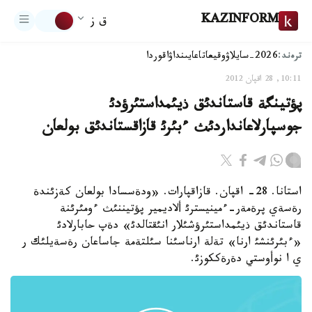
KAZINFORM
ق ز
ترەند:
2026-سايلاۋ
وقيعا
تاعايىنداۋ
اقوردا
10:11, 28 اقپان 2012
پؤتينگة قاستاندئق ذيئمداستئرؤدئ
جوسپارلاعانداردئث ءبئرئ قازاقستاندئق بولعان
استانا. 28- اقپان. قازاقپارات. «ودةسسادا بولعان كةزئندة
رةسةي پرةمةر-ءمينيسترئ ألاديمير پؤتيننئث ءومئرئنة
قاستاندئق ذيئمداستئرؤشئلار انئقتالدئ» دةپ حابارلادئ
«ءبئرئنشئ ارنا» تةلة ارناسئنا سئلتةمة جاساعان رةسةيلئك ر
ي ا نوأوستي دةرةككوزئ.