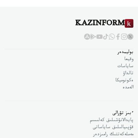
KAZINFORM
بوليمدەر
وقيعا
ساياسات
تالداۋ
ەكونوميكا
الەمدە
ءبىز تۋرالى
پايدالانۋشىلىق كەلىسىم
قۇپىيالىلىق ساياساتى
مەملەكەتتىك رامىزدەر