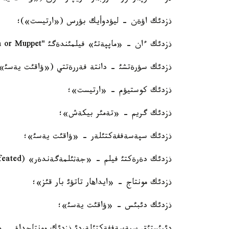
ذزدئك اؤةن - ليؤدوأيك بؤرس («ارتيست»)؛
ذزدئك ءان - «ماپپةتئ» فيلمئندةگئ "Man or Muppet"؛
ذزدئك سؤرةتشئ - دانتة فةررةتتي («ؤاقئت يةسئ»
ذزدئك كوستيؤم - «ارتيست»؛
ذزدئك گريم - «تةمئر بيكةش»؛
ذزدئك سپةسةففةكتئلةر - «ؤاقئت يةسئ»؛
ذزدئك دةرةكتئ فيلم - «جةثئلمةگةندةر» (Undefeated)؛
ذزدئك مونتاج - «ايداهار تاتؤئ بار قئز»؛
ذزدئك دئبئس - «ؤاقئت يةسئ»؛