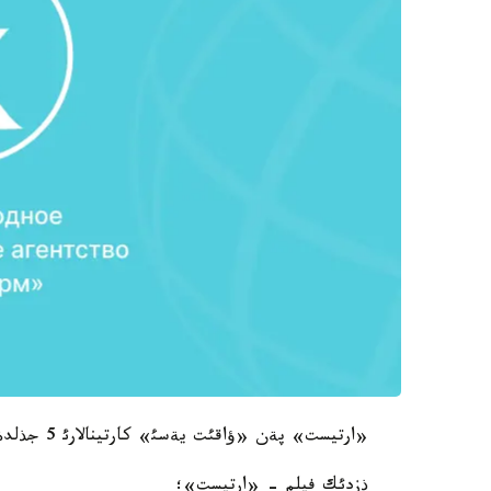
«ارتيست» پةن «ؤاقئت يةسئ» كارتينالارئ 5 جذلدةگة ية بولدئ. جةثئمپازداردئث تولئق ءتئزئمئ كةلةسئدةي:
ذزدئك فيلم - «ارتيست»؛