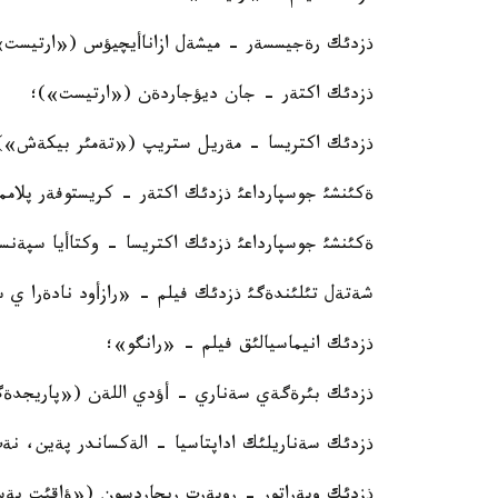
ذزدئك رةجيسسةر - ميشةل ازاناأيچيؤس («ارتيست»
ذزدئك اكتةر - جان ديؤجاردةن («ارتيست»)؛
ذزدئك اكتريسا - مةريل ستريپ («تةمئر بيكةش»)
ةكئنشئ جوسپارداعئ ذزدئك اكتةر - كريستوفةر پلامم
ةكئنشئ جوسپارداعئ ذزدئك اكتريسا - وكتاأيا سپةن
شةتةل تئلئندةگئ ذزدئك فيلم - «رازأود نادةرا ي 
ذزدئك انيماسيالئق فيلم - «رانگو»؛
ذزدئك بئرةگةي سةناري - أؤدي اللةن («پاريجدةگ
ذزدئك سةناريلئك اداپتاسيا - الةكساندر پةين، ن
ذزدئك وپةراتور - روبةرت ريچاردسون («ؤاقئت ية