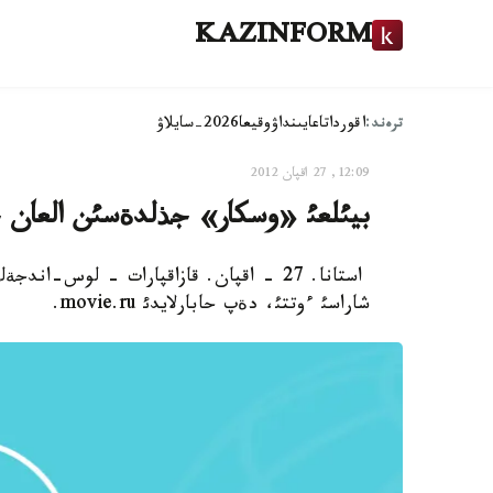
KAZINFORM
ترەند:
اقوردا
تاعايىنداۋ
وقيعا
2026-سايلاۋ
12:09, 27 اقپان 2012
بيئلعئ «وسكار» جذلدةسئن العان جة
شاراسئ ءوتتئ، دةپ حابارلايدئ movie.ru.