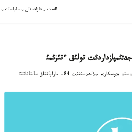
الەمدە
قازاقستان
ساياسات
ت
ثئمپازداردئث تولئق ءتئزئمئ
استانا. 27 - اقپان. قازاقپارات - لوس-اندجةلةستة «وسكار» جذلدةسئنئث 84- ماراپاتتاؤ سالتاناتتئ