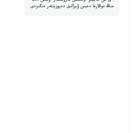
ا ق ش كەيبىر ءوتىنىش بەرۋشىلەر ءۇشىن 250
مىڭ دوللارعا دەيىن ۆيزالىق دەپوزيتتەر ەنگىزدى