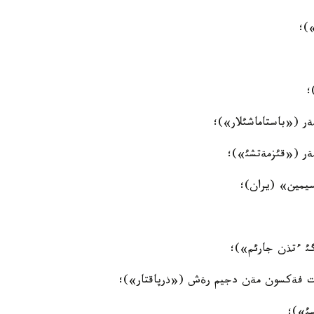
)؛
؛
ةر («باستاماشئلار»)؛
سةر («قئزمةتشئ»)؛
سيمين» (يران)؛
ئ ءتذن جارئم»)؛
ةت فةكسون مةن دجيم رةش («ذرپاقتار»)؛
سئ»)؛