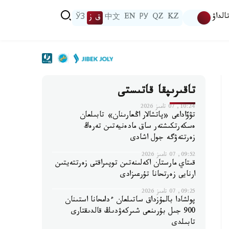
الداۋ
KZ
QZ
РУ
EN
中文
ق ز
ЎЗ
تاقىرىپقا قاتىستى
10:24, 07 تامىز 2026
تۋۆاداعى «پاتشالار اڭعارىنان» تابىلعان
ەسكەرتكىشتەر ساق مادەنيەتىن تەرەڭ
زەرتتەۋگە جول اشادى
09:52, 07 تامىز 2026
قىتاي مارستان اكەلىنەتىن توپىراقتى زەرتتەيتىن
ارنايى زەرتحانا تۇرعىزادى
09:25, 07 تامىز 2026
پولشادا بالمۇزداق ساتىلعان ءدامحانا استىنان
900 جىل بۇرىنعى شىركەۋدىڭ قالدىقتارى
تابىلدى