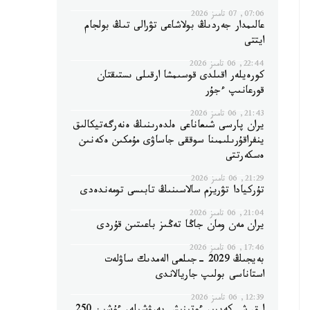
07:06, 07 تامىز 2026
عالىمدار جەردىڭ بولاشاعى تۋرالى تىڭ بولجام
ايتتى
22:44, 06 تامىز 2026
كورەيلەر اقىلدى قوسىمشا ارقىلى ىستىقتان
قورعانىپ ءجۇر
21:43, 06 تامىز 2026
يران پارسى شىعاناعى ەلدەرىنىڭ ەنەرگەتيكالىق
ينفراقۇرىلىمىنا سوققى جاساۋى مۇمكىن ەكەنىن
ەسكەرتتى
21:29, 06 تامىز 2026
تۇركيادا تۋريزم سالاسىنىڭ تابىسى تومەندەدى
21:04, 06 تامىز 2026
يران مەن ومان جاڭا تەڭىز باعىتىن قۇردى
17:46, 06 تامىز 2026
بەيجىڭ 2029 -جىلعى الەمدىك ساۋلەت
استاناسى بولىپ جاريالاندى
12:39, 06 تامىز 2026