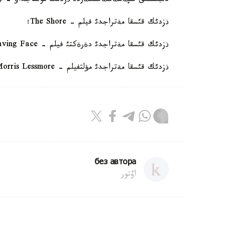
دئبئستئق سپةسةففةكتئلةردئ ذزدئك مونتاجداؤ - 
ذزدئك قئسقا مةتراجدئ فيلم - The Shore؛
ذزدئك قئسقا مةتراجدئ دةرةكتئ فيلم - Saving Face؛
ذزدئك قئسقا مةتراجدئ مؤلتفيلم - The Fantastic Flying Books of Mr. Morris Lessmore؛
без автора
اۆتور