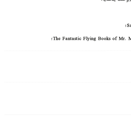
«ؤاقئت يةسئ»؛