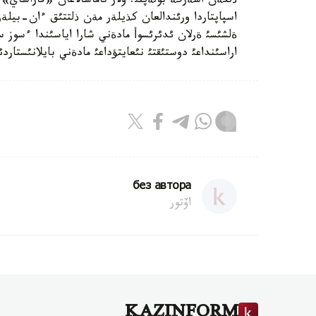
ذلكةن اسةرگة بولةپتئ. ولار تاماشالاعان «قاراسا
اسپاپتاردا ورئندالعان كذيلةر مةن ذلتتئق ءان-بيلة
ةلشئسئ ةرلان ئدئرئسوأ مادةني شارا اياسئندا ءسوز 
اراسئنداعئ دوستئقتئ نئعايتؤداعئ مادةني بايلانئستارد
без автора
اۆتور
KAZINFORM