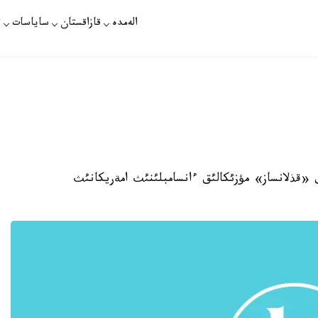
الەمدە
قازاقستان
ساياسات
ت
ستاندئق «قذلانساز» مؤزئكالئق ءانسامبلئنئث امةريكانئث