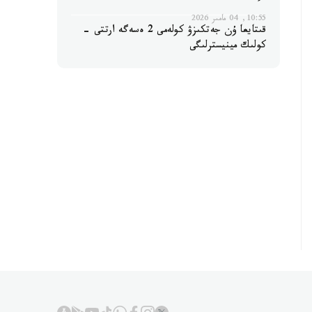
10:55, 04 مامىر 2026
قىتايعا ۇن جەتكىزۋ كولەمى 2 ەسەگە ارتتى -
كولىك مينيسترلىگى