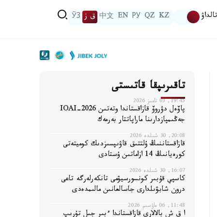
الداۋ
KZ
QZ
РУ
EN
中文
ق ز
ЎЗ
تاقىرىپقا قاتىستى
19:45, 03 تامىز 2026
پاۆەل دۋروۆ قازاقستاندا وتەتىن IOAI-2026
جەڭىمپازدارىنا ماراپاتتار بەرمەك
20:08, 30 شىلدە 2026
قازاقستاننىڭ ۇلتتىق قاۋىپسىزدىك كوميتەتى
كورەيانىڭ 14 ازاماتىن ۇستادى
16:07, 30 شىلدە 2026
كاسپي قۇبىر كونسورسيۋمى تانكەرلەرگە تاعى
درون شابۋىلدارى جاسالعانىن مالىمدەدى
11:48, 06 ماۋسىم 2026
ا ق ش بالالارى قازاقستاندا ءبىر جىل تۇرىپ