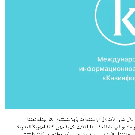
ا ق ش-تاعئ قازاقستان ةلشئلئگئنئث حابارلاؤئنشا، بذل شارا ةكئ ةل اراسئنداعئ بايلانئستئث 20 جئلدئعئنا
اسئ بولئپ تانئلدئ. قازاقتئث كذيئ مةن ءانئ امةريكالئقتاردئ