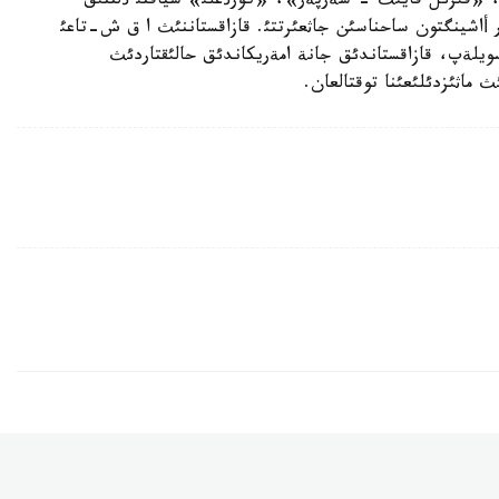
ي»، «قئزئل قايئث - سةرپةر»، «كورذعلئ» سياقتئ ذلتتئق
ر أاشينگتون ساحناسئن جاثعئرتتئ. قازاقستاننئث ا ق ش-تاعئ
سويلةپ، قازاقستاندئق جانة امةريكاندئق حالئقتاردئث
ئث ماثئزدئلئعئنا توقتالعان.