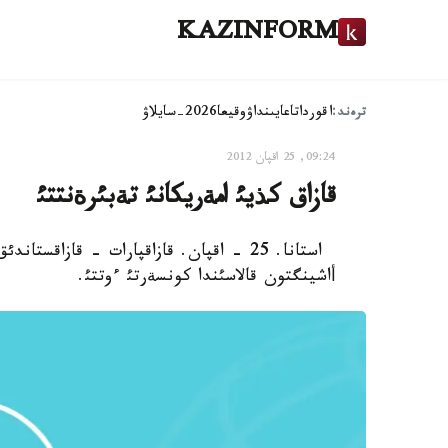
KAZINFORM
ترەند:
اقوردا
تاعايىنداۋ
وقيعا
2026-سايلاۋ
09:24, 25 اقپان 2012
قازاق كذيئ امةريكانئ تةبئرةنتتئ
استانا. 25 - اقپان. قازاقپارات - قازاق
أاشينگتون قالاسئندا كونسةرتئ ءوتتئ.