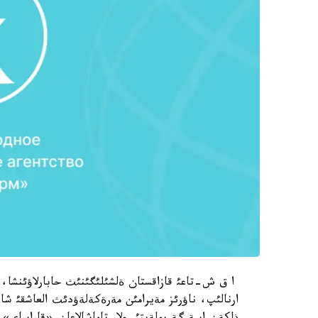
ارنالئپ، ناؤرئز مةيرامئن مةرةكةلةؤدئث العاشقئ شار