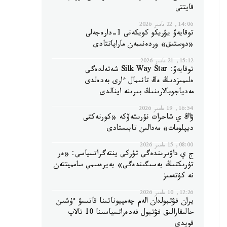
قايتتى
14:06, 22 مامىر 2026
توقايەۆ يۋريكو كويكەنى 1-دارەجەلى
«دوستىق» وردەنىمەن ماراپاتتادى
15:12, 21 مامىر 2026
توقايەۆ: Silk Way Star شەتەلدەگى
ەلىمىزدىڭ ەڭ تانىمال ءارى بەدەلدى
مەدياجوبالارىنىڭ بىرىنە اينالدى
16:54, 19 مامىر 2026
ۋاڭ ي شاحرات نۇرىشەۆكە «كورنەكتى
ديپلومات» مەدالىن تابىستادى
08:00, 15 مامىر 2026
ج ي داۋىرىندەگى تۇركى ينتەگراتسياسى: «ەر
تۇرىكتىڭ بەسىگىندەگى» بەيرەسمي سامميتتەن
نە كۇتەمىز
12:26, 10 مامىر 2026
يران فۋتبولدان الەم چەمپيوناتىنا قاتىسۋ ءۇشىن
حالىقارالىق فۋتبول فەدەراتسياسىنا 10 تالاپ
قويدى