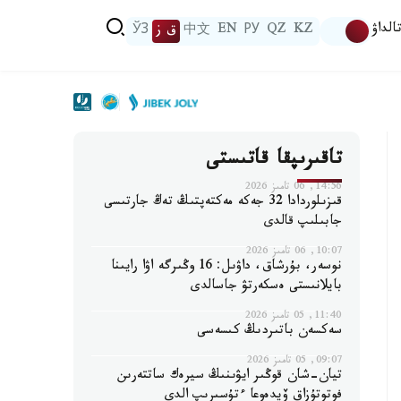
الداۋ
KZ
QZ
РУ
EN
中文
ق ز
ЎЗ
تاقىرىپقا قاتىستى
14:56, 06 تامىز 2026
قىزىلوردادا 32 جەكە مەكتەپتىڭ تەڭ جارتىسى
جابىلىپ قالدى
10:07, 06 تامىز 2026
نوسەر، بۇرشاق، داۋىل: 16 وڭىرگە اۋا رايىنا
بايلانىستى ەسكەرتۋ جاسالدى
11:40, 05 تامىز 2026
سەكسەن باتىردىڭ كىسەسى
09:07, 05 تامىز 2026
تيان-شان قوڭىر ايۋىنىڭ سيرەك ساتتەرىن
فوتوتۇزاق ۆيدەوعا ءتۇسىرىپ الدى