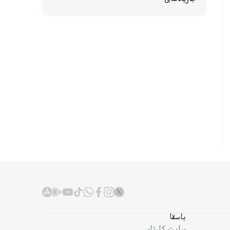
جاريالاندى
باسقا