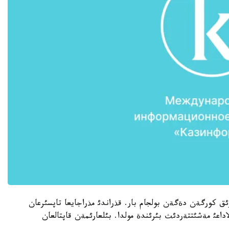
رئق كورگةن دةگةن بولجام بار. قذراندئ مذراجايعا تاپسئرعان
اداعئ مةشئتتةردئث بئرئندة مولدا. بئلعارئمةن قاپتالعان