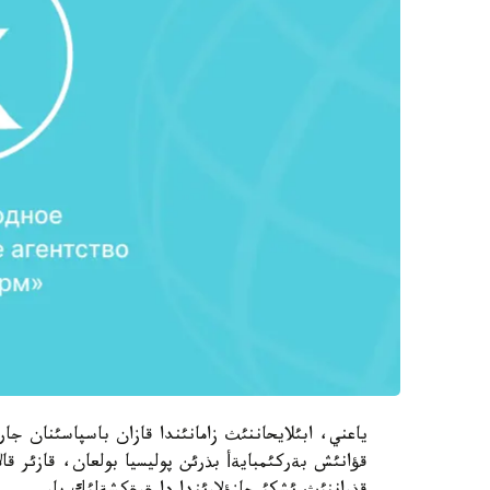
ياعني، ابئلايحاننئث زامانئندا قازان باسپاسئنان جا
قؤانئش بةركئمبايةأ بذرئن پوليسيا بولعان، قازئر قال