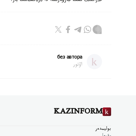
قذراننئث ئشكئ جازؤلارئندا دا ةرةكشةلئك بار.
без автора
اۆتور
KAZINFORM
بوليمدەر