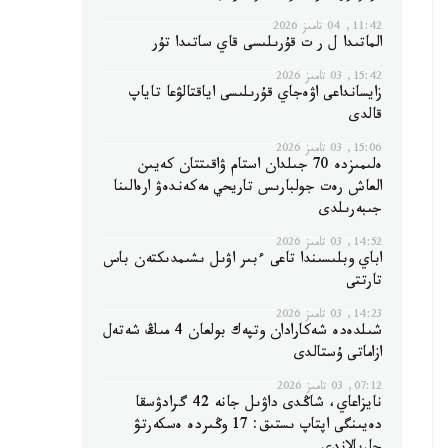
11:42, 04 تامىز 2026
الماتىدا ل ر ت قۇرىلىسى قاي ساتىدا تۇر
15:42, 03 تامىز 2026
زايسانداعى اۋەجاي قۇرىلىسى اياقتالۋعا تاياپ
قالدى
15:06, 03 تامىز 2026
ەلىمىزدە 70 جىلدان استام ۋاقىتتان كەيىن
العاش رەت جولبارىس تاريحي مەكەندەۋ ارەالىنا
جىبەرىلدى
14:52, 03 تامىز 2026
اباي وبلىسىندا تاعى ءبىر اۋىل ىشىمدىكتەن باس
تارتتى
14:23, 03 تامىز 2026
شىلدەدە شەكارادان وتپەك بولعان 4 مىڭ شەتەل
ازاماتى ۇستالدى
07:12, 03 تامىز 2026
نايزاعاي، شاڭدى داۋىل جانە 42 گرادۋسقا
دەيىنگى اپتاپ ىستىق: 17 وڭىردە ەسكەرتۋ