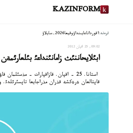
KAZINFORM
ترەند:
اقوردا
تاعايىنداۋ
وقيعا
2026-سايلاۋ
09:02, 25 اقپان 2012
ابئلايحاننئث زامانئنداعئ بئلعارئمةن 
استانا. 25 - اقپان. قازاقپارات - مذسئلم
قاپتالعان ةرةكشة قذران مذراجايعا تاپسئرئلدئ. و