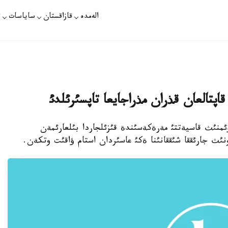
الەمدە
قازاقستان
ساياسات
ت
قاپتالعان قذران مذراجايعا تاپسئرئلدئ
ان قاؤئمنئث قاسيةتتئ مةرةكةسئندة قئزئلجاردا بئلعارئمةن
نئث جارئققا شئققانئنا ةكئ عاسئردان استام ؤاقئت وتكةن.