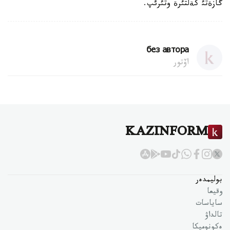
گازةتئ كةلتئرة وتئرئپ.
без автора
اۆتور
KAZINFORM
بوليمدەر
وقيعا
ساياسات
تالداۋ
ەكونوميكا