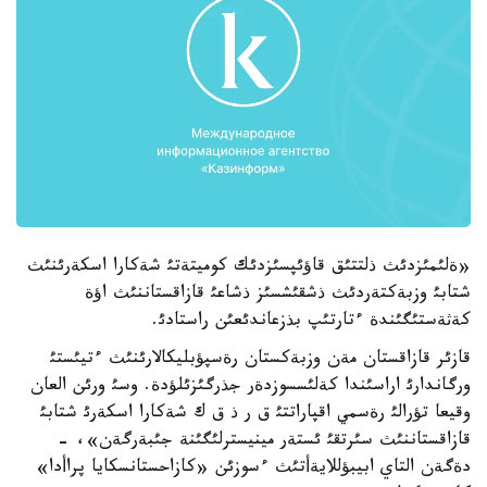
«ةلئمئزدئث ذلتتئق قاؤئپسئزدئك كوميتةتئ شةكارا اسكةرئنئث
شتابئ وزبةكتةردئث ذشقئشسئز ذشاعئ قازاقستاننئث اؤة
كةثةستئگئندة ءتارتئپ بذزعاندئعئن راستادئ.
قازئر قازاقستان مةن وزبةكستان رةسپؤبليكالارئنئث ءتيئستئ
ورگاندارئ اراسئندا كةلئسسوزدةر جذرگئزئلؤدة. وسئ ورئن العان
وقيعا تؤرالئ رةسمي اقپاراتتئ ق ر ذ ق ك شةكارا اسكةرئ شتابئ
قازاقستاننئث سئرتقئ ئستةر مينيسترلئگئنة جئبةرگةن»، -
دةگةن التاي ابيبؤللايةأتئث ءسوزئن «كازاحستانسكايا پراأدا»