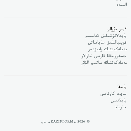
الەمدە
ءبىز تۋرالى
پايدالانۋشىلىق كەلىسىم
قۇپىيالىلىق ساياساتى
مەملەكەتتىك رامىزدەر
جەمقورلىققا قارسى شارالار
مەملەكەتتىك ساتىپ الۋلار
باسقا
سايت كارتاسى
بايلانىس
جارناما
© 2026 «KAZINFORM» حاق