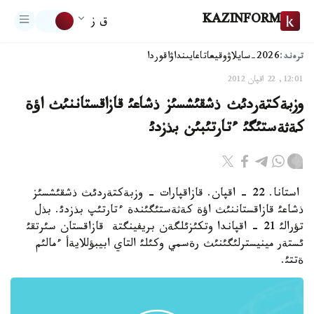
KAZINFORM
ق ز
ترەند:
2026-سايلاۋ
وقيعا
تاعايىنداۋ
اقوردا
12:01, 22 اقپان 2012
وزبةكتةردئث ذشقئشسئز ذشاعئ قازاقستاننئث اؤة
كةثةستئگئ ءتارتئبئن بذزدئ
استانا. 22 - اقپان. قازاقپارات - وزبةكتةردئث ذشقئشسئز
ذشاعئ قازاقستاننئث اؤة كةثةستئگئندة ءتارتئپ بذزدئ. بذل
تؤرالئ 21 - اقپاندا وتكئزئلگةن بريفينگتة قازاقستان سئرتقئ
ئستةر مينيسترلئگئنئث رةسمي وكئلئ التاي ابيبؤللايةأ ءمالئم
ةتتئ.