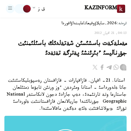
KAZINFORM
ق ز
ترەند:
2026-سايلاۋ
وقيعا
تاعايىنداۋ
اقوردا
04:13, 21 اقپان 2012
مةملةكةت باسشئسئن شةتةلدئك باسئلئمنئث
جؤرناليسئ ءبئرئنشئ پةترگة تةثةدئ
استانا. 21- اقپان. قازاقپارات - قازاقستان رةسپؤبليكاسئنئث
جاثا ةلدورداسئ - استانا ومئردةن ءوز ورنئن تابؤعا ذمتئلعان
جاستارعا وتة تارتئمدئ، دةپ جازادئ دجون لانكاستةر National
Geographic جؤرنالئندا جاريالانعان قازاقستاننئث ةلورداسئ
تؤرالئ «بولاشاقتئث ةلئ» دةگةن ماقالاسئندا.