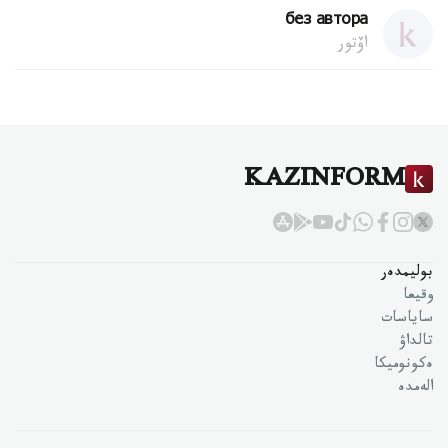
без автора
اۆتور
KAZINFORM
بوليمدەر
وقيعا
ساياسات
تالداۋ
ەكونوميكا
الەمدە