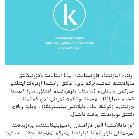
ونئث ايتؤئنشا، قازاقستاننئث جاثا استاناسئ ةكزوتيكالئق
ساؤلةتتئك شةشمدةرگة باي. حالئق اراسئندا اؤئزةكئ ايتئلئپ
جذرگةن «بانان» («استانا تاؤةردئث» اقشئل-سارئ ءتذستئ
كةثسة عيماراتئ)، «جةتئ بوشكة» تذرعئن ءذي كةشةنئ،
«وتتئق» (كولئك جانة بايلانئس مينيسترلئگئ)، «بايتةرةك»
ذلتتئق مونؤمةنتئ جاقسئ تانئمال.
ءوز ماقالاسئندا اأتور قازاقستان رةسپؤبليكاسئنئث پرةزيدةنتئ
نذرسذلتان نازاربايةأتئ ءبئرئنشئ پةترگة تةثةيدئ. «18- عاسئردا