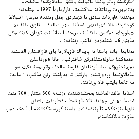
ءبئرئنشئ پةتر پاتشا باتپاقتئ بالتئق جاعالاؤئندا سانكت-
پةتةربوردئ ورناتقانئ سةكئلدئ، نازاربايةأ 1997- جئلدئث
سوثئندا ةلوردانئ سؤئق تا ئزعئرئق جةل وتئندة تذرعان اقمولاعا
كوشئردئ. قالا كةيئننةن استانا دةپ اتالدئ - قازاق تئلئندة
«ةلوردا» دةگةن ماعئنانئ بةرةدئ. استانانئث تؤعان كذنئ جئل
سايئن 6- شئلدةدة اتالئپ وتئلةدئ".
مذنايعا جانة باسقا دا پايدالئ قازبالارعا باي قازاقستان الةمنئث
جةتةكشئ ساؤلةتشئلةرئن شاقئرئپ، جاثا ةلورداسئن
بةزةندئرؤگة ميللياردتاعان قارجئ سالدئ، ولار ةسئلدئث سول
جاعالاؤئندا وزدةرئنئث بارلئق شةبةرلئكتةرئن سالئپ، ءساندئ
دة تاثعاجايئپ قالا ورناتتئ.
استانا حالقئ العاشقئ ونجئلدئقتئث وزئندة 300 مئثنان 700 مئث
ادامعا دةيئن جةتتئ. قالا قازاقستاندئقتاردئث ذلتتئق
تاؤةلسئزدئككة تالپئنئسئنئث باستئ كورسةتكئشئنة اينالدئ، دةپ
جازادئ د.لانكاستةر.