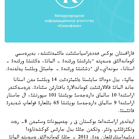
قازاقستان بوكس فةدةراسياسئنئث مالئمةتئنشة، بةيرةسمي
كوماندالئق ةسةپتة ءبئرئنشئ ورئندئ - الماتئ، ةكئنشئ ورئندئ -
استانا، سونداي-اق ءذشئنشئ ورئندئ - جامبئل وبلئسئ يةلةندئ.
جالپئ، بذل دودالئ سايئستا ةلئمئزدئث 14 وبلئسئ مةن استانا
جانة الماتئ قالالارئنئث كوماندالارئ باقتارئن سئنادئ. ةرةسةكتةر
اراسئندا 10 سالماق دارةجةسئ بويئنشا 101 سپورتشئ، ال جاستار
اراسئندا 9 سالماق دارةجةسئ بويئنشا 65 بئلعارئ قولعاپ شةبةرئ
قاتئستئ.
ايةلدةر اراسئنداعئ بوكستان ق ر چةمپيوناتئ وسئمةن 8- رةت
وتكئزئلئپ وتئر. وتكةن جئلئ بذل جارئس كوكشةتاؤدا
ذيئمداستئرئلعان ةدئ. 2011 - جئلئ كوماندالئق ةسةپتة الماتئ