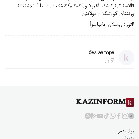
قالاسئ ءبئرئنشئ، اقمولا وبلئسئ ةكئنشئ، ال استانا ءذشئنشئ
ورئننان كورئنگةن بولاتئن.
اأتور: رؤسلان عابباسوأ
без автора
اۆتور
KAZINFORM
بوليمدەر