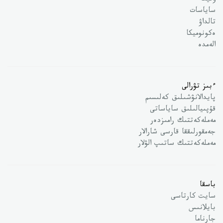
وقيعا
ساياسات
تالداۋ
ەكونوميكا
الەمدە
ءبىز تۋرالى
پايدالانۋشىلىق كەلىسىم
قۇپىيالىلىق ساياساتى
مەملەكەتتىك رامىزدەر
جەمقورلىققا قارسى شارالار
مەملەكەتتىك ساتىپ الۋلار
باسقا
سايت كارتاسى
بايلانىس
جارناما