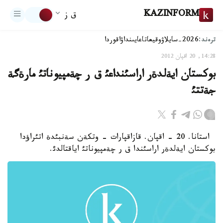
KAZINFORM
ق ز
ترەند:
2026-سايلاۋ
وقيعا
تاعايىنداۋ
اقوردا
14:28, 20 اقپان 2012
بوكستان ايةلدةر اراسئنداعئ ق ر چةمپيوناتئ مارةگة
جةتتئ
استانا. 20 - اقپان. قازاقپارات - وتكةن سةنبئدة اتئراؤدا
بوكستان ايةلدةر اراسئندا ق ر چةمپيوناتئ اياقتالدئ.