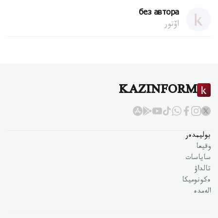
без автора
اۆتور
KAZINFORM
بوليمدەر
وقيعا
ساياسات
تالداۋ
ەكونوميكا
الەمدە