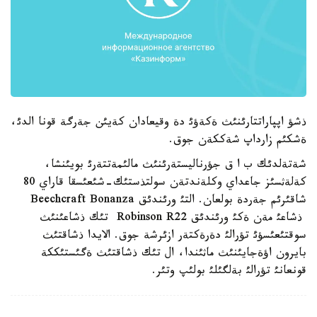
ذشؤ اپپاراتتارئنئث ةكةؤئ دة وقيعادان كةيئن جةرگة قونا الدئ،
ةشكئم زارداپ شةككةن جوق.
شةتةلدئك ب ا ق جؤرناليستةرئنئث مالئمةتتةرئ بويئنشا،
كةلةثسئز جاعداي وكلةندتةن سولتذستئك-شئعئسقا قاراي 80
شاقئرئم جةردة بولعان. التئ ورئندئق Beechcraft Bonanza
ذشاعئ مةن ةكئ ورئندئق Robinson R22 تئك ذشاعئنئث
سوقتئعئسؤئ تؤرالئ دةرةكتةر ازئرشة جوق. الايدا ذشاقتئث
بايرون اؤةجايئنئث ماثئندا، ال تئك ذشاقتئث ةگئستئككة
قونعانئ تؤرالئ بةلگئلئ بولئپ وتئر.