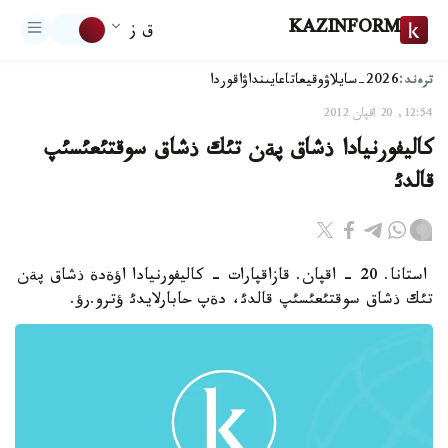
KAZINFORM
ق ز
ترەند:
2026-سايلاۋ
وقيعا
تاعايىنداۋ
اقوردا
12:54, 20 اقپان 2012
كاليفورنيادا ذشاق پةن تئك ذشاق سوقتئعئسئپ
قالدئ
استانا. 20 - اقپان. قازاقپارات - كاليفورنيادا اؤةدة ذشاق پةن
تئك ذشاق سوقتئعئسئپ قالدئ، دةپ حابارلايدئ ؤترو.رؤ.