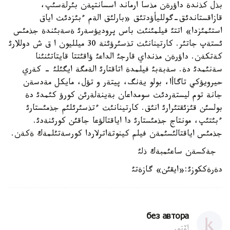
بذل كذندة داؤرةن مذسا ارماند اسسانتپةن بئرلةسئپ،
قازاقستاندئق-گولليأؤدتئق «بارلئق الةم ءبئزدئث اياق
استئمئزدا» اتتئ فيلمئنئث باس پروديؤسةرئ ةسةبئندة جذمئس
ئستةپ جاتئر. كارتينانئث تذسئرؤئنة 30 ميلليون ا ق ش دوللارئ
كةتكةن. داؤرةن مذنداي قارجئ الداعئ ؤاقئتتا قايتاتئنئنا
سةنئمدئ دة. سةبةبئ فيلمدة اتاقتارئ الةمگة ايگئلئ - كةري
حيرويؤكي تاگاأا، بولو يةنگ، پيتةر و تؤل، مايكل مةدسةن
جانة توم ليستةردئث سومداعان بةينةلةرئن كورؤ كئمدئ دة
بولسئن قئزئقتئرارئ انئق. كارتينانئث ءتذسئرئلئم جذمئستارئ
ءبئتئپ، مونتاج جذمئستارئ دا اياقتالؤعا جاقئن كورئنةدئ.
جذمئس اياقتالئسئمةن فيلم كينوتةاترلاردا كورسةتئلمةك ةكةن.
جةكسةن ساعئمبةك ذلئ
دةرةككوزئ:«ايقئن» گازةتئ
без автора
اۆتور