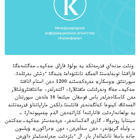
ونئث مذنداي قذرمةتكة ية بولؤئ قازاق جةكپة-جةگئندةگئ
قازاقشا توبةلةستئ الةمگة تانئتؤداعئ ةثبةگئ ءذشئن بةرئلدئ.
سپورتتئق «وسكار» مةرةكةسئنة 1200 دةن استام اتاقتئ
جةكپة-جةك ونةرئنئث مئقتئلارئ، اكتةرلةر، جاتتئقتئرؤشئلار
مةن كاسكادةرلةر باس قوسقان جيئنعا 16 ةلدةن سپورتتان
الةمدئك كينوعا كةلگةندةر قاتئستئ.ذلكةن ماراپاتتاؤ قذرمةتئنة
ية بولعانداردئث قاتارئندا كاراتةدةن الةم چةمپيوندارئ -
سينتايا روتروك، گاري الةكساندةر، ةرةجةسئز جةكپة-جةكتةن
- وليأة گريؤنةر، دةن سةأةرةن، دون «دراكون» ؤيلسون
جانة باسقا تانئمالدار بار. ال ءبئزدئث جةرلةسئمئز داؤرةن