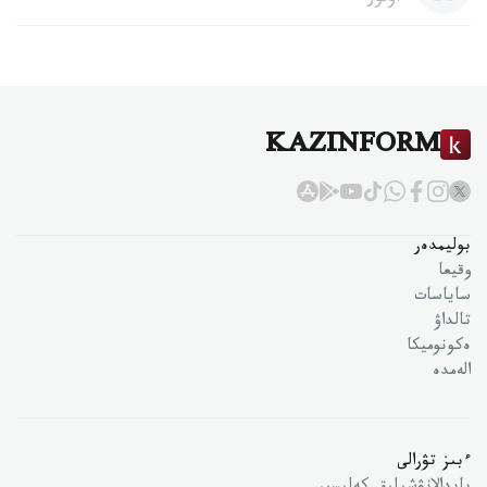
KAZINFORM
بوليمدەر
وقيعا
ساياسات
تالداۋ
ەكونوميكا
الەمدە
ءبىز تۋرالى