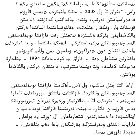
مذسانئث ستاتؤةتكاعا ية بولعانئ كذتپةگةن جاعداي ةكةنئ
راس. ءبئراق تا ول 2008 - جئلئ ةلئمئزدة «بةس قارؤ»
فةدةراسياسئن قذرئپ، ونئث جاندانئپ كةتؤئنة ذلةسئن
قوسقانئ بار. وتكةن جئلدئث جةلتوقسانئندا الماتئدا ةركئن
يالگاشةأپةن بئرگة ةلئمئزدة تذثعئش رةت قازاقشا توبةلةستةن
الةم چةمپيوناتئن ذيئمداستئرئپ، الةمگة تانئتسا، وندا ءبئزدئث
ةلدئث اتئنان دون «دراكون» ؤيلسون مةن ولأية گريؤنةر
باقتارئن سئناعان ةدئ. - قازاق جةكپة-جةگئ 1994 - جئلدارئ
دذنيةگة كةلسة، ونئ ذيئمداستئرئپ، دامئتقان ةركئن يالگاشةأ
بولاتئن.
اراعا التئ جئل سالئپ، ول لاس-أةگاستا قازاقشا توبةلةستةن
الةم چةمپيوناتئن وتكئزدئ. قازاقتئث ذلتتئق سپورتئنئث تامئرئ
تةرةثدة، ءبئزدئث اتا-بابالارئمئز وزدةرئ تذرعان تةرريتوريانئ
بةس قارؤمةن قاتار، بةيبئت تذرمئستا قازاقشا توبةلةسپةن
اينالئسؤدئ دا ةستةرئنةن شئعارماعان. ال ءوزئم ية بولعان
ماراپات ذلتتئق ونةرئمئزگة بةرئلگةن باعا دةپ بئلةمئن، -
دةيدئ داؤرةن مذسا.