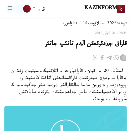
KAZINFORM
ق ز
ترەند:
2026-سايلاۋ
وقيعا
تاعايىنداۋ
اقوردا
09:55, 20 اقپان 2012
قازاق جذدئرئعئن الةم تانئپ جاتئر
استانا. 20 - اقپان. قازاقپارات - اتلانتيك-سيتيدة وتكةن
«قارا بةلبةؤ» سيةزئندة قازاقستاندئق اتاقتئ كاسئپكةر،
پروديؤسةر داؤرةن مذسا حالئقارالئق ةرةجةسئز جةكپة-جةك
ونةر اكادةمياسئنئث باس جذلدةسئنئث بئرئنة سانالاتئن
ماراپاتقا ية بولدئ.