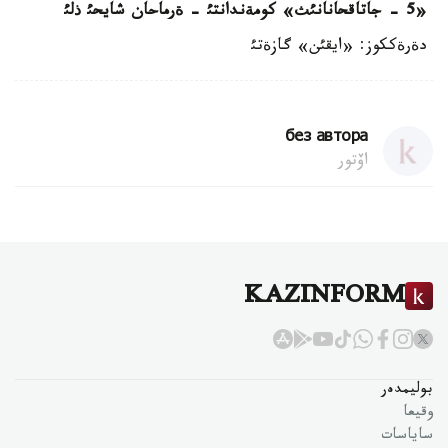
«5 - جاتاقحانانئث» كومةندانتئ - ةرماحان شايحئ ذلئ
دةرةككوز: «ايقئن» گازةتئ
без автора
اۆتور
KAZINFORM
بوليمدەر
وقيعا
ساياسات