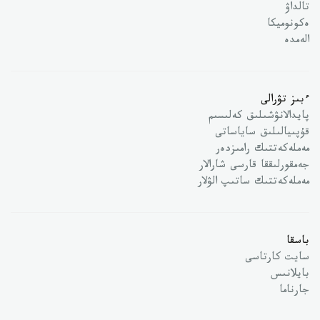
تالداۋ
ەكونوميكا
الەمدە
ءبىز تۋرالى
پايدالانۋشىلىق كەلىسىم
قۇپىيالىلىق ساياساتى
مەملەكەتتىك رامىزدەر
جەمقورلىققا قارسى شارالار
مەملەكەتتىك ساتىپ الۋلار
باسقا
سايت كارتاسى
بايلانىس
جارناما