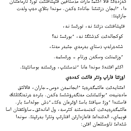
كةزدةگئ قالا اكئمئ مارات مذستافين قئپشاقتئث تورئ تارماعئنان
دا، ءابجان ذزئنئنا جاتادئ ةكةن. سوندا بئلاي دةپ ولةث
جازئپتئ:
قئپشاقتئث ذزئنئ نة، تورئسئ نة،
كوكجالدئث كذشئگئ نة، ءبورئسئ نة؟
شئدةرلةپ ذستاي بةرمةي جئبةر مةنئ،
ءوزئمنئث وسكةن ورتام - ورئسئمة.
اكئم اقئندئ سوندا عانا ءتذسئنئپ، ورئسئنة بوساتئپتئ.
اؤزئثا قاراپ وتئر قالئث كةدةي
اعئتايدئث عالئمگةرةيئ ءابجانمةن دوس-جاران، قالالئق
مادةنيةت ءبولئمئنئث مةثگةرؤشئسئ ةكةن. بئردة ةرتةثگئلئك
قاسئندا ءوزئ سياقتئ باسئ اؤئرعان ةكئ-ءذش جولداسئ بار.
عالئمگةرةيدئث كةثسةسئنة كئرسة، ول اماندئق-ساؤلئقتان اسا
قويماي، الدئنداعئ قاعازدارئن اقتارئپ وتئرا بةرئپتئ. سوندا
شئدامئ تاؤسئلعان اقئن: