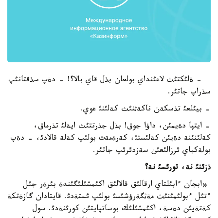
- ةلئكتئث لاعئنداي بولعان بذل قاي بالا؟! - دةپ سذقتانئپ
سذراپ جاتئر.
- بيئلعئ تذسكةن ناكةثنئث كةلئنئ عوي.
- ايتپا دةيمئن، داؤا جوق! بذل جذرتتئث ايةلئ تذرماق،
كةلئنئنة دةيئن كةلئستئ، كةرةمةت بولئپ كةلة قالادئ، - دةپ
بولةكباي ئرزالئعئن سةزدئرئپ جاتئر.
ذزئنئ نة، تورئسئ نة؟
«ابجان ءابئلتاي ارقالئق قالالئق اكئمشئلئگئندة بئرةر جئل
ءتئل ءبولئمئنئث مةثگةرؤشئسئ بولئپ ئستةدئ. قايتادان گازةتكة
كةتةيئن دةسة، اكئمشئلئك بوساتپايتئن كورئنةدئ. سول