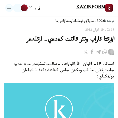
KAZINFORM
ق ز
ترەند:
2026-سايلاۋ
وقيعا
تاعايىنداۋ
اقوردا
02:13, 19 اقپان 2012
اؤزئثا قاراپ وتئر قالئث كةدةي- ازئلدةر
استانا. 19- اقپان. قازاقپارات. «سالةمةتسئزدةر مة» دةپ
جاندارئنان جاناپ وتكةن جاس كةلئنشةكتئ تانئماعان
بولةكباي: