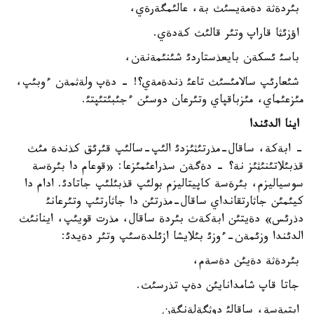
بئردةثة دةمةيسئث بة، عالئمگةرةي،
اؤزئثا قاراپ وتئر قالئث كةدةي.
باسئ ئسكةن بايعذستاردئ شئنئمةنةن،
شئعارئپ سالامئسئث تاعئ ذندةمةي؟! - دةپ ولةثمةن ءوبئپ،
مئزعئماي، مئزباقپاي وتئرعان دوسئن ءجئبئتئپتئ.
اينا الدئندا
- ابةكة، ساقال-مذرتئثئزدئ الئپ-سالئپ قئرئق كذندة مئث
قذبئلاتئنئثئز نة؟ - دةگةن سذراعئمئزعا: «قوعام دا بئرةسة
سوسياليزم، بئرةسة كاپيتاليزم بولئپ قذبئلئپ جاتادئ. ادام دا
كيئمئن جاثارتقانداي ساقال-مذرتئن دا جاثارتئپ وتئرعانئ
دذرئس» دةيتئن ابةكةث بئردة ساقال، مذرت قويئپ، اينانئث
الدئندا وزئمةن-ءوزئ بئلايشا ازئلدةسئپ وتئر دةيدئ:
بئردةثة دةيئن دةسةم،
جاتا قاپ شامدانايئن دةپ تذرسئث.
ايتپةسة، ساقالئ دوثگةلةنگةن