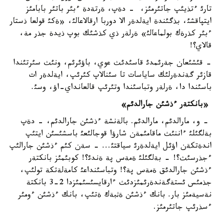
تارئ ءتذيئپ جاتئرمئز، - دةپ، ةرتةدة ءبئر باتئر بابامئز
ايتپاقشئ، بذگئندة ايةلدةر الا دوربا ارقالاعالئ، «ةكئ قولعا ذستار
ءبئر كذرةك بولماعالئ» ةرلةر ذي كذشئك بوپ ذيدة جذر مة،
قالاي؟!
- قئشئعان جةرئمدئ قاسئدئث عوي، باؤئرئم، ونئث سئرتئندا
قازئر گةندةرلئك ساياسات تا سئنالاپ كئرئپ، ايةلدةر ات
باسئندا دا، ةرلةر وتباسئندا وتئرئپ قالعانداي-اؤ، وسئ.
«بانكتةر ءذشئن جارالدئم»
- و، مارالدئم، مارالدئم. بالةنشة ءذشئن جارالدئم، - دةپ
بةلگئلئ ءاننئث ماقامئمةن شارؤا قوجالئعئ باسشئسئن ايتئپ
اندةتكةن اؤئل ايةلدةرئ سياقتئ... - سةن كئم ءذشئن جارالئپ
ءجذرسئث؟! - بةلگئلئ ةمةس پة ةندئ؟! كوبئمئز بانكتةر
ءذشئن جارالدئق ةمةس پة؟! وتباسئنداعئ كامةلةتكة تولئپ،
جذمئس ئستةگةندةرئمئزدئث ءارقايسئسئمئزدا 2-3 بانكتة
نةسيةمئز بار. بانك ءذشئن ةثبةك ةتئپ، بانك ءذشئن ءومئر
ءسذرئپ جاتئرمئز.