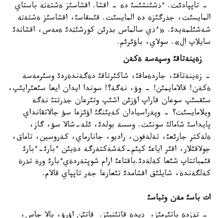
- تاپپادئث. ءذشئنشئسئ دة - اقشا. اقشاسئز ةشتةثة باستاي
المايسئث، جذرگئزة دة المايسئث. قئسقاسئ، اقشاسئز ةشتةثة
شةشئلمةيدئ. «ءذي سالماس بذرئن كورشئثدئ ةمةس، اقشاثدئ
سايلاپ ال». سولاي، باؤئرئم.
زةينةتاقئ وسپةسة ةكةن
- زةينةتاقئ، جاردةماقئ، شاكئرتاقئ دةگةندةردئ وسئرمةسة
ةكةن! قالامايمئن! - وؤ، نةگة؟! سوندا ايدان ايعا سئعئرايئپ،
سئقسئپ سوعان قاراپ اؤزئن اشئپ وتئرعان جذرتتئ نةگة
ويلامايسئث؟ - وپةراسيادان كةيئنگئ اؤئزعا سؤ جالاتقانداي
پايداسئ شامالئ سونئث. وسسة بولدئ، ئلة-شالا سؤ، گاز،
ةلةكتر جارئعئ، تةلةفون، راديو، جانارماي، كةروسين، تاماق،
جولاقئلار، اقئر اياعئ كيئم-كةشةكتةرگة دةيئن ءبارئ-ءبارئ
قئمباتتاپ شئعا كةلةدئ.باقتاعئ ارام شوپتةردةيءبارئ ورة تذرة
كةلگةندة، شايلئق اقشامدئ تئعارعا جةر تاپپاي قالام.
ات باسئ مةن وتباسئ
- تذزدة باتئرمئز، ذيدة قاتئنبئز. قاتئن اؤرؤ، بالا جاس،