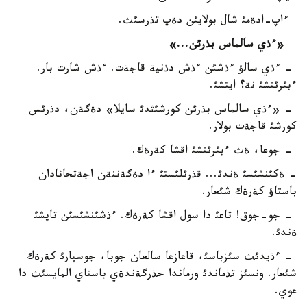
ءاپ-ادةمئ شال بولايئن دةپ تذرسئث.
«ءذي سالماس بذرئن...»
- ءذي سالؤ ءذشئن ءذش دذنية قاجةت. ءذش شارت بار.
ءبئرئنشئ نة؟ ايتشئ.
- «ءذي سالماس بذرئن كورشئثدئ سايلا» دةگةن، دذرئس
كورشئ قاجةت بولار.
- جوعا، ةث ءبئرئنشئ اقشا كةرةك.
- ةكئنشئسئ ةندئ... قذرئلئستئ ءا دةگةننةن اجةتحانادان
باستاؤ كةرةك شئعار.
- جو-جوق! تاعئ دا سول اقشا كةرةك. ءذشئنشئسئن تاپشئ
ةندئ.
- ءذيدئث سئزباسئ، قاعازعا سالعان جوبا، جوسپارئ كةرةك
شئعار. ونسئز تذماندئ ورماندا جذرگةندةي باستاي المايسئث دا
عوي.