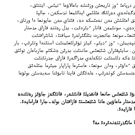
ذرپاعئ ءوز تاريحئن وزئنشة باعالاؤعا ءتيئس. ايتتئق،
ذگةلدةي دةرلئك عئلئمي اينالئمعا تذسكةن، جالپئ
ق اعئلشئن مةن نةمئسكة دة، قئتاي مةن جاپونعا دا ورتاق،
دةي، سونئمةن قاتار ءبئزدئث، بذل رةتتة قازاق مذحتار
رئنعئ-سوثعئ جاتجذرت بئلگئرلةرئ سياقتئ، شاثئراقتئث
يمئن، ءوز ءذيئم، كيئز تؤئرلئعئمنئث استئندا وتئرئپ، بار
. سايئپقئران شئثعئس حاننئث بذرئن ةشكئم جازباعان تولئق
تئ ةكة ذلئستئث تئكةلةي مذراگةرئ قازاق جذرتئنئث
 ءداؤئر، ودان سوثعئ، عاسئرعا پاراپار جيئرما جئلدئق
 ةثسةسئن كوتةرئپ، ةلدئگئن قايتا تابؤئنا سةبةسئن بولؤعا
ثعئس حانعا قانقذيلئ قانئشةر، قاتئگةز جاؤئز رةتئندة
ذحتار ماعاؤين عانا شئثعئستئ قازاقتان بولة-جارا قارامايدئ.
قارايدئ.
ماثگذرتتةندئردئ مة؟