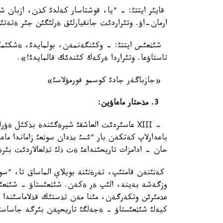
قايئر ايتتئ: - ءيا، قوشتاسار كةلدئ كذن، ازبان شئ
ارمان-اؤ. وتئراردئث جانقيارلئق ةرلئگئن جئر ةتةتئ
شئثعئس ايتتئ: - وكئنگةنمةن، بولمايدئ، ةشكئمگة
تاستاؤعا. وتئراردا ةركةك كئندئك قالمايدئ!».
«جازباگةر جادئ كوسمو فورمؤلاسئ»
3. مذحتار ماعاؤين:
- ХІІІ عاسئردئث العاشقئ شيرةگئندة بذكئل ةؤ
باعدارلاپ كةتكةن بار ءئسئ بذدان سوثعئ زاماندا ماعل
حان - ادامزات تاريحئنداعئ ةث ذلئ تذلعالاردئث بئر
كةثئنةن قامتئپ، تةرةثئنة بويلاي الماساق تا، ءس
وزگةشة بةينة، الئپ ةر ةكةن. شئثعئستاؤ - شئثعئس 
عذمئرئن وتكةرگةن، مئنا مةن تذستئك قذلاماسئندا د
كيةلئ شئثعئستاؤ - ةجةلگئ تاريحپةن بئرگة جاساسئپ