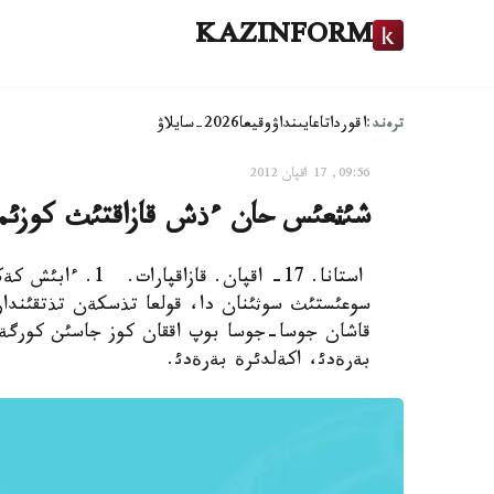
KAZINFORM
ترەند:
اقوردا
تاعايىنداۋ
وقيعا
2026-سايلاۋ
09:56, 17 اقپان 2012
شئثعئس حان ءذش قازاقتئث كوزئم
استانا. 17- اقپان
سوعئستئث سوثئنان دا، قولعا تذسكةن تذتقئندارد
قاشان جوسا-جوسا بوپ اققان كوز جاسئن كورگةنشة،
بةرةدئ، اكةلدئرة بةرةدئ.