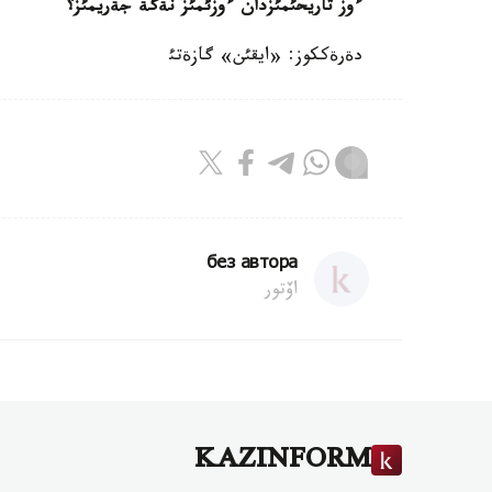
ءوز تاريحئمئزدان ءوزئمئز نةگة جةريمئز؟
دةرةككوز: «ايقئن» گازةتئ
без автора
اۆتور
KAZINFORM