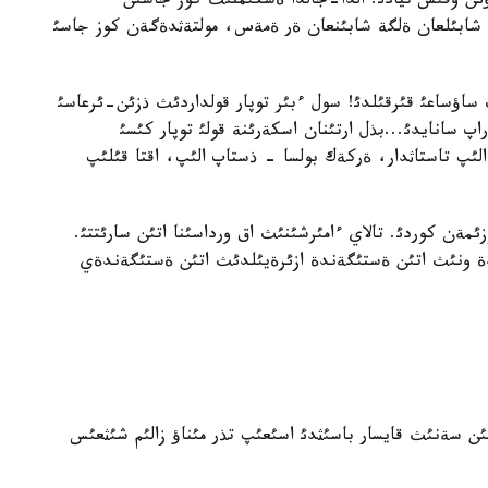
ئن وقئس تيادئ. الدا-جالدا ةشكئمنئث كوز جاسئن
. شابئلعان ةلگة شابئنعان ةر ةمةس، مولتةثدةگةن كوز جاسئ
ساعئ قئرقئلدئ! سول ءبئر توپار قولداردئث ذزئن-ئرعاسئ
اپ سانايدئ...بذل ارتئنان اسكةرئنة قولئ توپار كئسئ
لئپ تاستاثدار، ةركةك بولسا - ذستاپ الئپ، اقتا قئلئپ
مةن كوردئ. تالاي ءامئرشئنئث اق ورداسئنا اتئن سارئتتئ.
ندة ونئث اتئن ةستئگةندة ازئرةيئلدئث اتئن ةستئگةندةي
ن سةنئث قايسار باسئثدئ اسئعئپ تذر مئناؤ زالئم شئثعئس