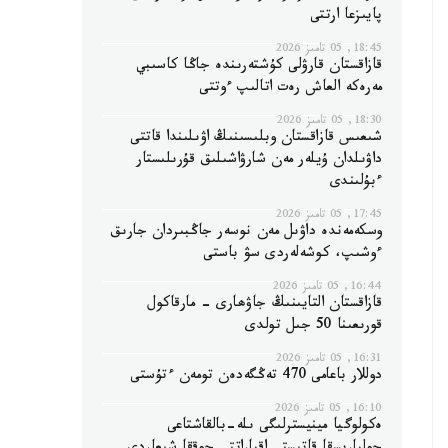
پايىزعا ارتتى
18:45, 05 تامىز 2026
قازاقستان قارۋلى كۇشتەرىندە جاڭا كاسىبي
مەرەكە العاش رەت اتالىپ ءوتتى
18:30, 05 تامىز 2026
شىعىس قازاقستان وبلىسىنىڭ اۋىلىندا قاتتى
داۋىلدان ۇيلەر مەن شارۋاشىلىق قۇرىلىستار
ءبۇلىندى
17:45, 05 تامىز 2026
وسكەمەندە داۋىل مەن نوسەر جاڭبىردان جارىق
ءوشىپ، كوشەلەردى سۋ باستى
16:44, 05 تامىز 2026
قازاقستان التايىنىڭ جاۋھارى - مارقاكول
قورىعىنا 50 جىل تولدى
16:31, 05 تامىز 2026
دوللار باعامى 470 تەڭگەدەن تومەن ءتۇستى
16:10, 05 تامىز 2026
ەكولوگيا مينيسترلىگى ىلە-بالقاشتاعى