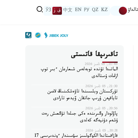
الداۋ
KZ
QZ
РУ
EN
中文
ق ز
ЎЗ
تاقىرىپقا قاتىستى
21:46, 05 تامىز 2026
الماتىدا تۇندە توبەلەس شىعارعان ءبىر توپ
ازامات ۇستالدى
21:30, 05 تامىز 2026
تۇركىستان وبلىسىندا تاۋەشكىنىڭ لاعىن
تاياقپەن ۇرىپ جاتقان ۆيدەو تارادى
20:56, 05 تامىز 2026
پاۆلودار وڭىرىندە ەكى جىلدا تۇڭعىش رەت
ۇشەم دۇنيەگە كەلدى
20:28, 05 تامىز 2026
قازاقستاندا الكوگولسىز سۋسىندار ءوندىرىسى 17