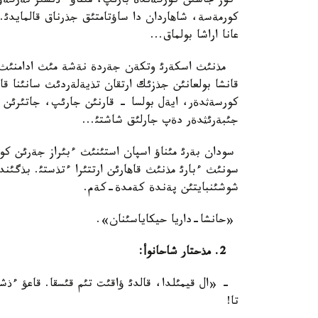
كوز جاسئن كورگةندة بارئپ، مئناؤ ءذنسئز تةرگةؤ
كورمةسة، شاهاردان دا ساؤتامتئق جذرناق قالمايدئ
عانا اراشا بولماق...
مذنئث اسكةرئ وتكةن جةردة نةشة مئث ادامنئث ساؤ
قانشا بولعانئن جذزئك ارتقان تذيةلةردئث سانئنا قار
كورسةثدةر، ايةل بولسا - قارنئن جارئپ، جاتئرئن ا
جئبةرئثدةر دةپ جارلئق شاشتئ...
سودان بةرئ مئناؤ اسپان استئنئث ءبئراز جةرئن كوزئ
سونئث ءبارئ مذنئث قاهارئن ارتتئرا ءتذستئ. بذگئ
شوشئنبايتئن پةندة كةمدة-كةم.
«حانشا-داريا حيكاياسئنان».
2. مذحتار شاحانوأ:
- «ال قيمئلدا، قالدئ ؤاقئت تئم قئسقا. قاعؤ ءذشئ
تا!