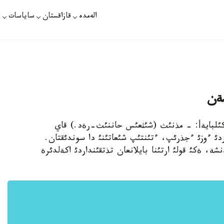
الەمدە
قازاقستان
ساياسات
ت
ةن
. قازاقپارات. 1. ءابئش كةكئلبايةأ: - مذنئث (شئثعئس حاننئث-رةد.) قاي
ئ ءوزئ ءجذرئپ، ءتئنتئپ شئعاتئنئ دا سوندئقتان.
 ةكئ قولئ ارتئنا بايلانعان تذتقئنداردئ اكةلدئرة