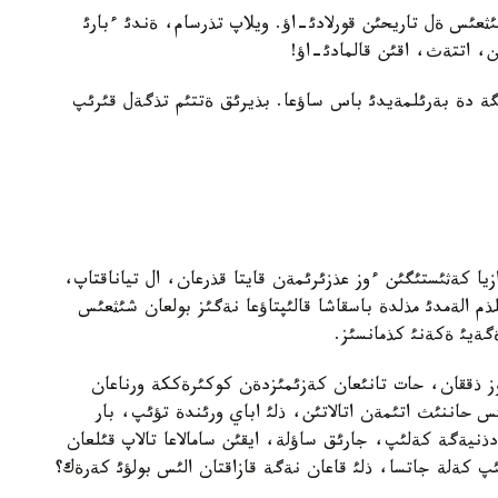
ثعئس ةل تاريحئن قورلادئ-اؤ. ويلاپ تذرسام، ةندئ ءبارئ
ن، اتتةث، اقئن قالمادئ-اؤ!
 دة بةرئلمةيدئ باس ساؤعا. بذيرئق ةتتئم تذگةل قئرئپ
رازيا كةثئستئگئن ءوز عذزئرئمةن قايتا قذرعان، ال تياناقتاپ،
ذم الةمدئ مذلدة باسقاشا قالئپتاؤعا نةگئز بولعان شئثعئس
ةگةيئ ةكةنئ كذمانسئز.
وز ذققان، حات تانئعان كةزئمئزدةن كوكئرةككة ورناعان
حاننئث اتئمةن اتالاتئن، ذلئ اباي ورئندة تؤئپ، بار
ذنيةگة كةلئپ، جارئق ساؤلة، ايقئن سامالاعا تالاپ قئلعان
 كةلة جاتسا، ذلئ قاعان نةگة قازاقتان الئس بولؤئ كةرةك؟