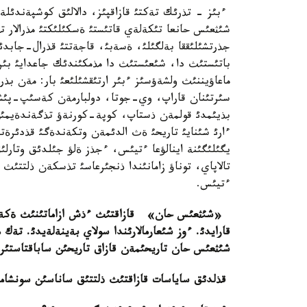
ءبئز - تذرئك تةكتئ قازاقپئز، دالالئق كوشپةندئلةر 
شئثعئس حانعا تئكةلةي قاتئستئ ةسكئلئكتئ مذرالار ت
جذرتشئلئققا بةلگئلئ، ةسةبئ، قاجةتتئ قذرال-جابدئ
باتئستئث دا، شئعئستئث دا مذمكئندئك جاعدايئ بئر
ماعاؤيننئث ولشةؤسئز ءبئر ارتئقشئلئعئ بار: مةن بذ
سئرتئنان قاراپ، وي-جوتا، دولبارمةن كةسئپ-پئشپة
بذيئمدئ قولمةن ذستاپ، كوپة-كورنةؤ تذگةندةيمئن
ءارئ شئنايئ تاريحئ ةث الدئمةن وتكةندةگئ قذدئرةت
يگئلئگئنة اينالؤعا ءتيئس، ءجذز ةلؤ جئلدئق وتارلئق
تالاپاي، توناؤ زامانئندا ذنجئرعاسئ تذسكةن ذلتتئث
ءتيئس.
«شئثعئس حان» قازاقتئث ءذش ازاماتئنئث ةكةؤئ شئ
قارايدئ. ءوز شئعارمالارئندا سولاي بةينةلةيدئ. تةك م
شئثعئس حان تاريحئمةن قازاق تاريحئن ساباقتاستئرا 
قذلدئق ساياسات قازاقتئث ذلتتئق ساناسئن سونشاما 