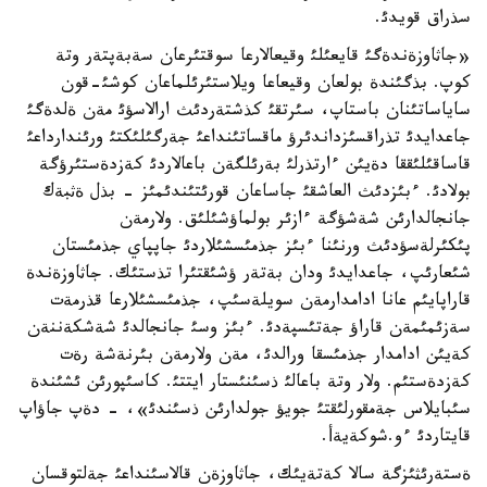
سذراق قويدئ.
«جاثاوزةندةگئ قايعئلئ وقيعالارعا سوقتئرعان سةبةپتةر وتة
كوپ. بذگئندة بولعان وقيعاعا ويلاستئرئلماعان كوشئ-قون
ساياساتئنان باستاپ، سئرتقئ كذشتةردئث ارالاسؤئ مةن ةلدةگئ
جاعدايدئ تذراقسئزداندئرؤ ماقساتئنداعئ جةرگئلئكتئ ورئندارداعئ
قاساقئلئققا دةيئن ءارتذرلئ بةرئلگةن باعالاردئ كةزدةستئرؤگة
بولادئ. ءبئزدئث العاشقئ جاساعان قورئتئندئمئز - بذل ةثبةك
جانجالدارئن شةشؤگة ءازئر بولماؤشئلئق. ولارمةن
پئكئرلةسؤدئث ورنئنا ءبئز جذمئسشئلاردئ جاپپاي جذمئستان
شئعارئپ، جاعدايدئ ودان بةتةر ؤشئقتئرا تذستئك. جاثاوزةندة
قاراپايئم عانا ادامدارمةن سويلةسئپ، جذمئسشئلارعا قذرمةت
سةزئمئمةن قاراؤ جةتئسپةدئ. ءبئز وسئ جانجالدئ شةشكةننةن
كةيئن ادامدار جذمئسقا ورالدئ، مةن ولارمةن بئرنةشة رةت
كةزدةستئم. ولار وتة باعالئ ذسئنئستار ايتتئ. كاسئپورئن ئشئندة
سئبايلاس جةمقورلئقتئ جويؤ جولدارئن ذسئندئ»، - دةپ جاؤاپ
قايتاردئ ءو.شوكةيةأ.
ةستةرئثئزگة سالا كةتةيئك، جاثاوزةن قالاسئنداعئ جةلتوقسان