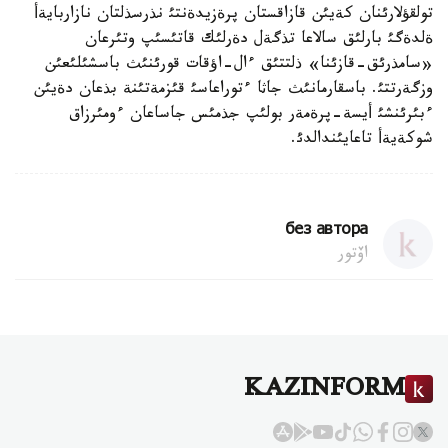
تولقؤلارئنان كةيئن قازاقستان پرةزيدةنتئ نذرسذلتان نازاربايةأ
ةلدةگئ بارلئق سالاعا تذگةل دةرلئك قاتئسئپ وتئرعان
«سامذرئق-قازئنا» ذلتتئق ءال-اؤقات قورئنئث باسشئلئعئن
وزگةرتتئ. باسقارمانئث جاثا ءتوراعاسئ قئزمةتئنة بذعان دةيئن
ءبئرئنشئ أيسة-پرةمةر بولئپ جذمئس جاساعان ءومئرزاق
شوكةيةأ تاعايئندالدئ.
без автора
اۆتور
KAZINFORM