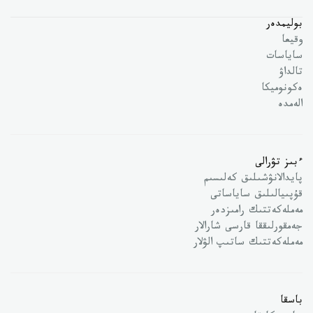
بوليمدەر
وقيعا
ساياسات
تالداۋ
ەكونوميكا
الەمدە
ءبىز تۋرالى
پايدالانۋشىلىق كەلىسىم
قۇپىيالىلىق ساياساتى
مەملەكەتتىك رامىزدەر
جەمقورلىققا قارسى شارالار
مەملەكەتتىك ساتىپ الۋلار
باسقا