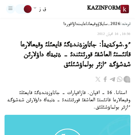
KAZINFORM
ق ز
ترەند:
2026-سايلاۋ
وقيعا
تاعايىنداۋ
اقوردا
16:56, 16 اقپان 2012
ءو.شوكةيةأ: جاثاوزةندةگئ قايعئلئ وقيعالارعا
قاتئستئ العاشقئ قورئتئندئ - ةثبةك داؤلارئن
شةشؤگة ءازئر بولماؤشئلئق
استانا. 16 - اقپان. قازاقپارات - جاثاوزةندةگئ قايعئلئ
وقيعالارعا قاتئستئ العاشقئ قورئتئندئ - ةثبةك داؤلارئن شةشؤگة
ءازئر بولماؤشئلئق.