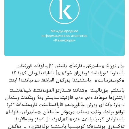
بذل تؤرالئ «سامذرئق-قازئنا» ذلتتئق ءال-اؤقات قورئنئث
باسقارما ءتوراعاسئ ءومئرزاق شوكةيةأ تاعايئندالؤدان كةيئنگئ
«كوممةرسانت» باسئلئمئنا بةرگةن العاشقئ سذحباتئندا ايتتئ.
باسئلئم جؤرناليسئ: «شتاتتئ قئسقارتؤ الةؤمةتتئك شيةلةنئستئ
ارتتئرؤعا سوعادئ دةپ دةپ قاؤئپتةنبةيسئز بة؟ ويتكةنئ وسئدان
نةبارئ ةكئ اي بذرئن جاثاوزةندة قازاقستاننئث تاريحئنداعئ ءئرئ
تولقؤ بولدئ. ونئث ذستئنة ةرةؤئل جاساعان «سامذرئق-قازئنا»
باسقاراتئن كومپانيانئث قئزمةتكةرلةرئ، ال ءسئز وقيعالاردئ
تةكسةرؤ جونئندةگئ كوميسسيا باسشئسئ بولدئثئز»، - دةگةن