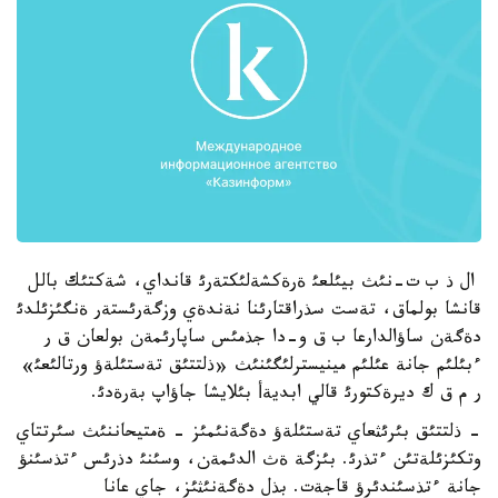
ال ذ ب ت-نئث بيئلعئ ةرةكشةلئكتةرئ قانداي، شةكتئك بالل
قانشا بولماق، تةست سذراقتارئنا نةندةي وزگةرئستةر ةنگئزئلدئ
دةگةن ساؤالدارعا ب ق و-دا جذمئس ساپارئمةن بولعان ق ر
ءبئلئم جانة عئلئم مينيسترلئگئنئث «ذلتتئق تةستئلةؤ ورتالئعئ»
ر م ق ك ديرةكتورئ قالي ابديةأ بئلايشا جاؤاپ بةرةدئ.
- ذلتتئق بئرئثعاي تةستئلةؤ دةگةنئمئز - ةمتيحاننئث سئرتتاي
وتكئزئلةتئن ءتذرئ. بئزگة ةث الدئمةن، وسئنئ دذرئس ءتذسئنؤ
جانة ءتذسئندئرؤ قاجةت. بذل دةگةنئثئز، جاي عانا