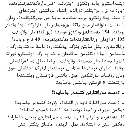
ذيئمداستئرؤ جانة وتكئزؤ. ءبئزدئث ءئس-ارةكةتتةرئمئزدئث
ءبارئ دة ق ر «ءبئلئم تؤرالئ» زاثئنا، «ذلتتئق ءبئرئثعاي
تةستئلةؤدئ وتكئزؤ ةرةجةسئنة» سايكةس جذرگئزئلةدئ. ودان
باسقا نذسقاؤلئقتار مةن ذلگئ-ةرةجةلةر بار. قازئرگئ تاثدا ةلئمئز
بويئنشا 154 تةستئلةؤ وتكئزؤ قوسئنئ (پؤنكتئ) بار. ولاردئث
105 ءئ اؤدان ورتالئقتارئنداعئ مةكتةپتةردة، 49 ئ ج و و-دا
ورنالاسقان. جئل سايئن بئزگة پؤنكتتةردئ باسقا مةكتةپتةرگة،
ماسةلةن، جاثا ذلگئمةن سالئنعان مةكتةپتةرگة اؤئستئرؤ تؤرالئ
ءتذرلئ ذسئنئستار تذسةدئ. ولاردئث بارلئعئ بيئل ةسكةرئلةتئن
بولادئ. ءبئراق قوسئمشا جاثادان قوسئندار ازئرگة اشئلعان جوق.
وعان رذقسات بةرئلگةن جوق. باتئس قازاقستان وبلئسئندا
بذرئنعئشا 9 قوسئن جذمئس جاسايدئ.
- تةست سذراقتارئن كئمدةر جاسايدئ؟
- تةست سذراقتارئ قايدان الئنادئ، ولاردئ كئمدةر جاسايدئ
دةگةن سذراقتار ءجيئ تؤئندايدئ. ءتئپتئ كةيدة استانادا
كابينةتتةردة وتئرئپ الئپ، تةست سذراقتارئن ويدان شئعارادئ
دةگةن سئن دا ايتئلادئ. بذل، ارينة، جاثساق پئكئر. شئن