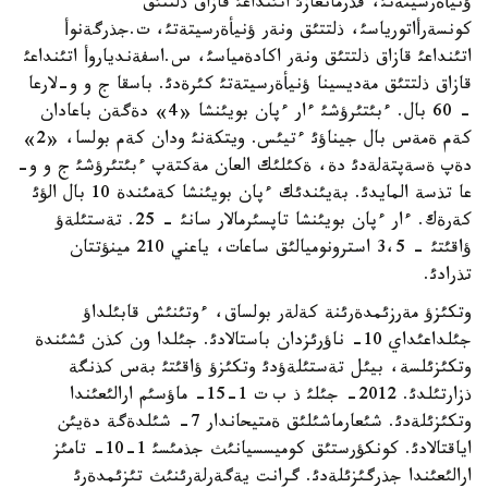
ؤنيأةرسيتةتئ، قذرمانعازئ اتئنداعئ قازاق ذلتتئق
كونسةرأاتورياسئ، ذلتتئق ونةر ؤنيأةرسيتةتئ، ت.جذرگةنوأ
اتئنداعئ قازاق ذلتتئق ونةر اكادةمياسئ، س.اسفةندياروأ اتئنداعئ
قازاق ذلتتئق مةديسينا ؤنيأةرسيتةتئ كئرةدئ. باسقا ج و و-لارعا
- 60 بال. ءبئتئرؤشئ ءار ءپان بويئنشا «4» دةگةن باعادان
كةم ةمةس بال جيناؤئ ءتيئس. ويتكةنئ ودان كةم بولسا، «2»
دةپ ةسةپتةلةدئ دة، ةكئلئك العان مةكتةپ ءبئتئرؤشئ ج و و-
عا تذسة المايدئ. بةيئندئك ءپان بويئنشا كةمئندة 10 بال الؤئ
كةرةك. ءار ءپان بويئنشا تاپسئرمالار سانئ - 25. تةستئلةؤ
ؤاقئتئ - 3،5 استرونوميالئق ساعات، ياعني 210 مينؤتتان
تذرادئ.
وتكئزؤ مةرزئمدةرئنة كةلةر بولساق، ءوتئنئش قابئلداؤ
جئلداعئداي 10- ناؤرئزدان باستالادئ. جئلدا ون كذن ئشئندة
وتكئزئلسة، بيئل تةستئلةؤدئ وتكئزؤ ؤاقئتئ بةس كذنگة
ذزارتئلدئ. 2012- جئلئ ذ ب ت 1-15- ماؤسئم ارالئعئندا
وتكئزئلةدئ. شئعارماشئلئق ةمتيحاندار 7- شئلدةگة دةيئن
اياقتالادئ. كونكؤرستئق كوميسسيانئث جذمئسئ 1-10- تامئز
ارالئعئندا جذرگئزئلةدئ. گرانت يةگةرلةرئنئث تئزئمدةرئ