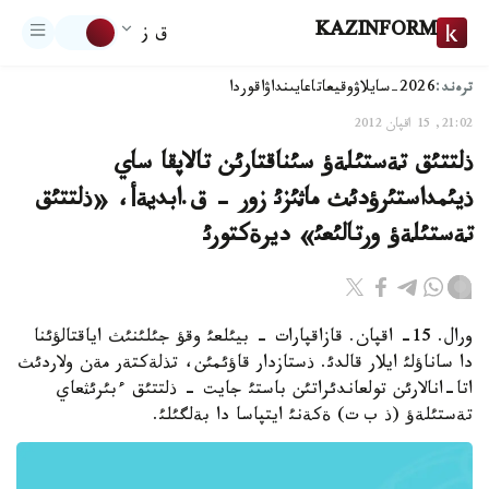
KAZINFORM
ق ز
ترەند:
2026-سايلاۋ
وقيعا
تاعايىنداۋ
اقوردا
21:02, 15 اقپان 2012
ذلتتئق تةستئلةؤ سئناقتارئن تالاپقا ساي
ذيئمداستئرؤدئث ماثئزئ زور - ق.ابديةأ، «ذلتتئق
تةستئلةؤ ورتالئعئ» ديرةكتورئ
ورال. 15- اقپان. قازاقپارات - بيئلعئ وقؤ جئلئنئث اياقتالؤئنا
دا ساناؤلئ ايلار قالدئ. ذستازدار قاؤئمئن، تذلةكتةر مةن ولاردئث
اتا-انالارئن تولعاندئراتئن باستئ جايت - ذلتتئق ءبئرئثعاي
تةستئلةؤ (ذ ب ت) ةكةنئ ايتپاسا دا بةلگئلئ.