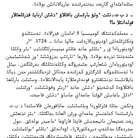
جئلداعئداي گازةت بةتتةرئندة جاريالاناتئن بولادئ.
- ذ ب ت-نئث ءوتؤ بارئسئن باقئلاؤ ءذشئن ارنايئ قذرئلعئلار
قولدانئلا ما؟
- مةملةكةتتئك كوميسسيا 5 ادامنان قذرالادئ. تةستئلةؤ
وتكئزئلةتئن اؤديتوريالاردئث جالپئ سانئ - 1724. ءار
اؤديتوريادا ق ر ءبئلئم جانة عئلئم مينيسترلئگئنئث ءبئر وكئلئ
مئندةتتئ تذردة بولادئ. ولارعا ءتارتئپ بذزؤشئنئ ءوز شةشئمئمةن
اؤديتوريادان شئعارئپ جئبةرؤگة وكئلةتتئلئك بةرئلگةن. بيئل
دا تةستئلةؤگة كئرگئزؤ كةزئندة مةتالل ئزدةگئشتةر مةن ذيالئ
بايلانئستئ تذنشئقتئرؤ قوندئرعئلارئ پايدالانئلادئ. وسئنئث بارلئعئ
باقئلاؤدئ كذشةيتؤ ءذشئن جانة ءاربئر وقؤشئنئث ءوزئنئث
ءادئل باعاسئن الؤئنا جاعداي جاساؤ ءذشئن قاجةت.
وتكةن جئلئ قئزئلوردا وبلئسئنئث جاثاقورعان قالاسئندا ذ ب ت
بارئسئندا كةلةثسئز جاعداي ورئن العانئ بةلگئلئ. ءبئز تذثعئش
رةت ةمتيحان ناتيجةسئن قايتا قاراؤعا ءماجبذر بولدئق. سول
جةردةگئ مةكتةپ ديرةكتورلارئ، اؤداندئق ءبئلئم ءبولئمئنئث
باسشئسئ، مذعالئمدةر، ذلتتئق قاؤئپسئزدئك قئزمةتئنئث وكئلئ،