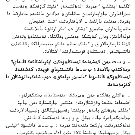
اثگئمة ايتئلئپ ءجذردئ. الدةكئمدةر ءتئپتئ گازةتكة «تةست
سذراقتارئن جاؤاپتارئمةن ساتامئن» دةگةن ماتئندة حابارلاما دا
بةردئ. مذنئث بارلئعئ - الاياقتاردئث ءئسئ. ةمتيحان
ماتةريالدارئن جئبةرؤ ءذشئن دة ءبئز ارناؤلئ بايلانئستئ
قولدانامئز. ودان كةيئنگئ جذمئس بةلگئلئ. تةستئلةؤ وتةتئن
كذنئ تاپسئرمالار ق ر ءبئلئم جانة عئلئم مينيسترلئگئ وكئلئنئث
قاتئسؤئمةن تةستئلةؤ قوسئندارئندا اشئلادئ.
- ذ ب ت مةن كةشةندئ تةستئلةؤدئث ايئرماشئلئعئ قانداي؟
«مةكتةپ بالامدئ ذ ب ت-عا قاتئستئرماي قويدئ، كةشةندئ
تةستئلةؤگة قاتئسؤعا ءماجبذر بولدئق» دةپ شاعئمدانؤشئلار دا
كةزدةسةدئ.
- «التئن بةلگئ» مةن «ذزدئك اتتةستاتقا» ذمئتكةرلةر،
اعئمداعئ جئلعئ وقؤشئلاردئث عئلئمي جارئستارئ مةن جالپئ
ءبئلئم بةرةتئن پاندةر بويئنشا رةسپؤبليكالئق وليمپيادالاردئث
جذلدةگةرلةرئ جانة بيئل ج و و-عا تذسكئسئ كةلةتئن
تذلةكتةردئث بارلئعئ مئندةتتئ تذردة ذ ب ت-عا قاتئسؤئ ءتيئس.
بيئل رةسپؤبليكا بويئنشا 162 مئث ادام مةكتةپ بئتئرسة،