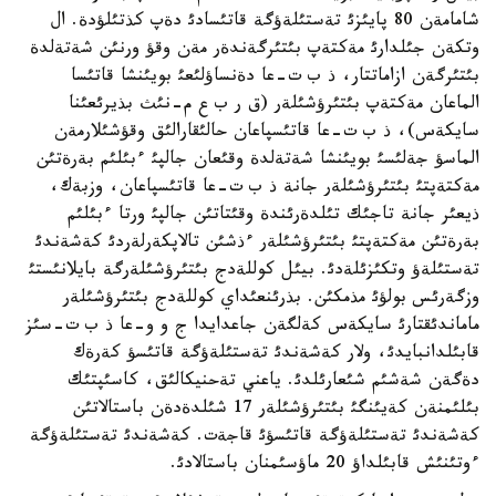
شامامةن 80 پايئزئ تةستئلةؤگة قاتئسادئ دةپ كذتئلؤدة. ال
وتكةن جئلدارئ مةكتةپ بئتئرگةندةر مةن وقؤ ورنئن شةتةلدة
بئتئرگةن ازاماتتار، ذ ب ت-عا دةنساؤلئعئ بويئنشا قاتئسا
الماعان مةكتةپ بئتئرؤشئلةر (ق ر ب ع م-نئث بذيرئعئنا
سايكةس)، ذ ب ت-عا قاتئسپاعان حالئقارالئق وقؤشئلارمةن
الماسؤ جةلئسئ بويئنشا شةتةلدة وقئعان جالپئ ءبئلئم بةرةتئن
مةكتةپتئ بئتئرؤشئلةر جانة ذ ب ت-عا قاتئسپاعان، وزبةك،
ذيعئر جانة تاجئك تئلدةرئندة وقئتاتئن جالپئ ورتا ءبئلئم
بةرةتئن مةكتةپتئ بئتئرؤشئلةر ءذشئن تالاپكةرلةردئ كةشةندئ
تةستئلةؤ وتكئزئلةدئ. بيئل كوللةدج بئتئرؤشئلةرگة بايلانئستئ
وزگةرئس بولؤئ مذمكئن. بذرئنعئداي كوللةدج بئتئرؤشئلةر
ماماندئقتارئ سايكةس كةلگةن جاعدايدا ج و و-عا ذ ب ت-سئز
قابئلدانبايدئ، ولار كةشةندئ تةستئلةؤگة قاتئسؤ كةرةك
دةگةن شةشئم شئعارئلدئ. ياعني تةحنيكالئق، كاسئپتئك
بئلئمنةن كةيئنگئ بئتئرؤشئلةر 17 شئلدةدةن باستالاتئن
كةشةندئ تةستئلةؤگة قاتئسؤئ قاجةت. كةشةندئ تةستئلةؤگة
ءوتئنئش قابئلداؤ 20 ماؤسئمنان باستالادئ.