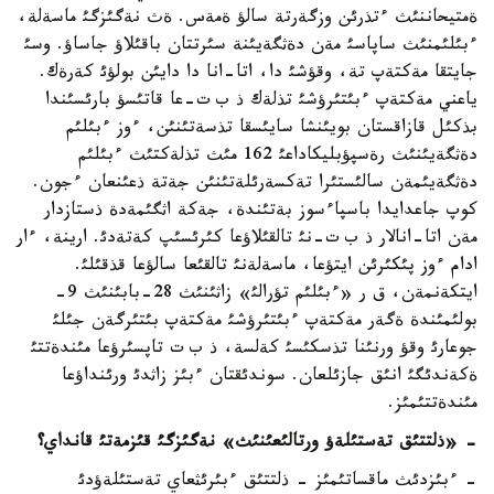
ةمتيحاننئث ءتذرئن وزگةرتة سالؤ ةمةس. ةث نةگئزگئ ماسةلة،
ءبئلئمنئث ساپاسئ مةن دةثگةيئنة سئرتتان باقئلاؤ جاساؤ. وسئ
جايتقا مةكتةپ تة، وقؤشئ دا، اتا-انا دا دايئن بولؤئ كةرةك.
ياعني مةكتةپ ءبئتئرؤشئ تذلةك ذ ب ت-عا قاتئسؤ بارئسئندا
بذكئل قازاقستان بويئنشا سايئسقا تذسةتئنئن، ءوز ءبئلئم
دةثگةيئنئث رةسپؤبليكاداعئ 162 مئث تذلةكتئث ءبئلئم
دةثگةيئمةن سالئستئرا تةكسةرئلةتئنئن جةتة ذعئنعان ءجون.
كوپ جاعدايدا باسپاءسوز بةتئندة، جةكة اثگئمةدة ذستازدار
مةن اتا-انالار ذ ب ت-نئ تالقئلاؤعا كئرئسئپ كةتةدئ. ارينة، ءار
ادام ءوز پئكئرئن ايتؤعا، ماسةلةنئ تالقئعا سالؤعا قذقئلئ.
ايتكةنمةن، ق ر «ءبئلئم تؤرالئ» زاثئنئث 28-بابئنئث 9-
بولئمئندة ةگةر مةكتةپ ءبئتئرؤشئ مةكتةپ بئتئرگةن جئلئ
جوعارئ وقؤ ورنئنا تذسكئسئ كةلسة، ذ ب ت تاپسئرؤعا مئندةتتئ
ةكةندئگئ انئق جازئلعان. سوندئقتان ءبئز زاثدئ ورئنداؤعا
مئندةتتئمئز.
- «ذلتتئق تةستئلةؤ ورتالئعئنئث» نةگئزگئ قئزمةتئ قانداي؟
- ءبئزدئث ماقساتئمئز - ذلتتئق ءبئرئثعاي تةستئلةؤدئ