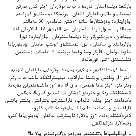
بارلئعئ ذيئمداسقان تذردة ذ ب ت بولاردان ءبئر كذن بذرئن
تةستئلةؤ ماتةريالدارئن اشقان. ةرتةثگئ تةستئلةؤ كةزئندة
جاؤاپتاردئ وقؤشئلارعا ساتؤ ءذشئن شامامةن 30 مذعالئم
جينالئپ، جاؤاپتاردئ شئعارعان. مذعالئمدةر اتا-انالاردان اقشا
جيناعان. ديرةكتورلار ونئ ذيئمداستئرعان. جاؤاپتاردئ تؤرا
بازارداعئداي ساتقان، تؤرا تةستئلةؤ ءوتئپ جاتقان اؤديتوريادا
ساؤدا بولعان. قازئر وسئ وقيعا بويئنشا 4 ادامنئث ذستئنةن
قئلمئستئق ءئس قوزعالدئ.
باسقا كةمشئلئكتةر دة كةزدةسةدئ. ولاردئث بارلئعئن ادةتتة
ءبئز ءار وبلئس بويئنشا سارالاپ، مينيسترلئككة مالئمةت بةرئپ
وتئرامئز. ءبئز عانا ةمةس، ذ ق ك دة ءوز مالئمةتتةرئن بةرةدئ.
كةمشئلئكتةردئ بولدئرماؤ ءذشئن نة ئستةؤ كةرةك دةگةن
ماسةلةنئ ءبئز جئلدا تالداپ، قاراستئرئپ وتئرامئز. بئلتئر باتئس
قازاقستان وبلئسئندا دا ذيالئ تةلةفوندئ الئپ كئرؤ،
كةزةكشئلةردئث ءوز بالالارئ تاپسئرئپ جاتقان اؤديتورياعا كئرؤ
وقيعالارئ تئركةلگةن.
- اپةللياسياعا وتئنئشتةر بةرؤدة وزگةرئستةر بولا ما؟