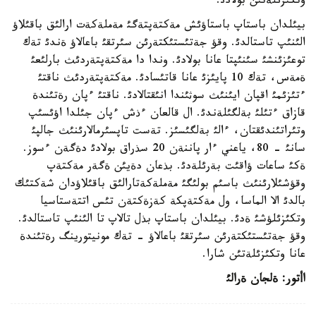
وتكئزئلةتئن بولادئ.
بيئلدان باستاپ باستاؤئش مةكتةپتةگئ مةملةكةت ارالئق باقئلاؤ
الئنئپ تاستالدئ. وقؤ جةتئستئكتةرئن سئرتقئ باعالاؤ ةندئ تةك
توعئزئنشئ سئنئپتا عانا بولادئ. وندا دا مةكتةپتةردئث بارلئعئ
ةمةس، تةك 10 پايئزئ عانا قاتئسادئ. مةكتةپتةردئث ناقتئ
ءتئزئمئ اقپان ايئنئث سوثئندا انئقتالادئ. ناقتئ ءپان رةتئندة
قازاق ءتئلئ بةلگئلةندئ. ال قالعان ءذش ءپان جئلدا اؤئسئپ
وتئراتئندئقتان، ءالئ بةلگئسئز. تةست تاپسئرمالارئنئث جالپئ
سانئ - 80، ياعني ءار پاننةن 20 سذراق بولادئ دةگةن ءسوز.
ةكئ ساعات ؤاقئت بةرئلةدئ. بذعان دةيئن ةگةر مةكتةپ
وقؤشئلارئنئث باسئم بولئگئ مةملةكةتارالئق باقئلاؤدان شةكتئك
بالدئ الا الماسا، ول مةكتةپكة كةزةكتةن تئس اتتةستاسيا
وتكئزئلؤشئ ةدئ. بيئلدان باستاپ بذل تالاپ تا الئنئپ تاستالدئ.
وقؤ جةتئستئكتةرئن سئرتقئ باعالاؤ - تةك مونيتورينگ رةتئندة
عانا وتكئزئلةتئن شارا.
اأتور: ةلجان ةرالئ