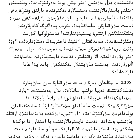
مانئسئندة بذل جذمئس ءبئر جئل بويئ جذرگئزئلةدئ. وبلئستئق
ءبئلئم باسقارمالارئنئث ذسئنبالارئ نةگئزئندة بارلئق وثئرلةردةن
بئلئكتئ، تاجئريبةلئ ذستازدار ساراپشئلارمةن بئرلةسكةن تذردة
تةست سذراقتارئن جاساقتايدئ. بئزدة پةداگوگ كادرلاردئث
بئلئكتئلئگئن ارتتئرؤ ينستيتؤتتارئندا تةستولوگيا كؤرسئ
وتكئزئلمةيدئ. سوندئقتان ءتئپتئ تاجئريبةلئ ذستازداردئث ءوزئ
ونئث ةرةكشةلئكتةرئن جةتة تذسئنة بةرمةيدئ. سول سةبةپتئ
ءبئز ولاردئ الدئن الا وقئتامئز. تةست تاپسئرمالارئن جاساؤشئ
اأتورلاردئث جذمئسئ ساراپشئلار بةكئتكةن جاعدايدا عانا
قابئلدانادئ.
2008 - جئلدان بةرئ ذ ب ت سذراقتارئ مةن جاؤاپتارئ
مةملةكةتتئك قذپيا بولئپ سانالادئ. بذل جذمئستئث ءبارئ
«مةملةكةتتئك قذپيانئ ساقتاؤ تؤرالئ» زاثعا بايلانئستئ
جذرگئزئلةدئ. تةست جاساقتاؤ جذمئستارئ ارنايئ جابدئقتالعان
بولمةلةردة جذرگئزئلةدئ، ءار ءئس-ارةكةت بةينةباقئلاؤ ارقئلئ
جازئلئپ وتئرادئ. تةست تاپسئرمالارئنئث بازاسئنان دا بوگدة
ةشكئم رذقساتسئز مالئمةت الا المايدئ. سوناؤ جئلدارئ ذ ب ت
سذراقتارئ ساتئلادئ ةكةن، باعاسئ پالةن، تذگةن ةكةن دةگةن