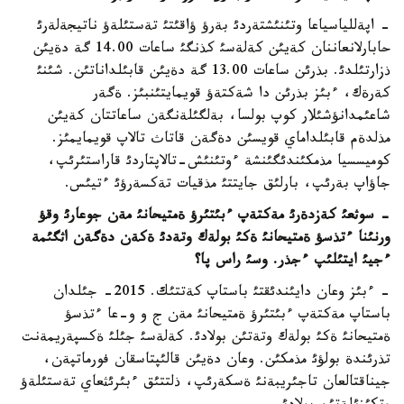
- اپةللياسياعا وتئنئشتةردئ بةرؤ ؤاقئتئ تةستئلةؤ ناتيجةلةرئ
حابارلانعاننان كةيئن كةلةسئ كذنگئ ساعات 14.00 گة دةيئن
ذزارتئلدئ. بذرئن ساعات 13.00 گة دةيئن قابئلداناتئن. شئنئ
كةرةك، ءبئز بذرئن دا شةكتةؤ قويمايتئنبئز. ةگةر
شاعئمدانؤشئلار كوپ بولسا، بةلگئلةنگةن ساعاتتان كةيئن
مذلدةم قابئلداماي قويسئن دةگةن قاتاث تالاپ قويمايمئز.
كوميسسيا مذمكئندئگئنشة ءوتئنئش-تالاپتاردئ قاراستئرئپ،
جاؤاپ بةرئپ، بارلئق جايتتئ مذقيات تةكسةرؤئ ءتيئس.
- سوثعئ كةزدةرئ مةكتةپ ءبئتئرؤ ةمتيحانئ مةن جوعارئ وقؤ
ورنئنا ءتذسؤ ةمتيحانئ ةكئ بولةك وتةدئ ةكةن دةگةن اثگئمة
ءجيئ ايتئلئپ ءجذر. وسئ راس پا؟
- ءبئز وعان دايئندئقتئ باستاپ كةتتئك. 2015- جئلدان
باستاپ مةكتةپ ءبئتئرؤ ةمتيحانئ مةن ج و و-عا ءتذسؤ
ةمتيحانئ ةكئ بولةك وتةتئن بولادئ. كةلةسئ جئلئ ةكسپةريمةنت
تذرئندة بولؤئ مذمكئن. وعان دةيئن قالئپتاسقان فورماتپةن،
جيناقتالعان تاجئريبةنئ ةسكةرئپ، ذلتتئق ءبئرئثعاي تةستئلةؤ