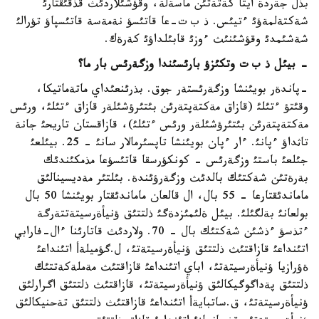
بذل جةردة ايتا كةتةتئن ماسةلة، وقؤشئلاردئث قذقئقتارئ
شةكتةلمةؤئ ءتيئس. ذ ب ت-عا قاتئسؤ نةمةسة قاتئسپاؤ تؤرالئ
شةشئمدئ وقؤشئنئث ءوزئ قابئلداؤئ كةرةك.
- بيئل ذ ب ت وتكئزؤ بارئسئندا وزگةرئس بار ما؟
-پاندةر بويئنشا وزگةرئستةر جوق. بذرئنعئداي ماتةماتيكا،
وقئتؤ ءتئلئ (قازاق مةكتةپتةرئن بئتئرؤشئلةر قازاق ءتئلئ، ورئس
مةكتةپتةرئن بئتئرؤشئلةر ورئس ءتئلئ)، قازاقستان تاريحئ جانة
تاثداؤ ءپانئ. ءار ءپان بويئنشا تاپسئرمالار سانئ - 25. بيئلعئ
جئلعئ باستئ وزگةرئس - كونكؤرسقا قاتئسؤعا مذمكئندئك
بةرةتئن شةكتئك بالدئث وزگةرؤئندة. بئلتئر مةديسينالئق
ماماندئقتارعا - 55 بال، ال قالعان ماماندئقتار بويئنشا 50 بال
بولعانئ بةلگئلئ. بيئل ةلئمئزدةگئ ذلتتئق ؤنيأةرسيتةتتةرگة
ءتذسؤ ءذشئن شةكتئك بال - 70. ولاردئث قاتارئنا ءال-فارابي
اتئنداعئ قازاقتئث ذلتتئق ؤنيأةرسيتةتئ، ل.گؤميلةأ اتئنداعئ
ةؤرازيا ؤنيأةرسيتةتئ، اباي اتئنداعئ قازاقتئث مةملةكةتتئك
ذلتتئق پةداگوگيكالئق ؤنيأةرسيتةتئ، قازاقتئث ذلتتئق اگرارلئق
ؤنيأةرسيتةتئ، ق.ساتبايةأ اتئنداعئ قازاقتئث ذلتتئق تةحنيكالئق