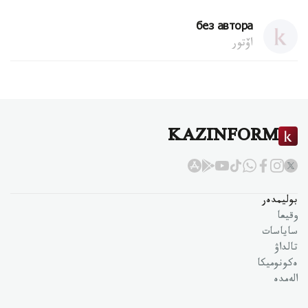
без автора
اۆتور
KAZINFORM
بوليمدەر
وقيعا
ساياسات
تالداۋ
ەكونوميكا
الەمدە