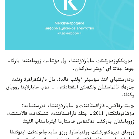
دةرةككوزدةرئنئث حابارلاؤئنشا، ول دؤشانبة زووباعئندا بارلئ-
جوعئ جةتئ اي ءومئر سذرگةن.
«تذرسئنباي اتتئ سؤسيئر ءولئپ قالدئ. مال دارئگةرلةرئ ونئث
جذرةك تالماسئنان ولگةنئن انئقتادئ»، - دةپ حابارلاپتئ زووباق
وكئلئ.
«ينتةرفاكس-قازاقستاننئث» حابارلاؤئنشا، تذرسئنبايدئ
دؤشانبةلئكتةر 2011- جئلئ قازاقستاننئث شئمكةنت قالاسئنئث
زووباعئنان بذركئت تةكتةس قذستارعا ايئرباستاپ الئپتئ.
زووباق ديرةكتورئنئث ورئنباسارئ ورزؤ سايدجامولدئث ايتؤئنشا