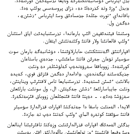
بذل ايئرباس دؤشانبةلئكتةرگة وثايعا تذسپةگةن كورئنةدئ.
«بذل ءوزئ وتة كذردةلئ دة، ذزاق پروسةسس بولئپ ةدئ.
باقانداي ءتورت جئلدئ جذمسادئق وسئ ايئرباس ءذشئن»،
دةگةن ول.
وسئنشا قيئندئقپةن الئپ بارعاندا، تذرسئنبايدئث اياق استئنان
ءولئپ قالعانئنا ولار قاتتئ وكئنةتئنئن ايتقان.
اقپاراتتئق اگةنتتئكتئث حابارلاؤئنشا، دؤشانبةگة بارعان سوث
سؤسيئر تؤعان جةرئن قاتتئ ساعئنئپ، جذدةي باستاعان
كورئنةدئ. زووباققا سةرؤةندةپ كةلؤشئلةر دة ونئث
جذيكةسئنة تيگةندةي. «ادامدار دةگةن قئزئق قوي، كةيدة
بالانئث ءئسئن ئستةيدئ. تذرسئنبايعا تاس لاقتئرئپ وينايتئن،
ونئث جايباسارلئعئ ءذشئن جةكيتئن. ال، ول سونئث بارلئعئن
سةزؤشئ ةدئ»، - دةپتئ قاتتئ قئنجئلعان زووباق قئزمةتكةرئ.
الايدا، الةمنئث باسقا دا جةتةكشئ اقپارات قذرالدارئ سؤسيئر
قاتتئ سؤئقتئ كوتةرة الماي ءولئپ كةتتئ دةپ تة جازدئ.
بذگئن الةمدئك اقپارات قذرالدارئنئث وزةكتئ تاقئرئبئنا اينالعان
وسئ وقيعا قاتئستئ ءوز تولعانئسئن پاألودارلئق اقئن بةيبئت