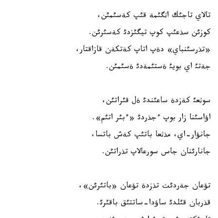
تالاي تاجئك اثگئمة قئپ كةسئمئن،
كوزئن سذعئپ كوپ تيگئزدئ كةسئرئن.
«تذرسئنباي» دةپ اتاپ كةتكةن قازاقتار،
جةتئ اي بويئ ةستئمةدئ ةسئمئن.
سوثعئ كةزدة ساعئندئ ةل قئراتئن،
اؤاسئنا زار بوپ ءجذردئ «ءبئر اتئم».
جانؤار-اي، مذثعا باتئپ كةش باتسا،
جانارئنان جاس سورعالاپ تذراتئن.
تؤعان جةردئث تذزدة تؤعان «باتئرئن»،
قذربان قئلدئ ساؤدا-ساتتئق باقئرئ.