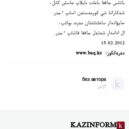
باتئس جاققا باعئت بايلاپ جاسئن كئل،
شةكارانئ شي كورمةستةن اسئپ ءجذر.
حايؤاندار ساعئنئشتان مةرت بولئپ،
ال ادامدار شةتةل جاققا قاشئپ ءجذر.
15.02.2012
دةرةككوز:
www.baq.kz
без автора
اۆتور
KAZINFORM