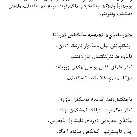
بوجةنوأ ولةثگة اينالدئرئپ ذلگةرئپتئ. تومةندة اقئننئث ولةثئن
ذسئنئپ وتئرمئز.
«تذرسئنباي» نةمةسة ساعئنئش قذربانئ
وتكئزةتئن جان-جانؤار نازئك ءتذن،
قاماؤداعئ تئرلئگئنةن ناز ذقتئم.
ءبئر قئزئق ءئس بولعان ةكةن زووباقتا،
دؤشانبةدةي قالاسئندا تاجئكتئث.
تاجئكتةردئث كذندة تذسكةن نازارئ،
ءبئر بةگةموت تئرلئك كةشكةن ازالئ.
جاتقان جةردةن تذرماي قاپتئ ول بايعذس،
جان تاپسئرئپ، كةلگةن ساتتة اجالئ.