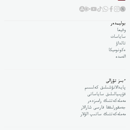
بوليمدەر
وقيعا
ساياسات
تالداۋ
ەكونوميكا
الەمدە
ءبىز تۋرالى
پايدالانۋشىلىق كەلىسىم
قۇپىيالىلىق ساياساتى
مەملەكەتتىك رامىزدەر
جەمقورلىققا قارسى شارالار
مەملەكەتتىك ساتىپ الۋلار