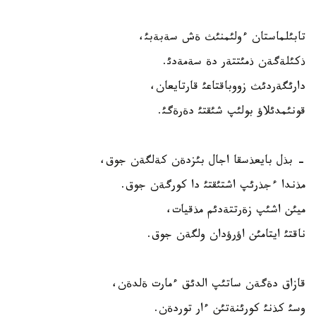
تابئلماستان ءولئمنئث ةش سةبةبئ،
ذكئلةگةن ذمئتتةر دة سةمةدئ.
دارئگةردئث زووباقتاعئ قارتايعان،
قونئمدئلاؤ بولئپ شئقتئ دةرةگئ.
- بذل بايعذسقا اجال بئزدةن كةلگةن جوق،
مذندا ءجذرئپ اشتئقتئ دا كورگةن جوق.
ميئن اشئپ زةرتتةدئم مذقيات،
ناقتئ ايتامئن اؤرؤدان ولگةن جوق.
قازاق دةگةن ساتئپ الدئق ءمارت ةلدةن،
وسئ كذنئ كورئنةتئن ءار توردةن.