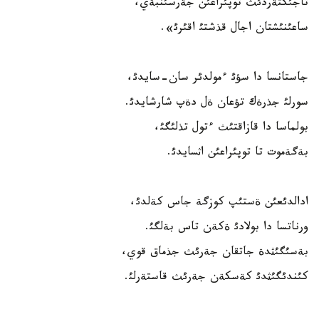
تاجئكتةردئث توپئراعئن جةرسئنبةي،
ساعئنئشتان اجال قذشتئ اقئرئ».
جاستانسا دا سؤئ ءمولدئر سان-سايدئ،
سورلئ جذرةك تؤعان ةل دةپ شارشايدئ.
بولماسا دا قازاقتئث ءتول تذلئگئ،
بةگةموت تا توپئراعئن اثسايدئ.
ادالدئعئن ةستئپ كوزگة جاس كةلدئ،
ورناتسا دا بولادئ ةكةن تاس بةلگئ.
بةسئگئثدة جاتقان جةرئث جذماق قوي،
كئندئگئثدئ كةسكةن جةرئث قاستةرلئ.