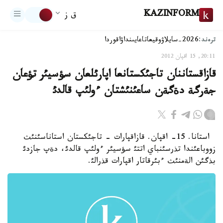
KAZINFORM
ق ز
ترەند:
2026-سايلاۋ
وقيعا
تاعايىنداۋ
اقوردا
20:11, 15 اقپان 2012
قازاقستاننان تاجئكستانعا اپارئلعان سؤسيئر تؤعان
جةرگة دةگةن ساعئنئشتان ءولئپ قالدئ
استانا. 15- اقپان. قازاقپارات - تاجئكستان استاناسئنئث
زووباعئندا تذرسئنباي اتتئ سؤسيئر ءولئپ قالدئ، دةپ جازدئ
بذگئن الةمنئث ءبئرقاتار اقپارات قذرالئ.