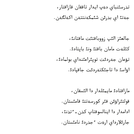
تذرسئنباي دةپ ايدار تاققان قازاقتار،
جةتئ اي بذرئن شئمكةنتتةن اكةلگةن.
جالعئز الئپ زووباقتئث ماقتانئ،
كئلةث مامان باقتئ ونئ باپتادئ.
تؤعان جةردئث توپئراعئنداي بولمادئ،
اؤاسئ دا تاجئكتةردئث جاقپادئ.
مازاقتادئ مايمئلدار دا الئسقان،
قولتئراؤئن قئر كورسةتتئ قامئستان.
ادامدار دا اينالسوقتاپ كذن-ءتذنئ،
جارئلارداي ارةث ءجذردئ نامئستان.