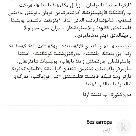
ءازئربايجاندا دا بولعان. يزرايل ذكئمةتئ باسقا ةلدةردئث
جةرگئلئكتئ قاؤئپسئزدئك كذشتةرئمةن قويان-قولتئق جذمئس
ئستةپ، شابؤئلداردئث الدئن الدئ. ءبئزدئث مالئمةت بويئنشا،
قاستاندئق قئلؤدئ ويلاستئرعاندار - يران مةن حةزبوللا
راديكالدئق ذيئم مذشةلةرئ».
تبيليسيدة-دة وسئنداي لاثكةستتئك ارةكةتتئث الدئ كةسئلدئ.
وندا يزرايلدئك ةلشئنئث جذرگئزؤشئسئ كولئگئنئث استئنا
جاسئرئلعان جارئلعئش زاتتئ بايقاپ، پوليسيانئ شاقئرتقان.
ساپةرلار پاكةتتئث ئشئنةن شئققان گراناتانئ زالالسئزداندئردئ.
قازئر وسئ ئسكة قاتئستئ قئلمئستئق ءئس قوزعالئپ، تةرگةؤ
امالدارئ باستالئپ كةتتئ.
دةرةككوزئ: جةتئنشئ ارنا
без автора
اۆتور