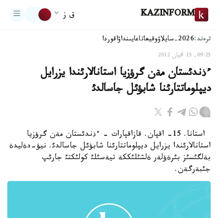
KAZINFORM
ق ز
ترەند:
2026-سايلاۋ
وقيعا
تاعايىنداۋ
اقوردا
09:25, 15 اقپان 2012
ءذندئستان مةن گرؤزيا استانالارئندا يزرايل
ديپلوماتتارئنا شابؤئل جاسالدئ
استانا. 15- اقپان. قازاقپارات - ءذندئستان مةن گرؤزيا
استانالارئندا يزرايل ديپلوماتتارئنا شابؤئل جاسالدئ. نيؤ-دةليدة
بةلگئسئز بئرةؤلةر ةلشئلئككة تيةسئلئ كولئكتئ جارئپ
جئبةرگةن.