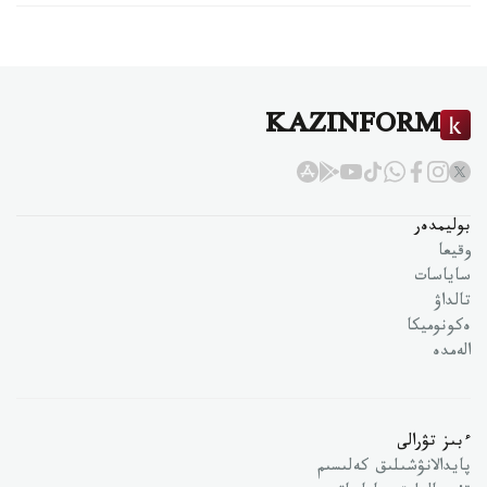
KAZINFORM
بوليمدەر
وقيعا
ساياسات
تالداۋ
ەكونوميكا
الەمدە
ءبىز تۋرالى
پايدالانۋشىلىق كەلىسىم