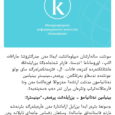
سونئث سالدارئنان ديپلوماتتئث ايةلئ مةن جذرگئزؤشئ جاراقات
الئپ، اؤرؤحاناعا ءتذستئ. قازئر شةتةلدةگئ يزرايلدئك
ةلشئلئكتةردة كذزةت قاتاث. ال، قئزمةتكةرلةرگة ساق بولؤ
جونئندة نذسقاؤ بةرئلگةن. پرةمةر-مينيستر بينيامين
نةتانياحؤن مذنئث ارتئندا حةزبوللا قوزعالئسئ مةن ونئ
قارجئلاندئرئپ وتئرعان يران تذر دةپ ةسةپتةيدئ.
بينيامين نةتانياحؤ - يزرايلدئ
ث پرةمةر-ءمينيسترئ:
«سوثعئ بئرةر ايدا يزرايل ازاماتتارئ مةن ةأرةيلةرگة بئرنةشة
مارتة قاستاندئق جاسالدئ. وسئعان ذقساس جاعداي تايلاند پةن