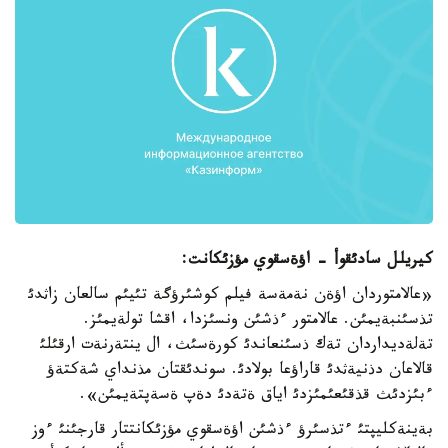
كيريلل سادئقوأ - اؤةسقوي مؤزئكانت:
«عالامتوردان اؤةن نةمةسة فيلم كوشئرؤگة تئيئم سالعان زاثدئ
تذسئنبةيمئن. عالامتور ءذشئن ونسئزدا، اقشا تولةيمئز.
تةلةديداردان تةك ذسئنعاندئ كورةسئث، ال ينتةرنةت ارقئلئ
قالاعان دذنيةثدئ قاراؤعا بولادئ. سوندئقتان مذنداي شةكتةؤ
ءبئزدئث قذقئعئمئزدئ اياق ةتةدئ دةپ ةسةپتةيمئن».
بةينةكليپتئ ءتذسئرؤ ءذشئن اؤةسقوي مؤزئكانتتار قارجئنئ ءوز