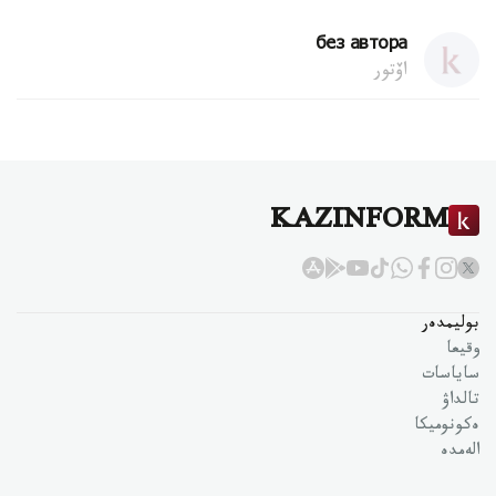
без автора
اۆتور
KAZINFORM
بوليمدەر
وقيعا
ساياسات
تالداۋ
ەكونوميكا
الەمدە