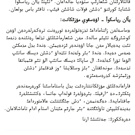
قالتالارئنان شئعارئپ ستؤديا جالداعان. ءتئپتئ يأان رياسكوأ
شئنايئ كورئنؤ ءذشئن قولاث شاشئن قيئپ، تاقئر باس بولعان.
يأان رياسكوأ - اؤةسقوي مؤزئكانت:
«ماسةلةن زاثناماداعئ تذزةتؤلةردة توررةنت ترةكةرلةردةن اؤةن
كوشئرؤگة تئيئم سالدئ. مةن شئعارماشئلئق تذلعا رةتئندة ذنةمئ
تئث يدةيالار مةن جاثا اؤةندةر ئزدةيمئن. ةندئ بذل مذمكئن
ةمةس دةيدئ. ةندئ ءبئر ولةثدئ تئثداؤ ءذشئن ديسك ساتئپ
الؤعا تؤرا كةلةدئ. ال ساپالئ ديسك ساتئپ الؤ تئم قئمباتقا
تذسةدئ. سوندئقتان ءبئز وسئلايشا ءوز قذقئمئز ءذشئن
وزئمئزشة كذرةسةمئز».
قاراعاندئلئق مؤزئكانتتاردئث بذل باستاماسئنا كورةرمةندةر
پئكئرئ-دة ءارقيلئ. بئرةؤلةرئ قولداپ جاتسا، ةكئنشئلةرئ
جاقتامايدئ. دةگةنمةن، ءذش جئگئتتئث عالامتورداعئ
بةينةكليپئن تاؤلئگئنة ءبئر جارئم مئثنان استام ادام تاماشالاعان.
دةرةككوزئ: جةتئنشئ ارنا