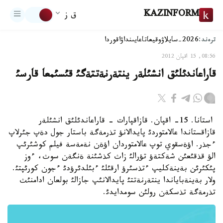
KAZINFORM
ق ز
ترەند:
2026-سايلاۋ
وقيعا
تاعايىنداۋ
اقوردا
08:56, 15 اقپان 2012
قاراعاندئلئق انشئلةر ينتةرنةتتةگئ قئسئمعا قارسئ
استانا. 15- اقپان. قازاقپارات - قاراعاندئلئق انشئلةر
قازاقستاندا عالامتوردئ پايدالانؤ تذرمةگة باستار جول دةپ جئرلاپ
ءجذر. اؤةسقوي توپ عالامتوردان اؤةن نةمةسة فيلم كوشئرئپ
الؤ قذقئعئن شةكتةؤ تؤرالئ زاث كذشئنة ةنگةن سوث، ءوز
پئكئرئن بةينةكليپ ءتذسئرؤ ارقئلئ ءبئلدئرؤدئ ءجون كورئپتئ.
ولار بةينةباياندا ينتةرنةتتئ پايدالانئپ جازالئ بولعان ادامنئث
تذرمةگة تذسكةن رولئن سومدايدئ.