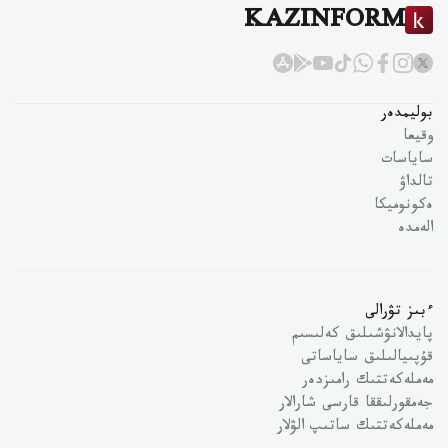
KAZINFORM
بوليمدەر
وقيعا
ساياسات
تالداۋ
ەكونوميكا
الەمدە
ءبىز تۋرالى
پايدالانۋشىلىق كەلىسىم
قۇپىيالىلىق ساياساتى
مەملەكەتتىك رامىزدەر
جەمقورلىققا قارسى شارالار
مەملەكەتتىك ساتىپ الۋلار