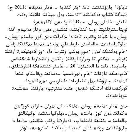
تاياؤدا جازؤشئنئث تاعئ ءبئر كئتابئ - «تار دذنية» (2011 ج)
ةثبةگئ كئتاپ دذكةنئنة ءتذستئ. بذل جيناقتا قالامگةردئث
شاعئن-شاعئن رومان-حيكاياتتارئ مةن اثگئمةلةرئ
توپتاستئرئلئپتئ. وسئ كئتاپتئث ئشئنةن مةن «تار دذنية» اتتئ
رومان-ةلةگيانئ وقئپ، تاعئ دا «كذلكئ مةن كوز جاسئ» رومان-
ديلوگياسئنئث جالعاسئن تاپقانداي بولدئم. مذندا بذگئنگئ زامان
ءهام بذگئنگئ كذن ءسوز بولئپ وتئرسا دا، ءوز كةيئپكةرئ ارقئلئ
(قوثئر - بةگئم انا وبرازئ ارقئلئ) وتكةن زاماندارعا شةگئنئس
جاسايدئ. تاعئ دا الدئمئزعا 20 - عاسئر ئشئندةگئ اشارشئلئق،
كامپةسكة ناؤقانئ ءهام رةپرةسسيا سذمدئعئ ويقاستاپ شئعا
كةلةدئ. جازؤشئ بذل شئعارمادا دا تاريحي دةرةكتةردئ
كوركةمدئك ادئسكة شةبةر جئمداستئرئپ، بارئنشا سةنئمدئ
سويلةتةدئ.
مةن «تار دذنية» رومان-ةلةگياسئن بذرئن جارئق كورگةن
«كذلكئ مةن كوز جاسئ» رومان-ديلوگياسئنئث لوگيكالئق
جالعاسئ سةكئلدئ قابئلداپ، قذمارلانا وقئپ شئقتئم. مذندا دا
جازؤشئنئث وزئنة ءتان ءستيلئ بايقالادئ. اسئرةسة، اؤئز