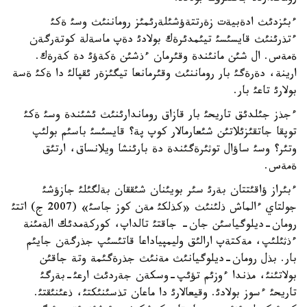
ءبئزدئث ادةبيةت زةرتتةؤشئلةرئمئز روماننئث وسئ ةكئ
ءتذرئنئث قايسئسئ تيئمدئرةك بولادئ دةپ ماسةلة كوتةرگةن
ةمةس. ال شئن مانئندة وقئرمان ءذشئن ةكةؤئ دة كةرةك.
ارينة، دةرةگئ بار روماننئث وقئرمانعا تيگئزةر ئقپالئ دا ةكئ ةسة
بولارئ تاعئ بار.
ءجذز جئلدئق تاريحئ بار قازاق روماندارئنئث ئشئندة وسئ ةكئ
توپقا جاتقئزئلاتئن شئعارمالار كوپ پة؟ قايسئسئ باسئم بولئپ
وتئر؟ وسئ ساؤال توثئرةگئندة دة بارئنشا ويلانساق، ارتئق
ةمةس.
ءبئراز ؤاقئتتان بةرئ سئر بويئنان شئققان بةلگئلئ جازؤشئ
جولتاي ءالماش ذلئنئث «كذلكئ مةن كوز جاسئ» (2007 ج) اتتئ
رومان-ديلوگياسئن جان- جاقتئ تالداپ، كوركةمدئك الةمئنة
ءذثئلئپ، مةكتةپ ارالئق وليمپياداعا قاتئسئپ جذرگةن جايئم
بار. بذل رومان-ديلوگيانئث مةنئث جذرةگئمة وتة جاقئن
بولاتئنئ، مذندا ءوزئم تؤئپ-وسكةن جةردئث ارعئ-بةرگئ
تاريحئ ءسوز بولادئ. وقيعالارئ دا ماعان تذسئنئكتئ، ذعئنئقتئ.