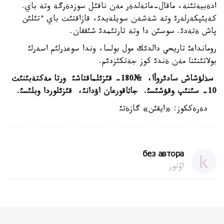
ادةبيةتئنة، ماقال-ماتةلدةر مةن ناقئل سوزدةرگة وتة باي.
كةيئپكةرلةرئ وتة شةشةن سويلةيدئ، قازاقتئث باي ءتئلئن
پاش ةتةدئ. سوسئن دا وتة تارتئمدئ شئققان.
رومانداعئ تاريحي دالدئك مول بولسا، وندا سوعذرلئم اسةرلئ
بولاتئنئنا مةن ةندئ كوز جةتكئزدئم.
سذلؤشاش سادئروأا،
№
180- قئزئلماقتاشئ ورتا مةكتةبئنئث
10- سئنئپ وقؤشئسئ. جاثاقورعان اؤدانئ، قئزئلوردا وبلئسئ.
دةرةككوز: «ايقئن» گازةتئ
без автора
اۆتور