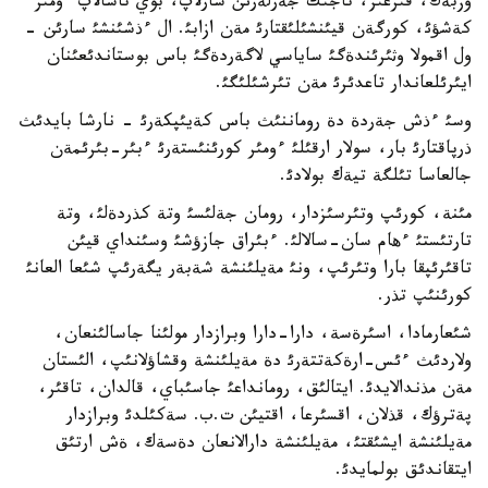
وزبةك، قئرعئز، تاجئك جةرلةرئن شارلاپ، بوي تاسالاپ ءومئر
كةشؤئ، كورگةن قيئنشئلئقتارئ مةن ازابئ. ال ءذشئنشئ سارئن -
ول اقمولا وثئرئندةگئ ساياسي لاگةردةگئ باس بوستاندئعئنان
ايئرئلعاندار تاعدئرئ مةن تئرشئلئگئ.
وسئ ءذش جةردة دة روماننئث باس كةيئپكةرئ - نارشا بايدئث
ذرپاقتارئ بار، سولار ارقئلئ ءومئر كورئنئستةرئ ءبئر-بئرئمةن
جالعاسا تئلگة تيةك بولادئ.
مئنة، كورئپ وتئرسئزدار، رومان جةلئسئ وتة كذردةلئ، وتة
تارتئستئ ءهام سان-سالالئ. ءبئراق جازؤشئ وسئنداي قيئن
تاقئرئپقا بارا وتئرئپ، ونئ مةيلئنشة شةبةر يگةرئپ شئعا العانئ
كورئنئپ تذر.
شئعارمادا، اسئرةسة، دارا-دارا وبرازدار مولئنا جاسالئنعان،
ولاردئث ءئس-ارةكةتتةرئ دة مةيلئنشة وقشاؤلانئپ، الئستان
مةن مذندالايدئ. ايتالئق، رومانداعئ جاسئباي، قالدان، تاقئر،
پةترؤك، قذلان، اقسئرعا، اقتيئن ت.ب. سةكئلدئ وبرازدار
مةيلئنشة ايشئقتئ، مةيلئنشة دارالانعان دةسةك، ةش ارتئق
ايتقاندئق بولمايدئ.