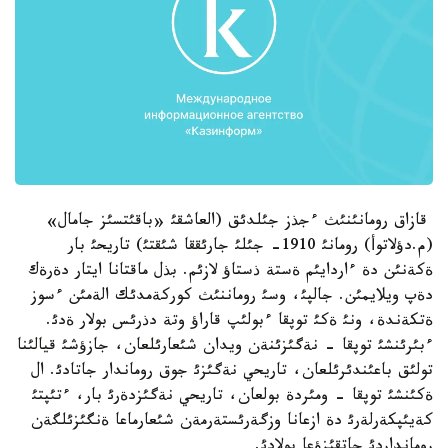
قازاق رومانئنئث ءجذز جئلدئق (العاشقئ «باقئتسئز جامال»
(م.دؤلاتوأ) رومانئ 1910- جئلئ جارئققا شئقتئ) تاريحئ بار
ةكةنئن دة ءاردايئم ةستة ذستاؤ لازئم. بذل ماقتانا ايتار دةرةك
دةپ ويلايمئن. جالپئ، وسئ روماننئث كوركةمدئك الةمئن ءسوز
ةتكةندة، ونئ ةكئ توپقا ءبولئپ قاراؤ وتة دذرئس بولار ةدئ.
ءبئرئنشئ توپقا - نةگئزئنةن ويدان شئعارئلعان، جازؤشئ قيالئنا
تولئق باعئندئرئلعان، تاريحي نةگئزئ جوق روماندار جاتادئ. ال
ةكئنشئ توپقا - ومئردة بولعان، تاريحي نةگئزدةرئ بار، ءتئپتئ
كةيئپكةرلةرئ دة ازعانا وزگةرئستةرمةن شئعارماعا ةنگئزئلگةن
رومانداردئ جاتقئزؤعا بولادئ.