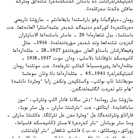
كةيئپكةرلةرئنئث دة باستان كةشكةندةرئ شئندئق ومئرگة
جاقئن ةكةنئ سةزئلةدئ.
رومان-ديلوگيانئ وقؤ بارئسئندا بايقاعانئم - جازؤشئ تاريحي
دةرةكتةردئ كوركةم دذنيةگة شةبةر جئمداستئرا العاندئعئ. ةث
باستئسئ، بذل شئعارمادا 20 - عاسئر باسئنداعئ الاساپئران
كةزةث شئندئعئ وتة شةبةر سؤرةتتةلةدئ. 1916- جئل
وقيعالارئنان باستاؤ العان سؤرةتتةؤ 1927-28 - جئلدارداعئ
كامپةسكة ناؤقانئنا ذلاسئپ، ودان سوث 1937-1938 -
جئلدارداعئ رةپرةسسياعا كةلئپ تئرةلةدئ. ةث سوثئندا رومان
كةيئپكةرلةرئ 1941-45 - جئلدارداعئ ذلئ وتان سوعئسئ
سويقانئنا تاپ بولئپ، وكسئكپةن وتكةن زايا ءومئردئ نانئمدئ
ءهام تئم تةرةث اثگئمةلةنگةن.
جازؤشئ بذل روماندا ءذش سالانئ قاتار الئپ وتئرئپ، ءسوز
ساباقتايدئ. ايتالئق، ةث ءبئرئنشئ سارئن - ول سئر بويئ،
قاراتاؤ وثئرئندةگئ ةل ءومئرئ مةن ةل تئرلئگئ. ةكئنشئ سارئن -
وسئ سئر بويئنان ءبئر كةزدةرئ لاجسئز (كامپةسكة قئسپاعئ،
زورلئق-زومبئلئق، ت.ب.) قاشئپ شئققان ءبئر اؤلةتتئث