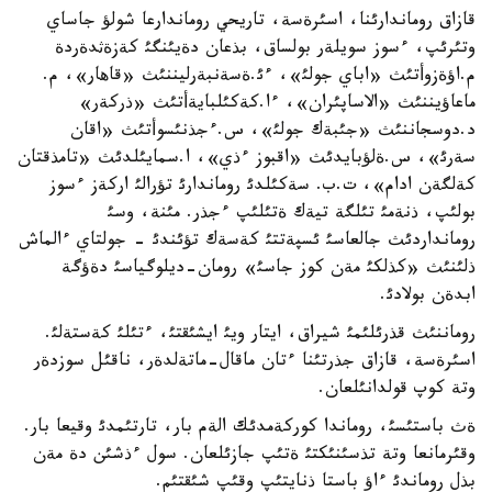
قازاق روماندارئنا، اسئرةسة، تاريحي روماندارعا شولؤ جاساي
وتئرئپ، ءسوز سويلةر بولساق، بذعان دةيئنگئ كةزةثدةردة
م.اؤةزوأتئث «اباي جولئ»، ءئ.ةسةنبةرليننئث «قاهار»، م.
ماعاؤيننئث «الاساپئران»، ءا.كةكئلبايةأتئث «ذركةر»
د.دوسجاننئث «جئبةك جولئ»، س.ءجذنئسوأتئث «اقان
سةرئ»، س.ةلؤبايدئث «اقبوز ءذي»، ا.سمايئلدئث «تامذقتان
كةلگةن ادام»، ت.ب. سةكئلدئ روماندارئ تؤرالئ اركةز ءسوز
بولئپ، ذنةمئ تئلگة تيةك ةتئلئپ ءجذر. مئنة، وسئ
رومانداردئث جالعاسئ ئسپةتتئ كةسةك تؤئندئ - جولتاي ءالماش
ذلئنئث «كذلكئ مةن كوز جاسئ» رومان-ديلوگياسئ دةؤگة
ابدةن بولادئ.
روماننئث قذرئلئمئ شيراق، ايتار ويئ ايشئقتئ، ءتئلئ كةستةلئ.
اسئرةسة، قازاق جذرتئنا ءتان ماقال-ماتةلدةر، ناقئل سوزدةر
وتة كوپ قولدانئلعان.
ةث باستئسئ، روماندا كوركةمدئك الةم بار، تارتئمدئ وقيعا بار.
وقئرمانعا وتة تذسئنئكتئ ةتئپ جازئلعان. سول ءذشئن دة مةن
بذل روماندئ ءاؤ باستا ذنايتئپ وقئپ شئقتئم.