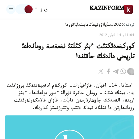
KAZINFORM
ق ز
ترەند:
2026-سايلاۋ
وقيعا
تاعايىنداۋ
اقوردا
11:04, 14 اقپان 2012
كوركةمدئكتئث ءبئر كئلتئ نةمةسة رومانداعئ
تاريحي دالدئك حاقئندا
استانا. 14- اقپان. قازاقپارات- كوركةم ادةبيةتتةگئ پروزانئث
ةث بيئك شئثئ - رومان جانرئ تؤرالئ ءسوز بولعاندا، ءبئز
ارينة، الةمدئك جاؤهارلارمةن قابات، قازاق قالامگةرلةرئنئث
روماندارئن دا تئلگة تيةك ةتئپ وتئرؤئمئز كةرةك.