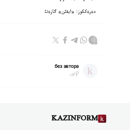
دةرةككوز: «ايقئن» گازةتئ
без автора
اۆتور
KAZINFORM