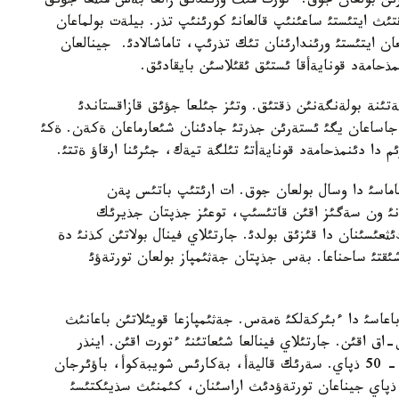
ئن بولعان جوق. ءتورت مئث ورئندئق زالعا بةس مئثعا جؤئق
ئث ايتئستئ ساعئنئپ قالعانئ كورئنئپ تذر. بيلةت بولماعان
ةرئمئز 6-7 ساعاتقا سوزئلعان ايتئستئ ورئندارئنان تئك تذرئپ، تاماشالادئ. جينالعان
ذحامةد قونايةأقا ئستئق ئقئلاسئن بايقادئق.
ئنة بولةنگةنئن ذقتئق. وتئز جئلعا جؤئق قازاقستاندئ
جاساعان يگئ ئستةرئن جذرتئ جادئنان شئعارماعان ةكةن. ةكئ
ئم دا دئنمذحامةد قونايةأتئ تئلگة تيةك، جئرئنا ارقاؤ ةتتئ.
اماسئ دا وسال بولعان جوق. ات ارئتئپ باتئس پةن
ئ ون سةگئز اقئن قاتئسئپ، توعئز جذپتان جذيرئك
ئثعئسئنان دا قئزئق بولدئ. جارتئلاي فينال بولاتئن كذنئ دة
قتئ ساحناعا. بةس جذپتان جةثئمپاز بولعان تورتةؤئ
عاسئ دا ءبئركةلكئ ةمةس. جةثئمپازعا قويئلاتئن باعانئث
اعانئ ءذش-اق اقئن. جارتئلاي فينالعا شئعاتئنئ ءتورت اقئن. اينذر
تذرسئنبايةأا، جانداربةك بذلعاقوأ، امانجول التايةأتا - 50 ذپاي. سةرئك قاليةأ، بةكارئس شويبةكوأ، باؤئرجان
اليوللا، ءتوراعالي تورةالئ ذلئنئث ذپايلارئ تةث. 49 ذپاي جيناعان تورتةؤدئث اراسئنان، كئمنئث سذيئكتئسئ