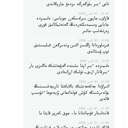
14:09, 07 تامىز 2026
تاعى ءبىر بلوگەرگە ىزدەۋ جاريالاندى
13:41, 07 تامىز 2026
قازاق-جاپون بىرلەسكەن جوباسى: ەلىمىزدە
جابايى وسىمدىكتەردىڭ گەنەتيكالىق قورى
زەرتتەلىپ جاتىر
13:06, 07 تامىز 2026
قىزىلوردادا زاڭسىز التىن وندىرگەن قىلمىستىق
توپ ۇستالدى
12:55, 07 تامىز 2026
ەلىمىزدە ءبىر اپتا ىشىندە الەۋمەتتىك ماڭىزى بار
ءبىرقاتار ازىق-تۇلىك ارزاندادى
12:24, 07 تامىز 2026
اتىراۋدا جەكەمەنشىك بالاباقشا تاربيەشىسىنىڭ
بۇلدىرشىنگە كۇش قولدانعانى ۆيدەوعا ءتۇسىپ
قالدى
11:42, 07 تامىز 2026
قانداستار قۇجاتتانا ما، جوق كەرى قايتا ما
11:06, 07 تامىز 2026