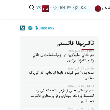
الداۋ
KZ
QZ
РУ
EN
中文
ق ز
ЎЗ
تاقىرىپقا قاتىستى
14:52, 07 تامىز 2026
قۇرىلتاي سايلاۋى: ءوز ۋچاسكەڭىزدى قالاي
وڭاي تابۋعا بولادى
14:39, 07 تامىز 2026
سەمەيدە ءبىر كۇندە قايدا ايالداپ، نە كورۋگە
بولادى
14:23, 07 تامىز 2026
ەلىمىزدەگى بەس ۋنيۆەرسيتەت العاش رەت
الەمنىڭ ۇزدىك جوعارى وقۋ ورىندارى قاتارىنا
قوسىلدى