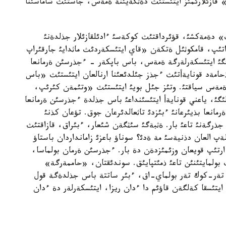
 قازئلارئمئز ايتئستئث دةثگةيئنة ةمةس، جاستئث شاماسئنا
دةمةكشئ، قؤئرداقتئث كوكةسئ ءادئلقازئلار جذلدةنئ
اتئپ، قامكوثئل ةتكةن «قاي ايتئسكةردئث ماثدايئ جارقئراپ
ئ ايتئسكةرلةرگة ةمةس، باس باپكةر - ءجذرسئن ةرمانعا
ذحامةد قونايةأتئث ءجذز جئلدئعئنا ارنالعان ايتئستئث «باس
مةس سياقتئ. وتئز جئل بويئ ايتئستئث «وتئمةن كئرئپ،
، ياعني قونايةأ ايتئسئنداعئ باس جذلدة ءجذرسئن ةرمانعا
مانعا بذيئرعانئ ءبئزدئ تاثعالدئرعان جوق. تؤعان كذنئ
جذرگةنئ تاعئ بار. ةثبةگئ سئثگةن شئعار، ءبئراق، قازاقتئث
 العان دذنيةسئ مة ةدئ؟ سوناؤ باعزئ زامانداردان باستاؤ
ا ارتئپ قويعان وزئمئزدةن دة بار. ءجذرسئن ةرمان بولماسا،
 بولمايتئنئن تاعئ ذمئتپايئق. سوندئقتان، «حاممةرگة»
 تةر-كوك تةر بولماي-اق، ءبئر ساتتة باس جذلدةگة قول
يتئسقا كةلگةن قاؤئم دا ءدان ريزا، ايتئسكةرلةر دة ءدان