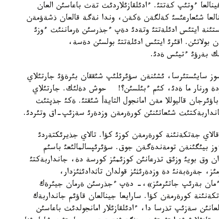
فينالعا ءوتئپ كةتتئ. ءادئلقازئلاردئث تةث باعاسئن العان
نالعا شئعارعئسئ كةلگةن ةكةن، وندا نةگة قالعان ذشةؤمةن
. ونئث ذستئنة ايتئس ادئلةتتئ وتةدئ دةپ ءجذرسئن ةرماننئث ءوزئ
ن بولاتئن. اقئرئ ايتئس ادئلةتتئ بولسئن دةسة،
ئك بةرؤئ ءتيئس ةدئ.
وز سايئستئرسا، ئشئنةن سؤئرئلئپ شئققان بئرةؤئ جارتئلاي
كةزدة ورنار ما ةدئ، كئم ءبئلسئن؟! حوش دةلئك. جارتئلاي
باؤئرجان قاليوللا مةن امانجول التايةأ شئقتئ. ةكئ جذپتئث
جانداربةكتئث شئعاتئنئن كورةرمةن وزدةرئ سةزئپ-اق وتئردئ.
قالاي جةتكةنئنة كورةرمةن كوزئ كؤا. تالاي جذيرئكتةردئ
ز بيئگئنةن تومةندةگةن جوق. سؤئرئپسالمالئعئ باسئم
 وق بويئ وزئق تذرعانئن كوزئمئز كورسة دة، جانداربةكتئ
ز، جةرةبةنئ دة وزدةرئثئز قولدان تاثدادئثئزدار،
ك ءمان بةرئپ جاتئرمئز»،- دةپ ءجذرسئن ةرمان جيئرةك
كةنئنة كورةرمةن كؤا. سارايعا جينالعان قاؤئم جانداربةك
لعانئن سةزئپ تذرسا دا، ءادئلقازئلار امانجولدئث باعاسئن