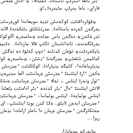
ءبئر بالعا اسئرئپ تاستادئ. دةمةك، «ءادئل ةمةس»
قاراي، باعا بةرئپ جئبةردئ-اؤ.
«قؤئرداقتئث كوكةسئن تذية سويعاندا كورةرسئث» 
بةرگةن كةزدة باستالدئ. جذرتشئلئق بئتكةندئ الاثد
تذر ةكةن» دةگةن باس جذلدة «حاممةر» اأتوكولئگ
بةرئلگةندة، تاثدانئستان تالئپ قالا جازدادئ. دئنم
باپكةردئث» تؤعان كذنئنة ءدوپ كةلؤئ دة تةگئن ة
كذلئمةن شئعئپ» جذرگةنئ ءذشئن، «حاممةر» كولئگئ
بذيئرماعاندا، كئمگة بذيئرادئ. كولئكتئث ءجذرسئن ةر
ةكةن ءارئ ايتئستئ ءجذرسئن ةرماننئث العا سذيرةپ 
ءتول ونةرئ ايتئس - تةك ءجذرسئن ةرماننئث ةنشئلةپ
الاتئن ايتئستئ ءدال ءبئر كذندة ءبئر ادامنئث يئعئن
ايتئس بولمايدئ. ايتئس بولماسا، ءجذرسئن ةرماننئث
ءجذرسئن ابدةن لايئق. ةكئ كذن بويئ ايتئسئپ، اق
جةتكئزگةن ءجذرسئن ةرمان دا ناعئز ازامات! بذعان ا
ريزا...
جانةركة جذمانازار