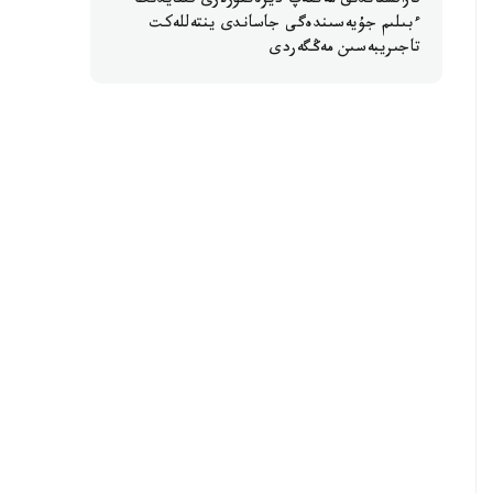
قازاقستاندىق مەكتەپ ديرەكتورلارى قىتايدىڭ
ءبىلىم جۇيەسىندەگى جاساندى ينتەللەكت
تاجىريبەسىن مەڭگەردى