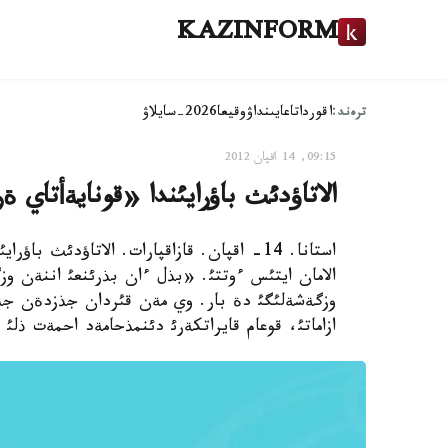
KAZINFORM
ترەند:
اقوردا
تاعايىنداۋ
وقيعا
2026-سايلاۋ
09:15, 14 اقپان 2012
الاتاؤدئث باؤرايئندا «قونايةأتاي ةر
استانا. 14- اقپان. قازاقپارات. الاتاؤدئث 
الامان ايتئس ءوتتئ. «بذل ءان بذرئنعئ اننةن و
وزگةشةلئگئ دة بار. وي مةن قئردان جذزدةن جذير
ازاماتئ، قوعام قايراتكةرئ دئنمذحامةد احمةت ذلئ قونايةأتئث 100 جئ