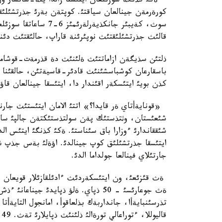
ةكئ كذنگة سوزئلعان ايتئستا زالدا ينة-شانشار ور
كورةرمةن جينالعان سياقتئ. كوپتةن بةرئ جذرتشئلئقت
سوث، كةيبئر جانكذيةرل
قالئث جذرتشئلئقتئث نوپئرئنة قاراپ، حالئقتئث دئنم
ذلتئن سذيگةن ازاماتتئث ةلئنئث دة قذرمةت-قوشامةت
باسقارعان كوشباسشئنئث قادئر-قاسيةتئن، حالقئنا 
كذن بويئ ايتئسكةر اقئندار دا، ايتئسقا جينالعان قاؤ
«قونايةأتاي ةر قايدا؟» اتتئ الامان ايتئستئث جارن
شئعئستان، وثتذستئك پةن سولتذستئكتةن جالپئ سان
شئققاندارئ ءوزارا باق سئناستئ. ةكئ كذنگئ ايتئس الد
ايتئسقا جذرتشئلئق كوپ جينالدئ. اؤةلئ بةس جذپ شئ
جارتئلاي فينالعا جولداما الدئ.
ةث قئزئعئ، ون ايتئسكةردئث ءادئلقازئلار قويعان با
ةث جوعارئسئ - 50 ذپاي. ةلؤ ذپايدئ جين
ق