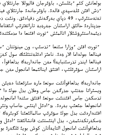
بولعانئن كئم ءبئلسئن، باؤئرجان قاليوللا جارتئلاي 
ءذش اقئن ئلةسپةي قالدئ. باؤئرجاندئ جارتئلاي في
تةثةستئرئپ، 49 ذپاي بةرگةنئن ذقپادئق
جذپتاردئ حالئق اراسئنان جةرةبة تاراتقئزئپ انئقتاعا
ذيئمداستئرؤشئلار اتالمئش ءتورت اقئنعا دا مذمكئند
ءتورت اقئن ءوزارا سئنعا ءتذسئپ، ون مينؤتتان ءس
فينالعا جولداما الار ةدئ. ناعئز ادئلةتتئلئك سول 
فينالعا اينذر تذرسئنبايةأا مةن جانداربةك بذلعاقوأ، 
اراسئنان سؤئرئلئپ، اقتئق اينالئمعا امانجول مةن 
جانداربةك بذلعاقوأتئث سوثعئ مارة سئزئعئنا دةيئن 
ويسئراتا جةثئپ جذرگةن جاس وعلان بذل جولئ دا ءو
تذسكةن جاس اقئننئث سوثعئ اقتئق سئندا امانجولدان
امانجولعا جئعئپ بةردئ. «ءادئل ايتئس جاساپ وتئرمئ
اقئنداردئث بذل جولئ سؤئرئپ سالمالئعئنا كوبئرة
ةسكةرتكةنئمةن، بذل ايتئستئث قانشالئقتئ ءادئل وت
بذلعاقوأتئث امانجول التايةأتان كوش بويئ ئلگةرئ بو