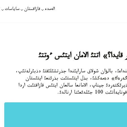
الەمدە
قازاقستان
ساياسات
ت
 قايدا؟» اتتئ الامان ايتئس ءوتتئ
باؤرايئنداعئ، بالؤان شولاق سارايئندا جذرتشئلئقتئ دذبئرلةتئپ،
زگةرةك» دةمةكشئ، بذل ايتئستئث بذرئنعئ ايتئستان
ئكتةردئ جيناپ، الامانعا سالعان ايتئس قازاقتئث اردا
لدئعئنا ارنالدئ.