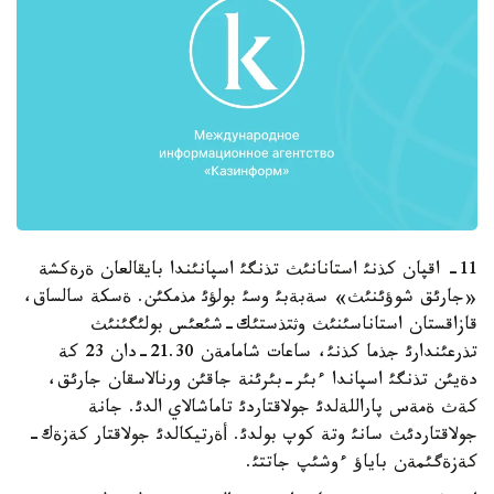
11- اقپان كذنئ استانانئث تذنگئ اسپانئندا بايقالعان ةرةكشة
«جارئق شوؤئنئث» سةبةبئ وسئ بولؤئ مذمكئن. ةسكة سالساق،
قازاقستان استاناسئنئث وثتذستئك-شئعئس بولئگئنئث
تذرعئندارئ جذما كذنئ، ساعات شامامةن 21.30-دان 23 كة
دةيئن تذنگئ اسپاندا ءبئر-بئرئنة جاقئن ورنالاسقان جارئق،
كةث ةمةس پاراللةلدئ جولاقتاردئ تاماشالاي الدئ. جانة
جولاقتاردئث سانئ وتة كوپ بولدئ. أةرتيكالدئ جولاقتار كةزةك-
كةزةگئمةن باياؤ ءوشئپ جاتتئ.