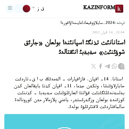
KAZINFORM
ق ز
ترەند:
2026-سايلاۋ
وقيعا
تاعايىنداۋ
اقوردا
12:04, 14 اقپان 2012
استانانئث تذنگئ اسپانئندا بولعان «جارئق
شوؤئنئث» سةبةبئ انئقتالدئ
استانا. 14- اقپان. قازاقپارات - الةمدئك ب ا ق-تاردئث
حابارلاؤئنشا، وتكةن جذما، 11- اقپان كذنئ بايقالعان كذن
بةلسةندئلئگئنئث قؤاتتئ اثعارئلؤئنئث سةبةبئ - كذننئث
كوزئندة بولعان وزگةرئستةر، ياعني پلازمالار مةن كورونالدئ
سالماقتاردئث لاقتئرئلؤئ بولدئ.