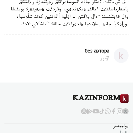
ا ق ش-تئث تةثئز جانة اتموسفةرالئق زةرتتةؤلةر ذلتتئق
باسقارماسئنئث ءمالئم ةتكةندةي، ولاردئث ةسةپتةرئ بويئنشا
بذل قذبئلئستئ ءدال بذگئن - اؤلية أالةنتين كذنئ شأةسيا،
نورأةگيا جانة يسلانديا ةلدةرئنئث حالقئ تاماشالاي الادئ.
без автора
اۆتور
KAZINFORM
بوليمدەر