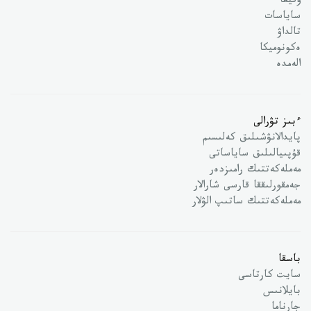
وقيعا
ساياسات
تالداۋ
ەكونوميكا
الەمدە
ءبىز تۋرالى
پايدالانۋشىلىق كەلىسىم
قۇپىيالىلىق ساياساتى
مەملەكەتتىك رامىزدەر
جەمقورلىققا قارسى شارالار
مەملەكەتتىك ساتىپ الۋلار
باسقا
سايت كارتاسى
بايلانىس
جارناما