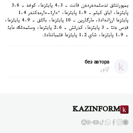
يمپورتتئق تذسئمدةردةن قانت - 4،3 پايئزعا، كوفة - 3،6
پايئزعا، اياق كيئم - 1،9 پايئزعا، ءدارئ-دارمةكتةر 1،4
پايئزعا ارزاندادئ، مارگارين - 10 پايئزعا، بالئق - 4،9 پايئزعا،
قذس ةتئ - 3 پايئزعا، كذرئش - 2،6 پايئزعا، وسئمدئك مايئ
- 1،9 پايئزعا، شاي 1،2 پايئزعا قئمباتتادئ.
без автора
اۆتور
KAZINFORM