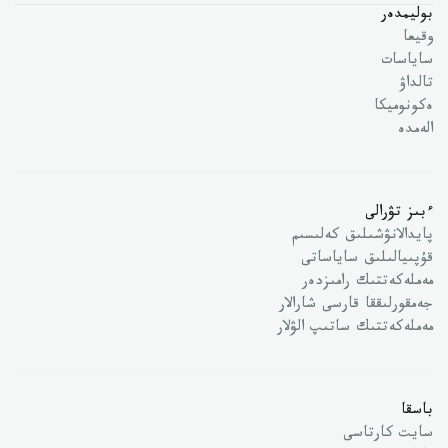
بوليمدەر
وقيعا
ساياسات
تالداۋ
ەكونوميكا
الەمدە
ءبىز تۋرالى
پايدالانۋشىلىق كەلىسىم
قۇپىيالىلىق ساياساتى
مەملەكەتتىك رامىزدەر
جەمقورلىققا قارسى شارالار
مەملەكەتتىك ساتىپ الۋلار
باسقا
سايت كارتاسى