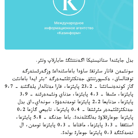
بذل جايئندا ستاتيستيكا اگةنتتئگئ حابارلاپ وتئر.
سونئمةن قاتار سئرتقئ ساؤدا باعاسئنداعئ وزگةرئستةرگة
توقتالساق، ةكسپورتتئق جةتكئزئلئمدةرگة ءبئر ايدا باعانئث
گاز كوندةنساتئنا - 23،2 پايئزعا، قارا مةتالدار يلةگئنة - 9،7
پايئزعا، مئسقا - 4،3 پايئزعا، مذناي ونئمدةرئنة - 3،9
پايئزعا، مذنايعا 2،2 پايئزعا تومةندةؤئ، سونداي-اق بذل
جةتكئزئلئمدةر مئرئشقا - 0،4 پايئزعا، تابيعي گازعا 0،2
پايئزعا جوعارئلاؤئ بةلگئلةندئ. باعا جذنگة - 5،8 پايئزعا،
استئققا - 3،3 پايئزعا، ماقتاعا - 0،3 پايئزعا تومةن، ال
تةمةكئگة 0،3 پايئزعا جوعارئ بولدئ.