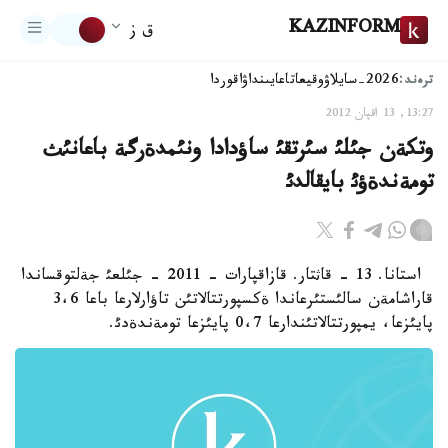
KAZINFORM
ق ز
ترەند:
2026-سايلاۋ
وقيعا
تاعايىنداۋ
اقوردا
13:27, 13 اقپان 2012
وتكةن جئلئ سئرتقئ ساؤدادا ونئمدةرگة باعانئث
تومةندةؤئ بايقالدئ
استانا. 13 - قاثتار. قازاقپارات - 2011 - جئلعئ جةلتوقساندا
قاراشامةن سالئستئرعاندا ةكسپورتتالاتئن تاؤارلارعا باعا 3،6
پايئزعا، يمپورتتالاتئندارعا 0،7 پايئزعا تومةندةدئ.