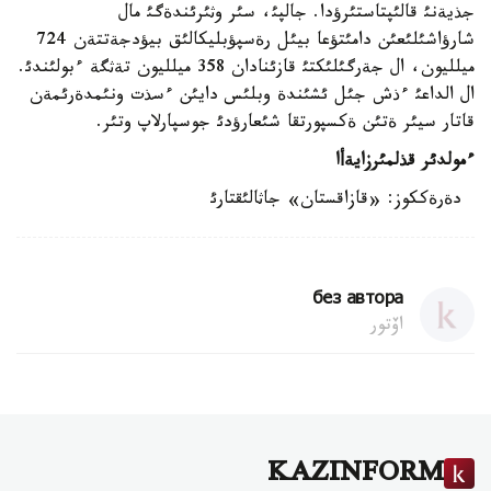
جذيةنئ قالئپتاستئرؤدا. جالپئ، سئر وثئرئندةگئ مال
شارؤاشئلئعئن دامئتؤعا بيئل رةسپؤبليكالئق بيؤدجةتتةن 724
ميلليون، ال جةرگئلئكتئ قازئنادان 358 ميلليون تةثگة ءبولئندئ.
ال الداعئ ءذش جئل ئشئندة وبلئس دايئن ءسذت ونئمدةرئمةن
قاتار سيئر ةتئن ةكسپورتقا شئعارؤدئ جوسپارلاپ وتئر.
ءمولدئر قذلمئرزايةأا
دةرةككوز: «قازاقستان» جاثالئقتارئ
без автора
اۆتور
KAZINFORM