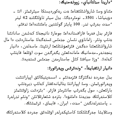
ءدارينا سذلتانباي، زووتةحنيك:
مئناؤ وسئ شارؤاشئلئقتاعئ ةث رةكورديستكا سيئرئمئز. اتئ -
دؤينياشا، 3501- نومئردةگئ. بذل سيئر تاؤلئگئنة 42 ليتر
ءسذت بةرئپ تذر. 100 پايئز گولشتين باعئتئنداعئ تذقئم.
قازئر بذل فةرما قازاقستانداعئ جوعارئ ناتيجةلئ كةشةن ساناتئنا
ةنئپ وتئر. زاماناؤي نئسان جذمئس ئستةگةلئ جاستاردئث دا مال
شارؤاشئلئعئنا دةگةن قئزئعؤشئلئعئ ارتئپتئ. ماسةلةن، دانيار
ينجةنةر-مةحانيك ماماندئعئن يگةرگةن سوث اؤئلعا قايتئپ
كةلدئ. ءوزئ سياقتئ كئل جاستارمةن جذمئس ئستةيدئ.
دانيار ارتئقبايةأ، ءوندئرئس وپةراتورئ:
بذل جةردة نةگئزگئ قئزمةتئم - اسسةپتيكالئق اپپاراتتئث
وپةراتورئمئن. وسئ اپپاراتتئ يتالياندئقتار كةلئپ ذيرةتئپ
بارلئعئن، سول يگةرئپ جاتئرمئز قازئر. ءبئزدئث زاؤئتئمئز
كلاستةرلئك جذيةنئ دامئتؤدا. بئزدة شئعارئلاتئن ءونئم تذرلةرئ
- پاستةرلةنگةن ءسذت، ايران، قايماق، ئرئمشئك.
وسئلايشا جةرگئلئكتئ كاسئپكةرلةر اؤئلدئق جةردة كلاستةرلئك