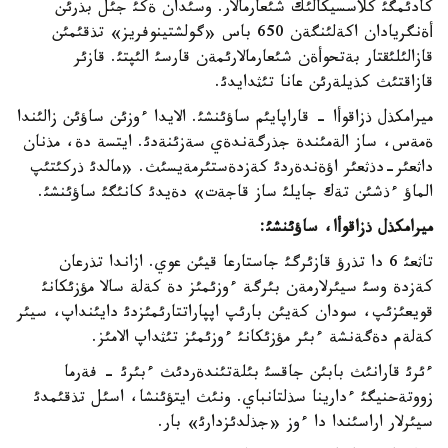
كادئمگئ كلاسسيكالئك شئعارمالار. وسئدان ةكئ جئل بذرئن
أةنگريادان اكةلئنگةن 650 باس «گولشتينوفريز» تذقئمئن
قازالئلئقتار بةتحوأةن شئعارمالارئمةن قارسئ الئپتئ. قازئر
قازاقتئث كذيلةرئن عانا تئثدايدئ.
ميرامكذل ذزاقوأا - قاراپايئم ساؤئنشئ. الايدا ءوزئن ساؤئن زالئندا
ةمةس، ساز الةمئندة جذرگةندةي سةزئنةدئ. ايتسة دة، مذنان
داثعئر-دذثعئر اؤةندةردئ كةزدةستئرمةيسئث. «مالدئ ذركئتئپ
الماؤ ءذشئن تةك جايلئ ساز قاجةت» دةيدئ كانئگئ ساؤئنشئ.
ميرامكذل ذزاقوأا، ساؤئنشئ:
تاثعئ 6 دا تذرؤ قازئرگئ جاستارعا قيئن عوي. ازاندا تذرعان
كةزدة وسئ سيئرلارمةن بئرگة ءوزئمئز دة كةلة سالا مؤزئكانئ
قويعئزئپ، سودان كةيئن بارئپ اپپاراتتارئمئزدئ دايئنداپ، سيئر
كةلةم دةگةنشة ءبئر مؤزئكانئ ءوزئمئز تئثداپ الامئز.
ءئرئ قارانئث بابئن جاقسئ بئلةتئندةردئث ءبئرئ - فةرما
زووتةحنيگئ ءدارينا سذلتانباي. ونئث ايتؤئنشا، اسئل تذقئمدئ
سيئرلار اراسئندا دا ءوز «جذلدئزدارئ» بار.