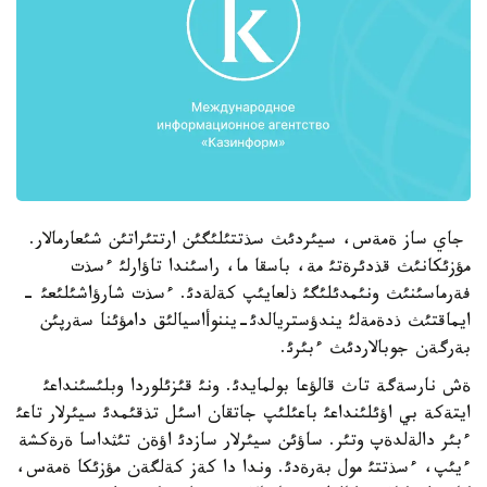
جاي ساز ةمةس، سيئردئث سذتتئلئگئن ارتتئراتئن شئعارمالار.
مؤزئكانئث قذدئرةتئ مة، باسقا ما، راسئندا تاؤارلئ ءسذت
فةرماسئنئث ونئمدئلئگئ ذلعايئپ كةلةدئ. ءسذت شارؤاشئلئعئ -
ايماقتئث ذدةمةلئ يندؤستريالدئ-يننوأاسيالئق دامؤئنا سةرپئن
بةرگةن جوبالاردئث ءبئرئ.
ةش نارسةگة تاث قالؤعا بولمايدئ. ونئ قئزئلوردا وبلئسئنداعئ
ايتةكة بي اؤئلئنداعئ باعئلئپ جاتقان اسئل تذقئمدئ سيئرلار تاعئ
ءبئر دالةلدةپ وتئر. ساؤئن سيئرلار سازدئ اؤةن تئثداسا ةرةكشة
ءيئپ، ءسذتتئ مول بةرةدئ. وندا دا كةز كةلگةن مؤزئكا ةمةس،