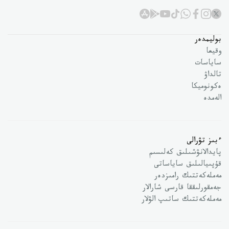
بوليمدەر
وقيعا
ساياسات
تالداۋ
ەكونوميكا
الەمدە
ءبىز تۋرالى
پايدالانۋشىلىق كەلىسىم
قۇپىيالىلىق ساياساتى
مەملەكەتتىك رامىزدەر
جەمقورلىققا قارسى شارالار
مەملەكەتتىك ساتىپ الۋلار