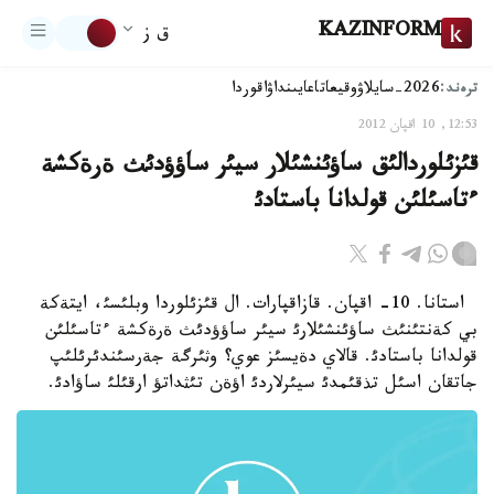
KAZINFORM
ق ز
ترەند:
2026-سايلاۋ
وقيعا
تاعايىنداۋ
اقوردا
12:53, 10 اقپان 2012
قئزئلوردالئق ساؤئنشئلار سيئر ساؤؤدئث ةرةكشة
ءتاسئلئن قولدانا باستادئ
استانا. 10- اقپان. قازاقپارات. ال قئزئلوردا وبلئسئ، ايتةكة
بي كةنتئنئث ساؤئنشئلارئ سيئر ساؤؤدئث ةرةكشة ءتاسئلئن
قولدانا باستادئ. قالاي دةيسئز عوي؟ وثئرگة جةرسئندئرئلئپ
جاتقان اسئل تذقئمدئ سيئرلاردئ اؤةن تئثداتؤ ارقئلئ ساؤادئ.