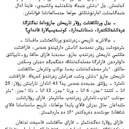
كةلةمئن. ةل ءذشئن ةثبةك ةتكةنئمة وكئنبةي، قايتا ادال
ةثبةگئمنئث اعارتؤشئلئق جولعا جذمسالعانئنا قؤانامئن.
- بذل ورتالئقتئث رؤلار تاريحئن جازؤداعئ نةگئزگئ
ةرةكشةلئكتةرئ، ذستانئمدارئ، كونسةپسيالارئ قانداي؟
- «الاش» تاريحي-زةرتتةؤ ورتالئعئنئث ماقساتئ -
بئرةؤدئث رؤئن نةمةسة اتاسئن دارئپتةؤ ةمةس، قازاقتئث
عئلئمي تاريحئن زةرتتةپ جازؤ. سةبةبئ قازاق حالقئ رؤ-تايپالئق
داؤئردةن قازئرگئ مةملةكةتتئك دةثگةيگة دةيئن وسكةن
حالئق. ءبئر مةملةكةتتئث يةسئ بولئپ وتئرعان حالئقتئث
تاريحئن جازؤ ءذشئن ونئث قذرامئن زةرتتةؤ كةرةك. قازاقتئث
تامئرئ - رؤلئق جذيةدة ةمةس پة؟ 43 اتادان تارايتئن رؤلار: 25
اتا - كئشئ ءجذز، 6 اتا - ورتا ءجذز، 12 اتا - ذلئ ءجذز. ءبئز
سونئث ءتذپ-تامئرئن زةرتتةپ جاتئرمئز. قازاق رؤلارئنئث
مئثداعان جئل بذرئن قالاي پايدا بولعانئ، تاريح ساحناسئنا قالاي
شئققانئ جونئندة دةرةكتةر ءالئ دة ماردئمسئز.
قازاق رؤلارئ دةگةنئمئز - قازاق حالقئنئث قاسيةت تذتقان