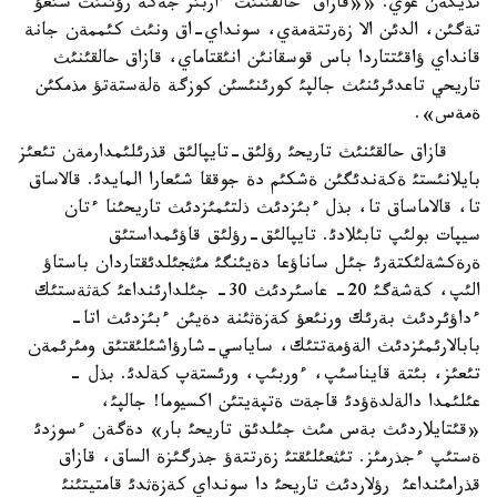
تذيگةن عوي: ««قازاق حالقئنئث ءاربئر جةكة رؤئنئث شئعؤ
تةگئن، الدئن الا زةرتتةمةي، سونداي-اق ونئث كئممةن جانة
قانداي ؤاقئتتاردا باس قوسقانئن انئقتاماي، قازاق حالقئنئث
تاريحي تاعدئرئنئث جالپئ كورئنئسئن كوزگة ةلةستةتؤ مذمكئن
ةمةس».
قازاق حالقئنئث تاريحئ رؤلئق-تايپالئق قذرئلئمدارمةن تئعئز
بايلانئستئ ةكةندئگئن ةشكئم دة جوققا شئعارا المايدئ. قالاساق
تا، قالاماساق تا، بذل ءبئزدئث ذلتئمئزدئث تاريحئنا ءتان
سيپات بولئپ تابئلادئ. تايپالئق-رؤلئق قاؤئمداستئق
ةرةكشةلئكتةرئ جئل ساناؤعا دةيئنگئ مئثجئلدئقتاردان باستاؤ
الئپ، كةشةگئ 20- عاسئردئث 30- جئلدارئنداعئ كةثةستئك
ءداؤئردئث بةرئك ورنئعؤ كةزةثئنة دةيئن ءبئزدئث اتا-
بابالارئمئزدئث الةؤمةتتئك، ساياسي-شارؤاشئلئقتئق ومئرئمةن
تئعئز، بئتة قايناسئپ، ءوربئپ، ورئستةپ كةلدئ. بذل -
عئلئمدا دالةلدةؤدئ قاجةت ةتپةيتئن اكسيوما! جالپئ،
«قئتايلاردئث بةس مئث جئلدئق تاريحئ بار» دةگةن ءسوزدئ
ةستئپ ءجذرمئز. تئثعئلئقتئ زةرتتةؤ جذرگئزة الساق، قازاق
قذرامئنداعئ رؤلاردئث تاريحئ دا سونداي كةزةثدئ قامتيتئنئ