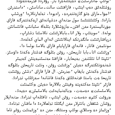
ءبولئپ جاتئرسئث» دةيتئندةرئ بار. رؤلاردئ قذرمةتتةؤدئ
رؤشئلدئق دةپ ايتئپ، قازاقتئث سالت-ساناسئن، ءداستذرئن
ءاجؤا-مازاق ةتؤ گازةتتةردة، راديودا، تةلةارنالاردا ءورشئپ
بارادئ. وكئنئشتئسئ سول مذنداي دذشپاندئق ارةكةتتةرگة قازاق
جؤرناليستةرئ مةن اقئن-جازؤشئلارئ بئلةك سئبانئپ قاتئساتئن
بولدئ. ءسويتئپ، ولار اتا-بابالارئنئث نالاسئنا ذشئراپ،
ذرپاقتارئنئث ماثگذرتكة اينالاتئنئن اثداي الماي كةلةدئ.
سونئمةن قاتار، قانداي قاراپايئم قازاق بالاسئ بولسا دا،
ءوزئنئث اتا-بابا تاريحئن، رؤئن بئلؤگة قذشتار ةكةنئ داؤسئز.
ءتئپتئ انا تئلئنةن بةيحابار، قازاقتئ مةنسئنبةيتئن كةيبئر
شةنةؤنئكتةرگة دةيئن ءوزئنئث رؤئن، ونئث تاريحئن بئلؤگة
قذشتار ةكةنئن بايقاپ ءجذرمئن. ال قارا قازاق ءذشئن رؤئنئث
تاريحئ ةث باستئ قذندئلئق ةكةنئ قاشاندا سةزئلئپ تذرادئ.
قازئر ءتئپتئ مةكتةپتة وقيتئن بالالارعا دةيئن «كئمنئث
بالاسئسئث» دةسةث، «بالةنبايدئث بالاسئمئن» دةيدئ،
«رؤئث كئم» دةسةث، رؤئن ايتئپ، تاقئلداپ تذرادئ. مذندايلار
رؤئنان شئققان باتئرلار مةن ايگئلئ تذلعالاردئ دا ماقتان تذتادئ.
ءوزئمئز دة وسئلاي بولئپ وستئك. مةن دة ءوزئمنئث رؤئم تاما