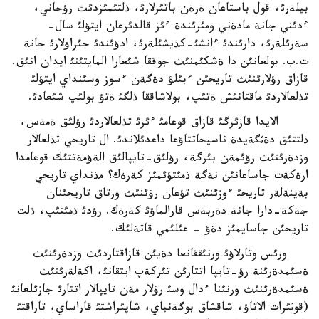
بيلةرئ، قول باستاعان ةرةن باتئرلارئ، ذلتئمئزدئث رؤحاني،
ءدئني جانة مادةني ومئرئندة ءئز قالدئرعان ايتؤلئ سال-
سةرئلةرئ، دارئندئ ءانشئ-كذيشئلةرئ، ادؤئندئ جئراؤلارئ جانة
ت.ب. بولعانئن دا ةشكئمنئث جوققا شئعارا المايتئنئ ايدان انئق.
قازاق رؤلارئنئث تاريحئن ءبئلؤ دةگةن ءسوز وسئنداي ايتؤلئ
تذلعالاردئ ماقتانئش ةتئپ، بولاشاققا ذلگئ ةتؤ بولئپ شئعادئ.
الايدا قازئرگئ قازاق قوعامئ ءئرئ تذلعالاردئ رؤلئق ةمةس،
ذلتتئق دةثگةيدة ناسيحاتتاؤعا داعدئلاندئ. ال تاريحي تذلعالار
وزدةرئنئث رؤئمةن بئرگة، رؤلئق-تايپالئق الةؤمةتتئك قوعامدا
ارةكةت جاساعانئن نةگة ذمئتؤئمئز كةرةك؟ مذنداي تاريحي
بةينةلةر تاريحئ ءوزئنئث تؤعان رؤئنئث ورتاق تاريحئنان
جةكة-دارا جانة دةربةس قارالماؤئ كةرةك. رؤدئ ذمئتئپ، ذلت
تاريحئن جاسايمئز دةؤ - عئلئمي قاتةلئك.
ورئس وتارلاؤئ ورنئققانعا دةيئن قازاقتاردئث وزدةرئنئث
ةسئمدةرئنة رؤ-تايپا اتتارئن تئركةپ ايتقانئ، اكةلةرئنئث
ةسئمدةرئنئث ورنئنا ءدال وسئ رؤلار مةن تايپالار اتتارئ جازئلعانئ
(قوثئرات الاتاؤ، شاقشاق بوگةنباي، شاپئراشتئ قاراساي، تاراقتئ