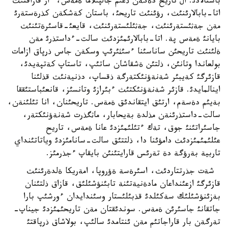
باستالادئ. ال تاريح دةگةن ذعئم جالپئلاما ةمةس، ءار قازاقتئث
اتا-بابالارئنئث، رؤئنئث تاريحئ، باستان كةشكةن كذرةستةرئ
مةن جةثئستةرئنئث، جةثئلئستةرئنئث، قايعئ-قاسئرةتئنئث
بايانئ ةمةس پة. اتا-بابالارئمئزدئث سالت-ءداستذرئ مةن
ةلئنئث تاريحئن ساناسئنا ءسئثئرئپ وسكةن جاس ذرپاق ازامات
بولعاندا وتانئن، ذلتئن ةشقاشان ساتئپ، تاستاپ كةتپةيدئ،
قازئرگئ كةيبئر شةنةؤنئكتةرگة ذقساپ، دذنيةنئث قذلئنا
اينالمايدئ. قازئر شةنةؤنئكتئث ءبئرازئ وتانسئز، قانعئباستئققا
بةيئم دةسةم، ارتئق ايتقاندئق ةمةس. تاريحئنان، انا تئلئنةن،
سالت-داستذرئنةن مذلدة بةيحابار، ماثگذرت شةنةؤنئكتةر،
جاسئراتئنئ جوق، تةك ءتئلئمئزدئ عانا ةمةس، تاريح
عئلئمئمئزدئث دامؤئنا دا، ذلتتئق سالت-سانامئزدئ وياتاتئنداي
تاربية بةرؤگة دة تةرئس قارايتئنئن بايقاپ ءجذرمئز.
شةت جذرتتاردئث، اسئرةسة ةؤروپا، امةريكا ةلدةرئنئث
قازئرگئ ازعئنداعان مادةنيةتئنة تابئنؤشئلئق، قازاق ذلتئنان
بةزئنؤشئلئك سةكئلدئ قذبئلئستار وسئندايدان ءورشئپ بارا
جاتقانئ جاسئرئن ةمةس. سوندئقتان مةن تاريحئمئزدئ جيناپ-
تةرگةن بار قاراجاتئم مةن ئنتامدئ سالئپ، بولاشاق ذرپاقتئ