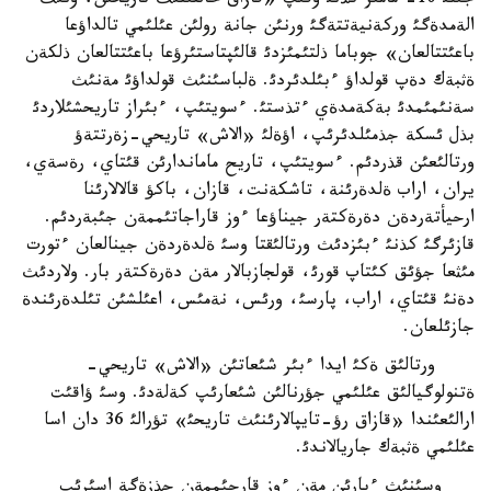
جئلئ 10- مامئر كذنئ وقئپ «قازاق حالقئنئث تاريحئن، ونئث
الةمدةگئ وركةنيةتتةگئ ورنئن جانة رولئن عئلئمي تالداؤعا
باعئتتالعان» جوباما ذلتئمئزدئ قالئپتاستئرؤعا باعئتتالعان ذلكةن
ةثبةك دةپ قولداؤ ءبئلدئردئ. ةلباسئنئث قولداؤئ مةنئث
سةنئمئمدئ بةكةمدةي ءتذستئ. ءسويتئپ، ءبئراز تاريحشئلاردئ
بذل ئسكة جذمئلدئرئپ، اؤةلئ «الاش» تاريحي-زةرتتةؤ
ورتالئعئن قذردئم. ءسويتئپ، تاريح ماماندارئن قئتاي، رةسةي،
يران، اراب ةلدةرئنة، تاشكةنت، قازان، باكؤ قالالارئنا
ارحيأتةردةن دةرةكتةر جيناؤعا ءوز قاراجاتئممةن جئبةردئم.
قازئرگئ كذنئ ءبئزدئث ورتالئقتا وسئ ةلدةردةن جينالعان ءتورت
مئثعا جؤئق كئتاپ قورئ، قولجازبالار مةن دةرةكتةر بار. ولاردئث
دةنئ قئتاي، اراب، پارسئ، ورئس، نةمئس، اعئلشئن تئلدةرئندة
جازئلعان.
ورتالئق ةكئ ايدا ءبئر شئعاتئن «الاش» تاريحي-
ةتنولوگيالئق عئلئمي جؤرنالئن شئعارئپ كةلةدئ. وسئ ؤاقئت
ارالئعئندا «قازاق رؤ-تايپالارئنئث تاريحئ» تؤرالئ 36 دان اسا
عئلئمي ةثبةك جاريالاندئ.
وسئنئث ءبارئن مةن ءوز قارجئممةن جذزةگة اسئرئپ