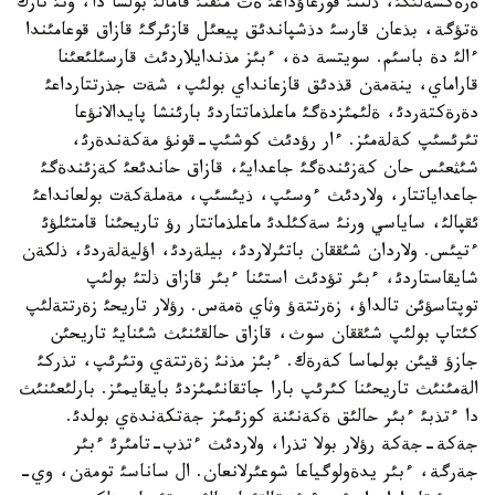
ةرةكشةلئگئ، ذلتتئ قورعاؤداعئ ةث مئقتئ قامالئ بولسا دا، ونئ تارك
ةتؤگة، بذعان قارسئ دذشپاندئق پيعئل قازئرگئ قازاق قوعامئندا
ءالئ دة باسئم. سويتسة دة، ءبئز مذندايلاردئث قارسئلئعئنا
قاراماي، ينةمةن قذدئق قازعانداي بولئپ، شةت جذرتتارداعئ
دةرةكتةردئ، ةلئمئزدةگئ ماعلذماتتاردئ بارئنشا پايدالانؤعا
تئرئسئپ كةلةمئز. ءار رؤدئث كوشئپ-قونؤ مةكةندةرئ،
شئثعئس حان كةزئندةگئ جاعدايئ، قازاق حاندئعئ كةزئندةگئ
جاعداياتتار، ولاردئث ءوسئپ، ذيئسئپ، مةملةكةت بولعانداعئ
ئقپالئ، ساياسي ورنئ سةكئلدئ ماعلذماتتار رؤ تاريحئنا قامتئلؤئ
ءتيئس. ولاردان شئققان باتئرلاردئ، بيلةردئ، اؤليةلةردئ، ذلكةن
شايقاستاردئ، ءبئر تؤدئث استئنا ءبئر قازاق ذلتئ بولئپ
توپتاسؤئن تالداؤ، زةرتتةؤ وثاي ةمةس. رؤلار تاريحئ زةرتتةلئپ
كئتاپ بولئپ شئققان سوث، قازاق حالقئنئث شئنايئ تاريحئن
جازؤ قيئن بولماسا كةرةك. ءبئز مذنئ زةرتتةي وتئرئپ، تذركئ
الةمئنئث تاريحئنا كئرئپ بارا جاتقانئمئزدئ بايقايمئز. بارلئعئنئث
دا ءتذبئ ءبئر حالئق ةكةنئنة كوزئمئز جةتكةندةي بولدئ.
جةكة-جةكة رؤلار بولا تذرا، ولاردئث ءتذپ-تامئرئ ءبئر
جةرگة، ءبئر يدةولوگياعا شوعئرلانعان. ال ساناسئ تومةن، وي-