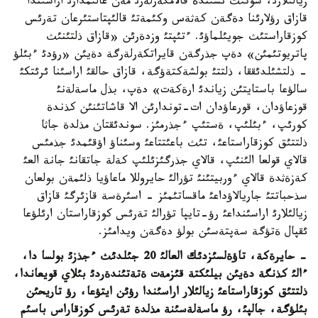
زيالئلارئ، سونئث ئشئندة قالامگةرلةرئ مةن عالئمدارئ اراسئندا
قازاق رؤلارئنا دةگةن كةثةس وكئمةتئ قالئپتاستئرعان تةرئس
كوزقاراستئث جويئلماؤئ. ءتئپتئ وزدةرئن «قازاق ذلتئنئث
پاتريوتئمئن» دةپ جذرگةن قايراتكةرلةرگة دةيئن «رؤدئ ءبئلؤ
- ذلتشئلدئققا، ذلتتئ بولشةكتةؤگة، قازاق حالقئ اراسئنا ئرئتكئ
سالؤعا باستايتئن زياندئ ارةكةت» دةپ، بذل ماسةلةنئ
قوزعاؤدان، قورعاؤدان ات-توندارئن الا قاشاتئنئن كذندة
كورئپ، ءبئلئپ، ةستئپ ءجذرمئز. سوندئقتان مذلدة جاثا
ذلتتئق كوزقاراستاعئ، تئث باعئتتاعئ وسئناؤ اؤقئمدئ جذمئس
قالاي قولعا الئنئپ، قالاي جذرگئزئلئپ كةلة جاتقانئ جانة العئ
كةزةثدة قالاي ءوربيتئنئ تؤرالئ حايروللا ماعاؤيا ذلئمةن بولعان
سذحباتتئ جاريالاؤداعئ ماقساتئمئز - اسئرةسة قازئرگئ قازاق
زيالئلارئ اراسئنداعئ رؤ-تايپا تؤرالئ تةرئس كوزقاراستان ارئلؤعا
ئقپال ةتؤگة سةپتةسئن بولؤ دةگةن ويدامئز.
- حايرةكة، تاؤةلسئزدئك العالئ 20 جئلدئث ءجذزئ بولسا دا،
ءالئ كذنگة دةيئن بيلئكتة قئزمةت ةتةتئندةردئ بئلاي قويعاندا،
ذلتتئق كوزقاراستاعئ زيالئلار اراسئندا رؤئن ايتؤعا، رؤ تاريحئن
بئلؤگة، جالپئ، رؤ ماسةلةسئنة مذلدة تةرئس كوزقاراس باسئم