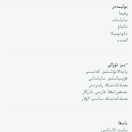
بوليمدەر
وقيعا
ساياسات
تالداۋ
ەكونوميكا
الەمدە
ءبىز تۋرالى
پايدالانۋشىلىق كەلىسىم
قۇپىيالىلىق ساياساتى
مەملەكەتتىك رامىزدەر
جەمقورلىققا قارسى شارالار
مەملەكەتتىك ساتىپ الۋلار
باسقا
سايت كارتاسى