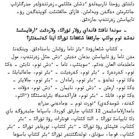
ذلتتئق رؤحتا تاربيةلةؤ ءذشئن عئلئمي-زةرتتةؤلةر جذرگئزئپ
جاتئرمئن دةگةن ويدامئن. قازاق حالقئنئث كوپتةگةن رؤ-
تايپاسئن زةرتتةپ جازدئق.
- سوندا ناقتئ قانداي رؤلار تؤرالئ، ولاردئث ءارقايسئسئ
نةشة توم بولئپ جارئققا شئققانئ تؤرالئ ايتا كةتسةثئز؟
- كئتاپ شئعارؤدئ ءبئز تاما رؤئنان باستادئق. ويتكةنئ
مةن تاما رؤ تايپاسئن بذعان دةيئن ءذش جئل زةرتتةپ، مول
ماعلذمات العان ةدئم. ءسويتئپ، تاما - ءذش توم، تابئن - ةكئ
توم، كةردةرئ - ءبئر توم، كةرةيئت - ءبئر توم، جاعالبايلئ -
ةكئ توم، تةلةؤ - ءبئر توم، رامادان - ءبئر توم، جالايئر -
ةكئ توم، ارعئن - ءذش توم، نايمان - ءذش توم، دؤلات -
ةكئ توم، قاثلئ - ءبئر توم، قاراكةسةك بئرلةستئگئ (ءالئم،
كةتة، شومةكةي) ءتورت توم - «مادةني مذرا»
باعدارلاماسئمةن 12 كئتاپ جارئق كوردئ. باسپاعا جئبةرؤگة باي
ذلئ تايپاسئ تؤرالئ - التئ كئتاپ، قوثئرات رؤئ تؤرالئ - ءبئر
كئتاپ، قئپشاق رؤئ تؤرالئ - ءبئر كئتاپ، تورةلةر تؤرالئ - ءبئر
كئتاپ، قوجا، سؤناق، تولةثگئتتةر تؤرالئ ءبئر كئتاپ باسؤعا