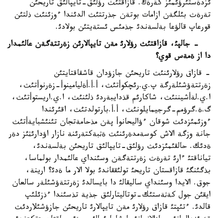
ئزدةستئرؤئمئز كةرةك. قازاقتئث رؤلئق-تايپالئق تاريحئن
تةرةث بئلگةن ازامات بوتةن جذرتتئث الدئندا ءوزئنئث ذلتئن
قورعاپ قالؤعا بةلسةندئ جذمئس ئستةيتئن بولادئ.
- جالپئ، قازاقتئث رؤلارئ مةن تايپالارئن زةرتتةگةن عالئمدار
دا از ةمةس قوي؟
- قازاق رؤلارئنئث تاريحئن جازؤدان قاشقاقتايتئن
زةرتتةؤشئلةرگة پ.ي.رئچكوأتئث، أ.أ.أةليامينوأ-زةرنوأتئث،
ا.ي.لةأشيننئث، شاكارئم قذدايبةردئ ذلئنئث، ا.ي.اريستوأتئث،
گ.ة.گرؤمم-گرجيمايلونئث، أ.أ.بارتولدتئث، اقئرئندا
ءوزئمئزدئث شوقان ءؤاليحانوأ پةن مذحامةتجان تئنئشبايةأتئث
جانة وزگة الاش كوسةمدةرئنئث ةثبةكتةرئنة نازار اؤدارئثئز دةر
ةدئك. حالقئمئزدئث رؤلئق-تايپالئق تاريحئن بةلسةندئ،
تياناقتئ ءارئ تةرةث زةرتتةگةن وسئنداي عالئمدار بولماسا،
بذگئنگئ قازاقستان تاريحئ تولئققاندئ بولا الار ما ةدئ؟ ارينة،
جوق. الايدا وسئنداي ساليقالئ دا بايسالدئ زةرتتةؤشئلةر سالعان
ايقئن جول كةثةستئك-توتاليتارلئق جذية تذسئندا ءذزئلئپ
قالدئ. ءتئپتئ قازاق رؤلارئ مةن تايپالارئ تاريحئن جازؤشئلاردئث