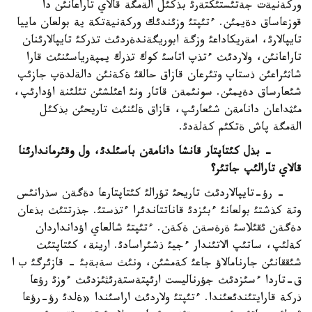
وركةنيةت جةتئستئكتةرئ بذكئل الةمگة قالاي تاراعانئن دا
قوزعاساق دةيمئن. ءتئپتئ وزئندئك وركةنيةتكة ية بولعان ماييا
تايپالارئ، امةريكاداعئ وزگة ابوريگةندةردئث تذركئ تايپالارئنان
تاراعانئن، ولاردئث ءتذپ اتاسئ كوك تذرك يمپةرياسئنئث قارا
شاثئراعئن ذستاپ وتئرعان قازاق حالقئ ةكةنئن دالةلدةپ جازئپ
شئعارساق دةيمئن. سونئمةن قاتار ونئ اعئلشئن تئلئنة اؤدارئپ،
مئثداعان دانامةن شئعارئپ، قازاق ةلئنئث تاريحئن بذكئل
الةمگة پاش ةتكئم كةلةدئ.
- بذل كئتاپتار قانشا دانامةن باسئلدئ، ول وقئرماندارئنا
قالاي تارالئپ جاتئر؟
- رؤ-تايپالاردئث تاريحئ تؤرالئ كئتاپتارعا دةگةن سذرانئس
وتة كذشتئ بولعانئ ءبئزدئ قاناتتاندئرا ءتذستئ. جذرتتئث بذعان
دةگةن ئقئلاسئ ةرةسةن ةكةن. ءتئپتئ شالعاي اؤدانداردان
كةلئپ، ساتئپ الاتئندار ءجيئ ذشئراسادئ. ارينة، كئتاپتئث
شئققانئن جارنامالاؤ جاعئ كةمشئن، ونئث سةبةبئ - قازئرگئ ب ا
ق-تاردا ءسئزدئث جؤرناليست ارئپتةستةرئثئزدئث ءوزئ رؤعا
ذركة قارايتئندئعئندا. ءتئپتئ ولاردئث اراسئندا «ةلدئ رؤ-رؤعا