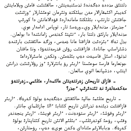
ذلتتئق مذددة دةگةندئ تذسئنبةيتئن، حالقئنئث قامئن ويلامايتئن
كةيبئر اكئمقارالار مةن بيلئكتة وتئرعان توعئشارلار ءوزئنئث
جاقئنئن تارتئپ، بئلئكتئ مامانداردئ قؤدالاعانئن دا كورئپ
ءجذرمئز. مذندايلار وي-ورةسئ تار، توپاس ادامدار عوي.
مذندايلار بارلئق ذلتتا بار، ءتئپتئ كةثةس زامانئندا دا بولعان.
بذل تةك ءبئزدئث قازاقتا عانا ةمةس، وزگة حالئقتئث بارئندة
ذشئراسئپ جاتادئ. قازاقتئث رؤئن قذرمةتتةؤئ، ونئ ماقتان
تذتؤئ، اسئل قاسيةت دةپ بئلةمئن. وتكةن عاسئرلارداعئ
جوثعارعا قارسئ سوعئستا ءاربئر رؤ باتئرلارئ ءوز رؤلارئنئث ذرانئن
ايتئپ، دذشپانعا اتوي سالعان.
- قازاق تاريحئن زةرتتةيتئن عالئمدار، عئلئمي-زةرتتةؤ
مةكةمةلةرئ نة تئندئرئپ ءجذر؟
- تاريح عئلئمئ جالپئ حالئقتئق دةثگةيدة بولؤئ كةرةك. ءاربئر
قازاقتئث ذيئندة تذراتئن تاريح كئتابئ ءالئ جازئلماي جاتئر.
ءاربئر وقؤشئ، ءاربئر ستؤدةنت، ءاربئر قويشئ، ءاربئر ينجةنةر
وقئپ، رؤحئ كوتةرئلئپ، ءبئلئم الاتئن تاريح كئتاپتارئ بولؤئ
كةرةك. «بابالارئم مئناداي ةكةن عوي» دةپ، رؤحتارئن،