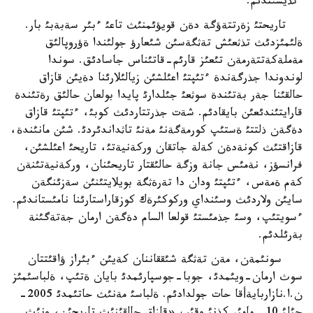
ءتذيسئندئم.
تاريحتئ زةرتتةؤگة دةن قويؤئمنئث تاعئ ءبئر سةبةبئ بار.
ةلئمئزدئث تذثعئش تةثگةسئن شئعارؤ جولئندا ةؤروپالئق
مةملةكةتتةرمةن تئعئز قارئم-قاتئناس جاسادئق. سوندا
لوندوندا جذرگةندة ءتئپتئ اعئلشئن زيالئلارئنا دةيئن قازاق
حالقئنا جةر بةتئندة سوثعئ جئلدارئ پايدا بولعان حالئق رةتئندة
قارايتئندئعئن بايقادئم. شةت جذرتتاردئث كوبئ، ءتئپتئ قازاق
دةگةن ذلتتئ ةستئپ كورمةگةنئ مةنئ تاثداندئردئ. شئن مانئندة،
قازاقتئث كونةدةن كةلة جاتقان وركةنيةتئ، تاريحئ اعئلشئن،
فرانسؤز، نةمئس جانة وزگة حالئقتار تاريحئنان، وركةنيةتئنةن
كةم ةمةس، ءتئپتئ ودان دا تةرةثگة بويلايتئنئن سةزئنگةن
سايئن ولاردئث وسئنداي وركوكئرةك كوزقاراستارئنا نامئستاندئم.
ءسويتئپ، وسئ جذمئستئ قولعا السام دةگةن ارمان جةتةگئنة
بةرئلدئم.
سونئمةن، مةن تةثگة شئققاننان كةيئن ءبئراز ؤاقئتتان
سوث ارمان-ويئمدئ، جوبا-جوسپارئمدئ بايان ةتئپ، ةلباسئمئز
ن.ا.نازاربايةأقا حات جولدادئم. ةلباسئ مةنئث حاتئمدئ 2005-