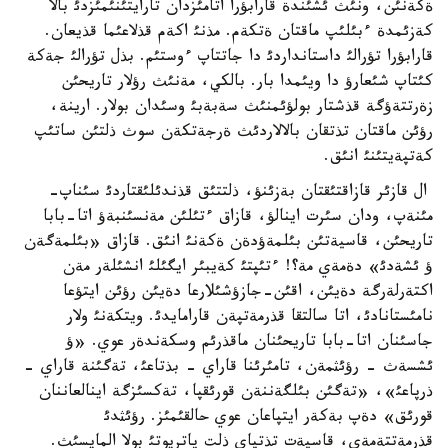
ةكةنئن، ونئث ئشئندة قارابؤرا اتامئزدان تارايتئنئمئزدئ بالا
كةزئمدة ءبئلئپ ماقتان ةتكةم. مذنئ اكةم قذلاعئما قذيعان.
قارابؤرا تؤرالئ داستانداردئ دا جاتتاپ ءوستئم. بذل تؤرالئ جةكة
كئتاپ شئعارؤ دا ويئمدا بار. بالكي، مةنئث رؤلار تاريحئن
زةرتتةؤگة قذشتار بولؤئمنئث سةبةبئ وسئدان بولار. ارينة،
رؤئن ماقتان تذتقان بالالاردئث ةرجةتكةن سوث ذلتئن ساتئپ
كةتپةيتئنئ انئق.
ال قازئر قازاقتئقتان بةزئنؤ، ذلتتئق قذندئلئقتاردئ سئناپ-
مئنةپ، ودان سئرت اينالؤ، قازاق ءتئلئن مةنسئنبةؤ اتا-بابا
تاريحئن، قاسيةتئن بئلمةؤدةن ةكةنئ انئق. قازاق «بئلمةگةن
ؤ ئشةدئ» دةمةي مة؟! ءتئپتئ كةيبئر ايگئلئ انشئلةر مةن
اكتةرلةرگة دةيئن، اقئن-جازؤشئلارعا دةيئن رؤئن ايتؤعا
نامئستانادئ، اتا سالتقا قذرمةتپةن قارامايدئ. ويتكةنئ ولار
جاسئنان اتا-بابا تاريحئنان ماقذرئم وسكةندةر عوي. «ؤ
ئشسةث - رؤئثمةن، تامئرئنا قاراي - بذتاعئ، تةگئنة قاراي -
ذرپاعئ»، «تةگئن بئلگةننةن قورئقپا، تةكسئزگة اينالعاننان
قورئق» دةپ بةكةر ايتپاعان عوي حالقئمئز. رؤئثدئ
قذرمةتتةمةي، قاسيةت تذتپاي ذلت پاتريوتئ بولا المايسئث.