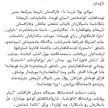
داؤسئز.
سولاي بولا تذرسا دا، قازاقستان تاريحئ بذرئنعئ بةس
تومدئقتئث كولةمئنةن اسپاي قويدئ. ةلئمئزدئث تاريحئنا
بايلانئستئ باسپالاردان قاپتاپ شئعئپ جاتقان «قازاقستان
تاريحئ» وقؤلئقتارئ دا، نةگئزئنةن، باستئ ماسةلةلةردة ءبئرئن-
ءبئرئ قايتالاؤدان ذزاي قويمادئ. سونئث سالدارئنان باتئستئث
جانة امةريكا قذرلئعئ ةلدةرئنئث بذگئنگئ مادةنيةتئن اسپةتتةؤ،
ذلتتئق ءداستذرلئ قذندئلئقتاردئث ةكئنشئ قاتارعا ئسئرئلؤئ
ازعئنداعان ذرپاقتئث ذستةمدئگئنة جول اشئپ كةلةدئ. مذنئث
ةل ءذشئن قاؤپئ اسا زور. بذدان ءبئز ءوزئمئزدئث ءداستذرلئ
رؤحاني قذندئلئقتارئمئز بةن ذلتتئق تاريحئمئزدئ قارسئ قويعاندا
عانا قورعانا الامئز. ةگةر وسئ ايتئلعانداردئ مويئندار بولساق،
قازاق قوعامئن قذراعان رؤلار مةن تايپالار تاريحئن تةرةثدةتة
زةرتتةؤ قاجةتتئگئ وزئنةن-ءوزئ تؤئندايدئ.
ونئث ذستئنة كةثةستئك جذيةگة دةيئن قازاقتئث ءاربئر
رؤئنئث وزئندئك اتاقونئسئ، شارؤاشئلئقتئق كوشؤ جولدارئ، ةل
باسقارعان رؤ باسئلارئ، وت اؤئزدئ، وراق ءتئلدئ شةشةن-