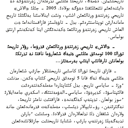
تاريحشئمئن. دةمةك، تاريحتئ عئلئمي تذرعئدان زةرتتةؤگة دة
دايئندئعئم تئثعئلئقتئ دةؤگة بولادئ. 2005 - جئلئ «الاش»
تاريحي زةرتتةؤ ورتالئعئن اشئپ، ونئث اينالاسئنا بةلگئلئ تاريح
ماماندارئن توپتاستئردئم. بذل - تاؤةلسئز قازاقستانداعئ ةث
العاش تاريحي زةرتتةؤ ورتالئعئ ةكةندئگئن ايتا كةتكةنئم ارتئق
بولماس.
- «الاش» تاريحي زةرتتةؤ ورتالئعئن قذرؤعا، رؤلار تاريحئ
تؤرالئ 100 تومدئق عئلئمي ةثبةك شئعارؤعا ناقتئ نة تذرتكئ
بولعانئن تارقاتئپ ايتئپ بةرسةثئز
...
- قازاق تاريحئ تؤرالئ كاسئبي تاريحشئلار جازئپ شئعارعان
عئلئمي ةثبةك تةك قانا 5 تومدئق تاريحي كئتاپ ةكةن. مذنئث
ءوزئ - ساياسي تاريح. بذل كئتاپتاردا مةملةكةتتةردئث
قالئپتاسؤئ، كذيرةؤئ، ساياسي-الةؤمةتتئك، اسكةري جاعدايلارئ
ءسوز بولعان. تذپتةپ كةلگةندة، قازاقتئث ناعئز تاريحئ،
نةگئزئنةن، رؤ-تايپالار ذيئسئپ، مةملةكةت قذرعاندئعئن جانة
ولاردان شئققان ذلئ تذلعالاردان قذرالادئ. وسئنئث ءبارئن
تذبةگةيلئ زةرتتةپ بارئپ، شئنايئ تاريحتئث جازئلاتئندئعئن