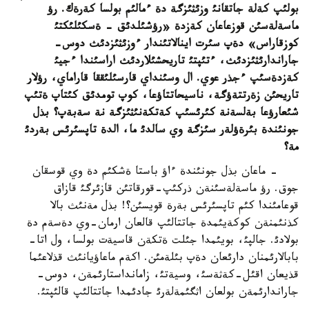
بولئپ كةلة جاتقانئ وزئثئزگة دة ءمالئم بولسا كةرةك. رؤ
ماسةلةسئن قوزعاعان كةزدة «رؤشئلدئق - ةسكئلئكتئ
كوزقاراس» دةپ سئرت اينالاتئندار ءوزئثئزدئث دوس-
جاراندارئثئزدئث، ءتئپتئ تاريحشئلاردئث اراسئندا ءجيئ
كةزدةسئپ ءجذر عوي. ال وسئنداي قارسئلئققا قاراماي، رؤلار
تاريحئن زةرتتةؤگة، ناسيحاتتاؤعا، كوپ تومدئق كئتاپ ةتئپ
شئعارؤعا بةلسةنة كئرئسئپ كةتكةنئثئزگة نة سةبةپ؟ بذل
جونئندة بئرةؤلةر سئزگة وي سالدئ ما، الدة تاپسئرئس بةردئ
مة؟
- ماعان بذل جونئندة ءاؤ باستا ةشكئم دة وي قوسقان
جوق. رؤ ماسةلةسئنةن ذركئپ-قورقاتئن قازئرگئ قازاق
قوعامئندا كئم تاپسئرئس بةرة قويسئن؟! بذل مةنئث بالا
كذنئمنةن كوكةيئمدة جاتتالئپ قالعان ارمان-وي دةسةم دة
بولادئ. جالپئ، بويئمدا جئلت ةتكةن قاسيةت بولسا، ول اتا-
بابالارئمنان دارئعان دةپ بئلةمئن. اكةم ماعاؤيانئث قذلاعئما
قذيعان اقئل-كةثةسئ، وسيةتئ، زامانداستارئمةن، دوس-
جاراندارئمةن بولعان اثگئمةلةرئ جادئمدا جاتتالئپ قالئپتئ.