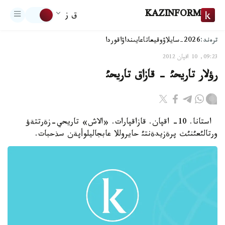
KAZINFORM
ق ز
ترەند:
2026-سايلاۋ
وقيعا
تاعايىنداۋ
اقوردا
09:23, 10 اقپان 2012
رؤلار تاريحئ - قازاق تاريحئ
استانا. 10- اقپان. قازاقپارات. «الاش» تاريحي-زةرتتةؤ
ورتالئعئنئث پرةزيدةنتئ حايروللا عابجاليلوأپةن سذحبات.