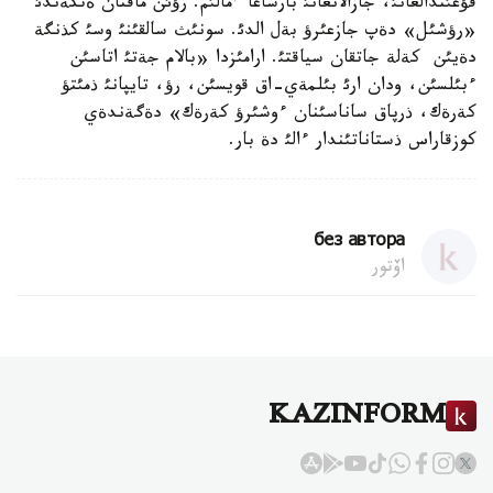
قؤعئندالعانئ، جازالانعانئ بارشاعا ءمالئم. رؤئن ماقتان ةتكةندئ
«رؤشئل» دةپ جازعئرؤ بةل الدئ. سونئث سالقئنئ وسئ كذنگة
دةيئن كةلة جاتقان سياقتئ. ارامئزدا «بالام جةتئ اتاسئن
ءبئلسئن، ودان ارئ بئلمةي-اق قويسئن، رؤ، تايپانئ ذمئتؤ
كةرةك، ذرپاق ساناسئنان ءوشئرؤ كةرةك» دةگةندةي
كوزقاراس ذستاناتئندار ءالئ دة بار.
без автора
اۆتور
KAZINFORM