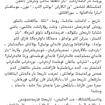
ورةسئ تار ادامداردئث ءبئز تالقئعا سالئپ وتئرعان ذلكةن
كةثئستئك ئشئنةن ءوز اتالارئن ءبولئپ الئپ، ءجون-جوسئقسئز
اسئرا ماداقتاؤئ - سوراقئلئق.
تاريح - ادامنئث جادئسئ، رؤحئ، ءتئلئ. حالئقتئث ذلتتئق
رؤحئن كوتةرةمئن دةسةثئز، ونئث رؤلارئنئث عئلئمي، ياعني
شئنايئ تاريحئن بئلؤگة، قذرمةتتةؤگة باؤلؤ كةرةك. ءبئز
كئمبئز، بذرئن كئم بولدئق، ةجةلگئ داؤئردةگئ قازاق كئم
بولدئ، بولاشاقتاعئ ورنئمئز قانداي بولماق؟ بولاشاق دةگةنئمئز -
ءبئزدئث بالالارئمئز، نةمةرةلةرئمئز، شوبةرةلةرئمئز. ولارعا ءبئز
قانداي مةملةكةت قالدئرامئز؟ قانداي قوعامدئق ورتا قالدئرامئز؟
ءئرئپ-ءشئرئپ جاتقان قوعامدئ ازدئرئپ، توزدئرئپ قالدئرئپ
كةتةمئز بة، الدة ذرپاعئمئزعا قازاقتئث ةشبئر حالئقتان كةم
ةمةس وركةنيةتئ بولعانئن، تةرةث تاريحئ بار ةكةنئن ايشئقتاپ
جازئلعان تاريحئ مةن اتا-بابالارئمئز قان توگئپ قورعاعان،
جةرئ مةن قازئنا-بايلئعئن مذرا ةتةمئز بة؟ مئنة، ماسةلة -
وسئندا.
وتانسذيگئشتئك، ةث الدئمةن، تاريحتئ قذرمةتتةؤدةن