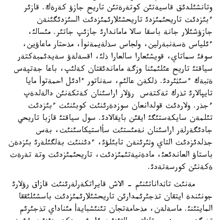
وتانشئلدئق قاسيةتئن كوتةرةتئن تاريح جازؤ كةرةك. قازئر
ءبئزدئث تاريحئمئزدئ تاريحشئلارئمئزدئث السئزدئگئنةن
جازؤشئلار جانة باسقا سالا ماماندارئ جازئپ جاتئر. مئسالئ،
ءئلياس ةسةنبةرلين، ولجاس سذلةيمةنوأ، مذحتار ماعاؤين،
سوفئ سماتاي، قويشئعارا سالعارا ذلئ، اقسةلةؤ سةيدئمبةكتةر
سياقتئ تاريح عئلئمئنا وزگة ماماندئقتان كةلئپ، باعا جةتپةس
ةثبةك ءسئثئردئ. ذلكةن عالئم، سةناتور ءادئل احمةتوأ مايا
تايپالارئ تذرك تةكتةس رؤلار اراسئنان كةتكةنئن دالةلدةپ
ءجذر. ولاردئث قولدانعان سوزدةرئنئث كوبئنئث ءبئزدئث
تئلمةن سايكةستئگئ ايقئن بايقالادئ. سول سياقتئ قازبا تاريحي
جادئگةرلةر اراسئنان نةمئستئث سأاستيكاسئنئث، بةس
جذلدئزدئث التاي وثئرئنةن تابئلؤئ، ءدئننئث بةلگئلةرئ بئزدةن
باستاؤ العاندئعئ، مادةنيةتئمئزدئث، تاريحئمئزدئث وتة تةرةث
ةكةنئن كورسةتةدئ.
مةنئث تاثداناتئنئم - الاش قايراتكةرلةرئنئث قازاق رؤلارئ
جونئندة ايتقان تذجئرئمدارئن تاريحشئلارئمئزدئث باسشئلئققا
المايتئنئ. ماسةلةن، مذحامةتجان تئنئشبايةأ مئناداي تذجئرئم