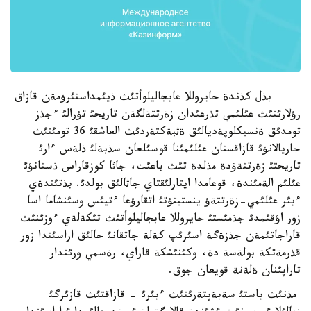
بذل كذندة حايروللا عابجاليلوأتئث ذيئمداستئرؤمةن قازاق
رؤلارئنئث عئلئمي تذرعئدان زةرتتةلگةن تاريحئ تؤرالئ ءجذز
تومدئق ةنسيكلوپةديالئق ةثبةكتةردئث العاشقئ 36 تومئنئث
جاريالانؤئ قازاقستان عئلئمئنا قوسئلعان سذبةلئ ذلةس ءارئ
تاريحتئ زةرتتةؤدة مذلدة تئث باعئت، جاثا كوزقاراس ذستانؤئ
عئلئم الةمئندة، قوعامدا ايتارلئقتاي جاثالئق بولدئ. بذتئندةي
ءبئر عئلئمي-زةرتتةؤ ينستيتؤتئ اتقارؤعا ءتيئس وسئنشاما اسا
زور اؤقئمدئ جذمئستئ حايروللا عابجاليلوأتئث تئكةلةي ءوزئنئث
قاراجاتئمةن جذزةگة اسئرئپ كةلة جاتقانئ حالئق اراسئندا زور
قذرمةتكة بولةسة دة، وكئنئشكة قاراي، رةسمي ورئندار
تاراپئنان ةلةنة قويعان جوق.
مذنئث باستئ سةبةپتةرئنئث ءبئرئ - قازاقتئث قازئرگئ