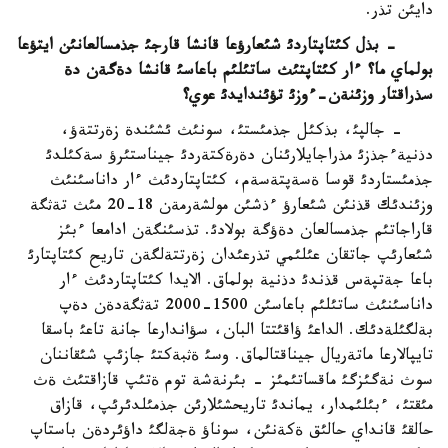
دايئن تذر.
- بذل كئتاپتاردئ شئعارؤعا قانشا قارجئ جذمسالعانئن ايتؤعا
بولماي ما؟ ءار كئتاپتئث ساتئلئم باعاسئ قانشا دةگةن دة
سذراقتار وزئنةن-ءوزئ تؤئندايدئ عوي؟
- جالپئ، بذكئل جذمئستئ، سونئث ئشئندة زةرتتةؤ،
دذنيةءجذزئ مذراجايلارئنان دةرةكتةردئ جيناستئرؤ سةكئلدئ
جذمئستاردئ قوسا ةسةپتةسةم، كئتاپتاردئث ءار داناسئنئث
وزئندئك قذنئن شئعارؤ ءذشئن مولشةرمةن 18-20 مئث تةثگة
قاراجاتئم جذمسالعان دةؤگة بولادئ. تذسئنگةن ادامعا ءبئز
شئعارئپ جاتقان عئلئمي تذرعئدان زةرتتةلگةن تاريح كئتاپتارئ
باعا جةتپةس قذندئ دذنية بولماق. الايدا كئتاپتاردئث ءار
داناسئنئث ساتئلئم باعاسئن 1500-2000 تةثگةدةن دةپ
بةلگئلةدئك. الداعئ ؤاقئتتا البان، سؤاندارعا جانة تاعئ باسقا
تايپالارعا ماتةريال جيناقتالماق. وسئ ةثبةكتئ جازئپ شئقاننان
سوث نةگئزگئ ماقساتئمئز - بئرنةشة توم ةتئپ قازاقتئث ةث
مئقتئ، ءبئلئمدار، يماندئ تاريحشئلارئن جذمئلدئرئپ، قازاق
حالقئ قانداي حالئق ةكةنئن، سوناؤ ةجةلگئ داؤئردةن باستاپ