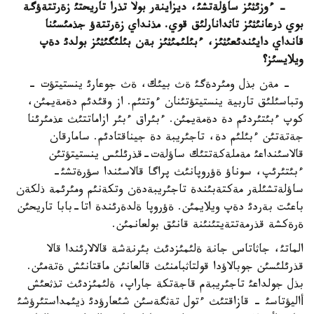
- ءوزئثئز ساؤلةتشئ، ديزاينةر بولا تذرا تاريحتئ زةرتتةؤگة
بوي ذرعانئثئز تاثدانارلئق قوي. مذنداي زةرتتةؤ جذمئسئنا
قانداي دايئندئعئثئز، ءبئلئمئثئز بةن بئلئگئثئز بولدئ دةپ
ويلايسئز؟
- مةن بذل ومئردةگئ ةث بيئك، ةث جوعارئ ينستيتؤت -
وتباسئلئق تاربية ينستيتؤتئنان ءوتتئم. از وقئدئم دةمةيمئن،
كوپ ءبئتئردئم دة دةمةيمئن. ءبئراق ءبئر ازاماتتئث عذمئرئنا
جةتةتئن ءبئلئم دة، تاجئريبة دة جيناقتادئم. سامارقان
قالاسئنداعئ مةملةكةتتئك ساؤلةت-قذرئلئس ينستيتؤتئن
ءبئتئرئپ، سوناؤ ةؤروپانئث پراگا قالاسئندا سؤرةتشئ-
ساؤلةتشئلةر مةكتةبئندة تاجئريبةدةن وتكةنئم ومئرئمة ذلكةن
باعئت بةردئ دةپ ويلايمئن. ةؤروپا ةلدةرئندة اتا-بابا تاريحئن
ةرةكشة قذرمةتتةيتئنئنة قانئق بولعانمئن.
الماتئ، جاثاتاس جانة ةلئمئزدئث بئرنةشة قالالارئندا قالا
قذرئلئسئن جوبالاؤدا قولتاثبامنئث قالعانئن ماقتانئش ةتةمئن.
بذل جولداعئ تاجئريبةم قاجةتكة جاراپ، ةلئمئزدئث تذثعئش
أاليؤتاسئ - قازاقتئث ءتول تةثگةسئن شئعارؤدئ ذيئمداستئرؤشئ