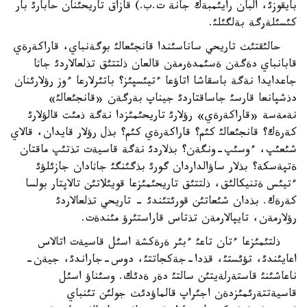
بايقوزئ، البان رايئمبةك جانة ت.ب.) قازاق تاريحئنان حابارئ بار
كئسئلةرگة بةلگئلئ.
حالئقتئث تاريحي ساناسئندا قانجئعالئ بوگةنباي، قاراكةرةي
قابانباي دةگةن ةسئمدةرمةن قالعان ذلتتئق تذلعالاردئ جاثا
جاعدايدا نةگة باسقاشا اتاؤعا ءتيئسپئز؟ باتئرلارعا ءوز رؤلارئنان
دذشپانعا قارسئ جاساقتاردئ جيناپ بةرگةن «قانجئعالئ»
نةمةسة «قاراكةرةي» رؤلارئ تاريحئمئزدا نةگة ذمئت قالؤلارئ
كةرةك؟ قانجئعالئ كئم؟ قاراكةرةي كئم؟ بذل رؤلار قايدان، قالاي
شئعئپ، ءوسئپ-ونگةن؟ بذلاردئ نةگة قاسيةت تذتئپ ماقتان
ةتپةسكة؟ بذلار ساؤالداردان گورئ بذگئنگئ جاثادان جازئلؤئ
ءتيئس ةتنيكالئق، ذلتتئق تاريحئمئزعا قويئلاتئن تالاپتار بولسا
كةرةك. بذدان شئعاتئن قورئتئندئ - تاريحي تذلعالاردئ
رؤلارمةن، تايپالارمةن تذتاس قاراستئرؤ مئندةت.
ذلتئمئزعا ءتان تاعئ ءبئر ةرةكشة اسئل قاسيةت اتالاس
اعايئندئ، تؤئستئ، قذدا-جةكجاتتئ، دوس-جاراندئ، جيةن-
ناعاشئنئ قاستةرلةيتئن سالتئ دةر ةدئك. وسئناؤ اسئل
قاسيةتتةرئمئزدةن اجئراپ قالماؤدئث جولئن تئنباي