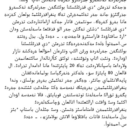
جةرلةرگة تةكسةرؤ جذرگئزؤ كةرةك ةكةنئن اتاپ ءوتتئ.
«جةكة تذرعئن ءذي قذرئلئسئنا بولئنگةن جةرلةرگة تةكسةرؤ
جذرگئزؤ جانة جةر تةلئمدةرئن تةك ينفراقذرئلئمئ بولعان كةزدة
عانا بةرؤ كةرةك. سونئمةن قاتار جةكة ازاماتتاردئث تذرعئن
ءذي قذرئلئسئ ءذشئن تةگئن جةر الؤ قذقئعئ ماسةلةسئن ودان
ءارئ ساقتاؤدئ قاراستئرؤ قاجةت»، - دةدئ ول. بذل رةتتة
س.احمةتوأ ةلدئ مةكةندةردةگئ تذرعئن ءذي قذرئلئسئنا
بولئنگةن جةرلةردة ورئن الئپ وتئرعان احؤالعا ةرةكشة نازار
اؤداردئ. ونئث اتاپ وتؤئنشة، تولئق كأارتالدار سالئنعانمةن
ولارداعئ باسپانالاردئث تةك 20 پايئزئندا عانا ادامدار تذرادئ. ال
قالعان 80 پايئزئ سؤ، ةلةكتر ةنةرگياسئ بولماعاندئقتان
پايدالانئلماي جاتئر. «ةگةر جةر تةلئمئن بةرةر بولساق، وندا
ينفراقذرئلئمئمةن بةرةيئك نةمةسة ةكئ جئلدئث ئشئندة جةردئ
يگةرؤ تؤرالئ ماسةلةنئ توتةسئنةن قويايئق. قالا نةمةسة اؤدان
اكئمئ وسئ ؤاقئت ارالئعئندا اتالعان ؤچاسكةلةردئ
ينفراقذرئلئممةن قامتاماسئز ةتسئن. وسئ جئلدان باستاپ ءبئز
بذل ماسةلةنئ قاتاث باقئلاؤعا الاتئن بولامئز»، - دةدئ
س.احمةتوأ.