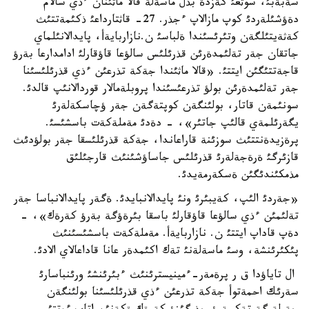
سةبةبئ، سوثعئ كةزدة بذل ماسةلة قالا ماثئنان ءذي سالام
دةؤشئلةردئ كوپ مازالاپ ءجذر. 27- قاثتارداعئ ذكئمةتتئث
كةثةيتئلگةن وتئرئسئندا ةلباسئ ن.نازاربايةأ، پايدالانئلماي
جاتقان جةر تةلئمدةرئن قذرئلئس سالؤعا قاؤقارلئ ادامدارعا بةرؤ
قاجةتتئگئن ايتتئ. «قالا ماثئندا جةكة تذرعئن ءذي قذرئلئسئنا
جةر تةلئمدةرئن بولؤ تذرعئسئندا پروبلةمالار قوردالانئپ قالدئ.
سونئمةن قاتار، بولئنگةن كوپتةگةن جةر ؤچاسكةلةرئ
يگةرئلمةي قالئپ جاتئر»، - دةدئ مةملةكةت باسشئسئ.
پرةزيدةنتتئث سوزئنة قاراعاندا، جةكة قذرئلئسقا جةر بولؤدئث
قازئرگئ ةرةجةلةرئ قذرئلئس جاساؤشئنئث قارجئلئق
مذمكئندئگئن ةسكةرمةيدئ.
«جةردئ الئپ، كةيبئرئ ونئ پايدالانبايدئ. ةگةر پايدالانباسا جةر
تةلئمئن ءذي سالؤعا قاؤقارلئ باسقا بئرةؤگة بةرؤ كةرةك»، -
دةپ قاداپ ايتتئ ن. نازاربايةأ. مةملةكةت باسشئسئنئث
پئكئرئنشة، وسئ ماسةلةنئ تةك اكئمدةر عانا قاداعالاي الادئ.
ال تاياؤدا ق ر پرةمةر-ءمينيسترئنئث ءبئرئنشئ ورئنباسارئ
سةرئك احمةتوأ جةكة تذرعئن ءذي قذرئلئسئنا بولئنگةن