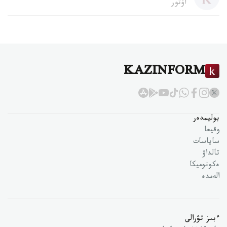
اۆتور
KAZINFORM
بوليمدەر
وقيعا
ساياسات
تالداۋ
ەكونوميكا
الەمدە
ءبىز تۋرالى