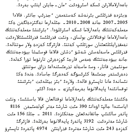
باعدارلامالارئن ئسكة اسئرؤدئث ءمان-جايئن ايتئپ بةردئ.
«بئزدة قذرئلئس بئرنةشة كةستةمةن ءجذرئپ جاتئر. قالادا
2005-2007 جانة 2008-2010- جئلدارعا نةگئزدةلگةن ةكئ
مةملةكةتتئك باعدارلاما ئسكة اسئرئلؤدا. ءبئرئنشئ مةملةكةتتئك
باعدارلاماعا توقتالاتئن بولساق، ونئث قذرئلئسئ قذرئلئسشئلاردئث
نةمقذرايلئلئعئنان سوزئلئپ كةتتئ. قازئرگئ كةزدة ولار سوتتالدئ.
قذرئلئس ماسةلةسئن شةشؤ ءذشئن قالاعا قوسئمشا بيؤدجةتتئك
جانة بيؤدجةتتئك ةمةس قارجئ كوزدةرئن تارتؤعا تؤرا كةلدئ.
سونئمةن قاتار، وسئ ماسةلة تذرعئسئنداعئ ذزاق سوتتئق
ذدةرئستةر جذمئسقا كئرئسؤگة كةدةرگئ جاسادئ. ةندئ ةكئ
نئساندئ عانا تاپسئرؤ قالدئ. ولاردئ ءبئز بيئلدئث ءبئرئنشئ
توقسانئندا پايدالانؤعا بةرمةكپئز» - دةدئ اكئم.
ةكئنشئ مةملةكةتتئك باعدارلاماعا توقتالعان قالا باسشئسئ، ونئث
اياسئندا جالپئ اؤدانئ 390 مئث شارشئ مةتر كولةمئمةن 8116
پاتةر سالئنئپ جاتقاندئعئن جةتكئزدئ. 2011 - جئلئ 156 مئث
شارشئ مةتردئث 3192 پاتةرئ پايدالانؤعا بةرئلدئ. قازئرگئ
كةزدة 243 مئث شارشئ مةتردئ قذرايتئن 4974 پاتةردئ تاپسئرؤ