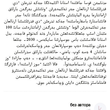
مذنئمةن قوسا جاقئندا استانا اكئمدئگئ جةكة تذرعئن ءذي
قذرئلئسئنا ارنالعان جةر تةلئمدةرئن ءوتئنئش بةرگةن بارلئق
ازاماتتارعا بةرة المايتئنئن مالئمدةدئ. «بذگئنگئ تاثدا جةر
قاتئناستارئ باسقارماسئندا جةكة تذرعئن ءذي قذرئلئسئنا ارنالعان
جةر تةلئمدةرئن الؤعا ءوتئنئش بةرگةن ازاماتتاردئث سانئ 100
مئثنان اسئپ جئعئلاتئندئعئن حاباردار ةتة كةتؤئم قاجةت. بذل
استانا قالاسئنئث باس جوسپارئنا سايكةس، 2030- جئلعا
دةيئن بولئنةدئ دةپ جوسپارلانعان جةر ؤچاسكةلةرئنئث
سانئنان 4 ةسة كوپ. ياعني، حالئقتئث بارلئق سذرانئسئن
قاناعاتتاندئرؤ مذمكئن بولمايتئندئعئ انئق»، - دةپ جازادئ ءوز
بلوگئندا ي. تاسماعامبةتوأ. قالا اكئمئ ءسوز اراسئندا، قازئرگئ
ؤاقئتتا جةكة قذرئلئسقا ارنالعان جةر تةلئمدةرئن ذلةستئرؤ
توقتاتئلعاندئعئن ايتتئ. سةبةبئ قاجةتتئ ينفراقذرئلئممةن
قامتاماسئز ةتئلگةن دايئن ؤچاسكةلةر جوق.
без автора