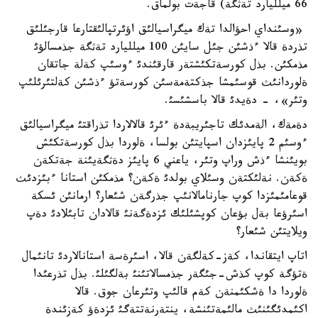
66 ميلليارد تةثگة) قاجةت بولماق.
«وسئنداي احؤالدا تةك ميگراسيالئق اؤئرتپالئقتارعا قارجئلئق
تذردة قالا ءذشئن جئل سايئن 100 ميلليارد تةثگة جذمسالؤئ
مذمكئن. بذل كورسةتكئشتةر قارقئندئ ءوسئپ كةلة جاتقان
ةلوردانئث قوسئمشا جذكتةمةسئن كورسةتؤ ءذشئن كةلتئرئلئپ
وتئر»، - دةيدئ قالا باسشئسئ.
دةمةك، الةمدئك تاجئريبةدة ءئرئ قالالاردا تذراقتئ ميگراسيالئق
ءوسئم 2 پايئزدان اسپايتئن بولسا، ةلوردا بذل كورسةتكئش
بويئنشا ءذش وراپ وتئر، ياعني 6 پايئز دةثگةيئنة جةتكةن
ةكةن. نةلئكتةن وسئلاي بولدئ ةكةن؟ مذمكئن استانا ءبئزدئث
قوعامئمئزدا كوپ جارنامالانئپ جذرگةن شئعار؟ ارمانئن ئسكة
اسئرؤعا بةل بؤعان كوپشئلئك ئزدةگةنئ قالادان تابئلادئ دةپ
ويلايتئن شئعار؟
اتاپ ايتقاندا، كةز-كةلگةن قالا، اسئرةسة استانالاردئ تانئمال
ةتؤگة كوپ كذش-جئگةر جذمسالاتئنئ بةلگئلئ. بذل تذرعئدا
ةلوردا دا ةشكئمنةن كةم قالئپ وتئرعان جوق. قالا
اكئمدئگئنئث مالئمةتئنشة، ينتةرنةتتةگئ ئزدةؤ كةزئندة