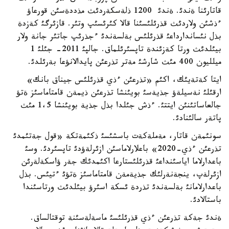
قاتارئنا ةندئ. ةندئ 1200 ذلةسكةردئث مذددةسئن قورعاؤ
ءذشئن ولاردئث قذرئلئسئنا قالا كئرئسئپ وتئر. قازئرگئ كةزدة
بذل نئساندارداعئ قذرئلئس بةلسةندئ ءجذرئپ جاتئر جانة ولار
بيئلدئث ورتا كةزئندة تاپسئرئلماق. جالپئ 2011- جئلئ 1
ميلليون 400 مئث شارشئ مةتر تذرعئن پايدالانؤعا بةرئلدئ.
ايتا كةتةيئك، اكئم «تذرعئن ءذي قذرئلئس جيناق بانك»
ارقئلئ نةسيلةؤ جذيةسئ بويئنشا تذرعئن ذيمةن قامتاماسئز ةتؤ
جالعاساتئنئن ايتتئ. ءذش جئلدا بذل جذية بويئنشا 1،5 مئث
پاتةر سالئنادئ.
سونئمةن قاتار، مةملةكةت باسشئسئ ذكئمةتكة «قول جةتئمدئ
تذرعئن ءذي-2020» باعلارلاماسئن ازئرلةؤدئ تاپسئردئ. وسئ
باعدارلاما اياسئنداعئ قذرئلئستارعا اكئمدئك جةر ؤاسكةلةرئن
ازئرلةپ، ينجةنةرلئك جذيةمةن قامتاماسئز ةتؤئ ءتيئس. بذل
باعدارلامانئ بةلسةندئ تذردة ئسكة اسئرؤ بيئلدئث ورتاسئندا
باستالادئ.
ةندئ جةكة تذرعئن ءذي قذرئلئسئ ماسةلةسئنة توقتالساق.