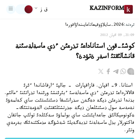
KAZINFORM
ق ز
ترەند:
2026-سايلاۋ
وقيعا
تاعايىنداۋ
اقوردا
21:09, 09 اقپان 2012
كوشئ-قون استاناداعئ تذرعئن ءذي ماسةلةسئنة
قانشالئقتئ اسةر ةتؤدة؟
استانا. 9- اقپان. قازاقپارات - جالپئ ءارقاشاندا ءئرئ
قالالارداعئ تذرعئن ءذي ماسةلةسئ ءبئرئنشئ ورئندا تذراتئنئ ءمالئم.
بذندا تذرعئن ذيگة دةگةن سذرانئسقا ذسئنئستئث ساي كةلمةؤئ
نةمةسة سول ذسئنئلعان ذيگة جذرتشئلئقتئث الةؤمةتتئك-
ةكونوميكالئق جاعدايئنئث ساي بولماؤئ سةكئلدئ تولئپ جاتقان
فاكتورلار بذل ماسةلةنئ تذبةگةيلئ شةشؤگة مذمكئندئك بةرمةي
وتئر.