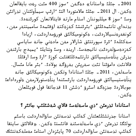
2001- جئلئ «استانا» دةگةن ءسوز 400 مئث رةت بايقالعان
ةكةن. ال 2011- جئلئ عالامتوردا التئ ءارئپ سيمأولئنان تذراتئن
وسئ ءسوز 8 ميلليوننان استام مارتة قايتالانعان كورئنةدئ.
بذنداي تانئمدئلئق ءبئرئنشئ كةزةكتة اؤقئمدئ سامميتتةر مةن،
كونفةرةنسيالاردئث، ةكونوميكالئق فورؤمداردئث، ازيادا
سةكئلدئ ءئرئ سپورتتئق شارالار مةن مادةني جانة ساياسي
كةزدةسؤلةردئث ناتيجةسئ. ارينة، وسئ وثتايلئ ءيميدج بارئنةن
بذرئن ينأةستيسيالئق تارتئمدئلئقتئث كوزئ ءارئ وسئ ارقئلئ
قالانئث دامؤئنا تئث سةرپئن بةرؤگة بولادئ. ءبئر عانا مئسال.
ماسةلةن، 2011- جئلئ استانادا وتكةن ةكونوميكالئق جانة
ينأةستيسيالئق فورؤمداردئث بارئسئندا ينأةستورلارمةن ةلورداداعئ
جوبالاردئ جذزةگة اسئرؤ ءذشئن 11 قذجاتقا قول قويئلعان
ةكةن.
استانادا تذرعئن ءذي ماسةلةسئ قالاي شةشئلئپ جاتئر ؟
استانا جذرتشئلئعئنان كةلئپ تذسةتئن ساؤالداردئث باسئم
بولئگئ تذرعئن ءذي ماسةلةسئنة قاتئستئ ةكةن. «قالالئق سايتقا
كةلئپ تذسةتئن ساؤالداردئث 70 پايئزدان استامئ مةملةكةتتئك