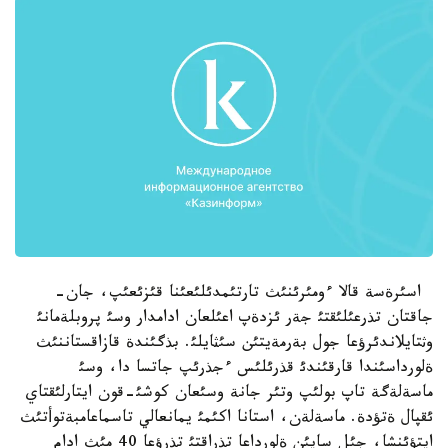
اسئرةسة قالا ءومئرئنئث تارتئمدئلئعئنا قئزئعئپ، جان-
جاقتان تذرعئلئقتئ جةر ئزدةپ اعئلعان ادامدار وسئ پروبلةمانئ
وثتايلاندئرؤعا جول بةرمةيتئن سئثايلئ. بذگئندة قازاقستاننئث
ةلورداسئندا قارقئندئ قذرئلئس ءجذرئپ جاتسا دا، وسئ
ماسةلةگة تاپ بولئپ وتئر جانة وسئعان كوشئ-قون ايتارلئقتاي
ئقپال ةتؤدة. ماسةلةن، استانا اكئمئ يمانعالي تاسماعامبةتوأتئث
ايتؤئنشا، جئل سايئن ةلورداعا تذراقتئ تذرؤعا 40 مئث ادام