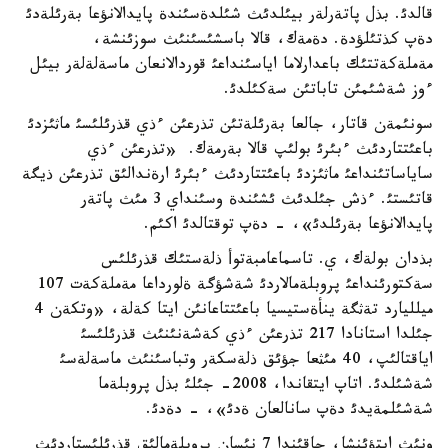
قالدئ. بذل پاتةرلةر بيئلدئث شئلدةسئندة پايدالانؤعا بةرئلةدئ
دةپ كذتئلؤدة. دةمةك، قالا باسشئسئنئث سوزئنشة،
مةملةكةتتئك باعدارلاما اياسئنداعئ قوردالانعان ماسةلةلةر بيئل
ءوز شةشئمئن تاباتئن سةكئلدئ.
سونئمةن قاتار، جالعا بةرئلةتئن تذرعئن ءذي قذرئلئسئ ماثئزدئ
باعئتتاردئث ءبئرئ بولئپ قالا بةرمةك. «تذرعئن ءذي
ساياساتئنداعئ ماثئزدئ باعئتتاردئث ءبئرئ ارةندالئق تذرعئن ذيگة
قاتئستئ. ءذش جئلدئث ئشئندة وسئنداي 3 مئث پاتةر
پايدالانؤعا بةرئلدئ»، - دةپ توقتالدئ اكئم.
بذدان بولةك، ي. تاسماعامبةتوأ ذلةستئك قذرئلئس
سةكتورئنداعئ پروبلةمالاردئ شةشؤگة ةلورداعا مةملةكةت 107
ميلليارد تةثگة ينأةستيسيا باعئتتاعانئن ايتا كةلة، «وتكةن 4
جئلدا استانادا 217 تذرعئن ءذي كةشةنئنئث قذرئلئسئ
اياقتالئپ، 40 مئثعا جؤئق ذلةسكةر وتباسئنئث ماسةلةسئ
شةشئلدئ. اتاپ ايتقاندا، 2008- جئلئ بذل پروبلةما
شةشئلمةيدئ دةپ سانالعان ةدئ»، - دةدئ.
ونئث ايتؤئنشا، جاقئندا 7 نئسان پروبلةمالئق قذرئلئستاردئث