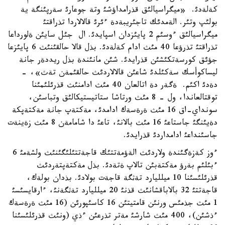
كةلةدئ. «ميگراسيالئق قذرامداؤشئ وتة جوعارئ سةرپئنگة ية
بولئپ وتئر. الةمدئك تاجئريبةدة ءئرئ قالالاردا تذراقتئ
ميگراسيالئق ءوسئم 2 پايئزدان اسپايدئ. ال جئل سايئن ةلورداعا
تذراقتئ تذرؤعا 40 مئث ادام كةلةدئ. بذل قالا حالقئنئث 6 پايئزعا
جؤئق كورسةتكئشئن قذرايدئ. شئن مانئندة بذل ريددةر جانة
ليساكوأسك سةكئلدئ شاعئن قالالاردئث حالقئمةن تةث»، -
دةدئ اكئم. ةگةر دة اتالعان 40 مئث ادامنئث قذرئلئمئنا
توقتالعاندا، ول - 8 مئث ورتاشا ستاتيستيكالئق وتباسئن،
سونداي-اق 16 مئث ةرةسةك ادامدئ، مةكتةپ جانة مةكتةپكة
دةيئنگئ جاستاعئ 16 مئث بالانئ، تاعئ دا شامامةن 8 مئث زةينةت
جاسئنداعئ ادامداردئ قذرايدئ.
ءوز كةزةگئندة ولاردئث الةؤمةتتئك قاجةتتئلئگئنئث ولشةمئ 6
ءبئلئم بةرؤ مةكتةبئن تالاپ ةتةدئ. بذل مةكتةپتةردئث
قذرئلئسئنا 10 ميلليارد تةثگة قاجةت بولادئ. بذدان بولةك،
قاجةتتئ 32 بالاباقشانئث قذنئ 20 ميلليارد تةثگةنئ، ءارقايسئسئ
1 مئث جذمئس ورنئن قامتيتئن 16 كاسئپورئن (16 مئث ةرةسةك
ءذشئن)، 400 مئث شارشئ مةتر تذرعئن ءذي (ونئث قذرئلئسئنا