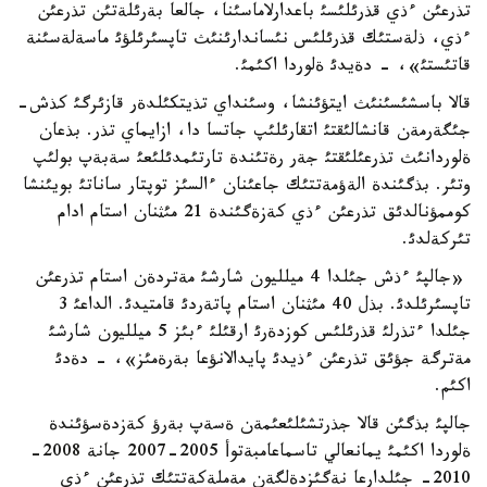
تذرعئن ءذي قذرئلئسئ باعدارلاماسئنا، جالعا بةرئلةتئن تذرعئن
ءذي، ذلةستئك قذرئلئس نئساندارئنئث تاپسئرئلؤئ ماسةلةسئنة
قاتئستئ»، - دةيدئ ةلوردا اكئمئ.
قالا باسشئسئنئث ايتؤئنشا، وسئنداي تذيتكئلدةر قازئرگئ كذش-
جئگةرمةن قانشالئقتئ اتقارئلئپ جاتسا دا، ازايماي تذر. بذعان
ةلوردانئث تذرعئلئقتئ جةر رةتئندة تارتئمدئلئعئ سةبةپ بولئپ
وتئر. بذگئندة الةؤمةتتئك جاعئنان ءالسئز توپتار ساناتئ بويئنشا
كوممؤنالدئق تذرعئن ءذي كةزةگئندة 21 مئثنان استام ادام
تئركةلدئ.
«جالپئ ءذش جئلدا 4 ميلليون شارشئ مةتردةن استام تذرعئن
تاپسئرئلدئ. بذل 40 مئثنان استام پاتةردئ قامتيدئ. الداعئ 3
جئلدا ءتذرلئ قذرئلئس كوزدةرئ ارقئلئ ءبئز 5 ميلليون شارشئ
مةترگة جؤئق تذرعئن ءذيدئ پايدالانؤعا بةرةمئز»، - دةدئ
اكئم.
جالپئ بذگئن قالا جذرتشئلئعئمةن ةسةپ بةرؤ كةزدةسؤئندة
ةلوردا اكئمئ يمانعالي تاسماعامبةتوأ 2005-2007 جانة 2008-
2010- جئلدارعا نةگئزدةلگةن مةملةكةتتئك تذرعئن ءذي