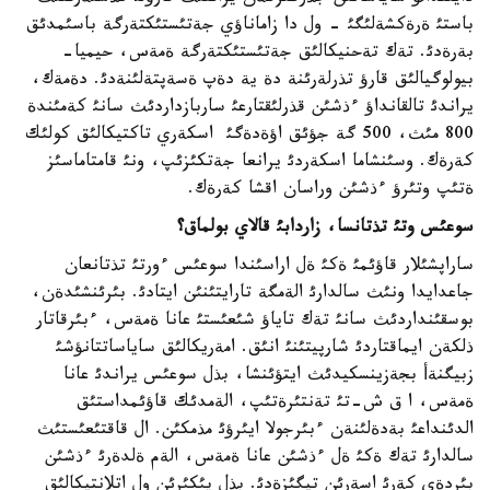
باستئ ةرةكشةلئگئ - ول دا زاماناؤي جةتئستئكتةرگة باسئمدئق
بةرةدئ. تةك تةحنيكالئق جةتئستئكتةرگة ةمةس، حيميا-
بيولوگيالئق قارؤ تذرلةرئنة دة ية دةپ ةسةپتةلئنةدئ. دةمةك،
يراندئ تالقانداؤ ءذشئن قذرلئقتارعئ ساربازداردئث سانئ كةمئندة
800 مئث، 500 گة جؤئق اؤةدةگئ اسكةري تاكتيكالئق كولئك
كةرةك. وسئنشاما اسكةردئ يرانعا جةتكئزئپ، ونئ قامتاماسئز
ةتئپ وتئرؤ ءذشئن وراسان اقشا كةرةك.
سوعئس وتئ تذتانسا، زاردابئ قالاي بولماق؟
ساراپشئلار قاؤئمئ ةكئ ةل اراسئندا سوعئس ءورتئ تذتانعان
جاعدايدا ونئث سالدارئ الةمگة تارايتئنئن ايتادئ. بئرئنشئدةن،
بوسقئنداردئث سانئ تةك تاياؤ شئعئستئ عانا ةمةس، ءبئرقاتار
ذلكةن ايماقتاردئ شارپيتئنئ انئق. امةريكالئق ساياساتتانؤشئ
زبيگنةأ بجةزينسكيدئث ايتؤئنشا، بذل سوعئس يراندئ عانا
ةمةس، ا ق ش-تئ تةنتئرةتئپ، الةمدئك قاؤئمداستئق
الدئنداعئ بةدةلئنةن ءبئرجولا ايئرؤئ مذمكئن. ال قاقتئعئستئث
سالدارئ تةك ةكئ ةل ءذشئن عانا ةمةس، الةم ةلدةرئ ءذشئن
بئردةي كةرئ اسةرئن تيگئزةدئ. بذل پئكئرئن ول اتلانتيكالئق