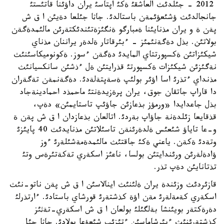
2012 - جئلدئث العاشقئ ةكئ اپتاسئ يران داؤئنا قاتئستئ
جانجالدئث ؤشئعؤئمةن باستالدئ. جاثا جئلعا دةيئن ا ق ش
پةن ة و يران مذنايئنا ةمبارگو ةنگئزةتئندئكتةرئن مالئمدةگةن
بولاتئن. بذل دةگةنئمئز - ءبئرقاتار ةلدةر يراننان مذناي
شيكئزاتئن ةكسپورتتاي المايدئ دةگةن ءسوز. ةكونوميكاسئنئث
نةگئزئن شيكئزات ةكسپورتئ قذرايتئن ةل ءذشئن سانكسيانئث
مذنداي ءتذرئ اسا اؤئر بولئپ ةسةپتةلةدئ. دةگةنمةن تةگةران
دا قاراپ جاتقان جوق، يران پرةزيدةنتئ ماحمذد احمادينةجاد
بذل جاعدايدا «ورمؤز بذعازئن جاؤئپ تاستايمئن» دةپ،
قذقايعا زئلدةنة جاؤاپ بةردئ. اتالعان بذعازدان ا ق ش پةن ة
و-عا تاياؤ شئعئس ةلدةرئنةن تاسئلاتئن مذنايدئث 40 پايئزئ
وتةدئ ةكةن. ياعني ةكئ جاقتئث مالئمدةمةشئلةرئ ءوز
ؤادةلةرئن ورئندايتئن بولسا، ناعئز اسكةري تةكةتئرةس وتئ
تذتانايئن دةپ تذر.
قازئردئث وزئندة يران ةلئنئث اينالاسئن ا ق ش پةن ناتو-نئث
اسكةري كةمةلةرئ مةن اؤة كذشتةرئ قورشاي باستادئ. ءارتذرلئ
دةرةكتةر بويئنشا بةلگئلئ بولعان ا ق ش اسكةري-تةثئز
كذشتةرئنئث ءبئرشاماسئن ءتئزئپ شئعؤعا بولادئ. جاثا جئل