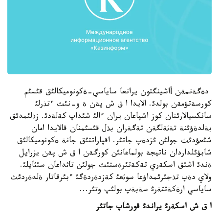
دةگةنمةن أاشينگتون يرانعا ساياسي-ةكونوميكالئق قئسئم
كورسةتؤمةن بولدئ. الايدا ا ق ش پةن ة و-نئث ءتذرلئ
سانكسيالارئنان كوز اشپاعان يران ءالئ شئداپ كةلةدئ. زذلئمدئق
بةلدةؤئنة تةثةلگةن تةگةران بذل قئسئمنان قالايدا امان
شئعؤدئث جولئن ئزدةپ جاتئر. اقپاراتتئق جانة ةكونوميكالئق
شابؤئلداردان ناتيجة بولماعانئن كورگةن ا ق ش پةن يزرايل
ةندئ اشئق اسكةري تةكةتئرةستئث جولئن تاثداعان سئثايلئ.
ولاي دةپ تذجئرئمداؤعا سوثعئ كةزدةردةگئ ءبئرقاتار ةلدةردئث
ساياسي ارةكةتتةرئ سةبةپ بولئپ وتئر...
ا ق ش اسكةرئ يراندئ قورشاپ جاتئر