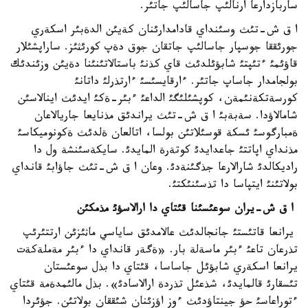
ساربازدارعا ارنالئپ جاسالئپ جاتئر.
ا ق ش-تئث وسئنداي قادامدارئنان كةيئن الدةبئر اسكةري
جورئققا جوسپار جاسالئپ جاتقان جوق دةپ كورئثئز. ساراپشئلار
قاؤئمئ ءتئپتئ شابؤئلدئث قاي كذنئ باستالاتئنئنا دةيئن وزئندئك
بولجامدار جاساپ جاتئر. ءارقايسئسئ ءارتذرلئ داتانئ
كورسةتكةنئمةن، كوپشئلئگئ الداعئ ءبئر-ةكئ ايدئث اينالاسئن
شامالاؤدا. سةبةبئ ا ق ش-تئث يراندئق مذنايعا جاريالاعان
ةمبارگوسئ ئسكة قوسئلاتئن بولسا، اتالعان ةلدئث ةكونوميكاسئ
مذنداي اپاتتئ جاعدايدئ كوتةرة المايدئ. سايكةسئنشة ول دا
راديكالدئ شارالارعا جذگئنةدئ. وعان ا ق ش-تئث جاؤابئ قانداي
بولاتئنئ ايتپاسا دا تذسئنئكتئ.
ا ق ش-يران سوعئسئنا قئتاي دا ارالاسؤئ مذمكئن
يرانعا قاتئستئ جانجالدئث عالامدئق ساياسي ماثئزئن ارتتئرئپ
تذرعان تاعئ ءبئر ماسةلة بار. «ةگةر قانداي دا ءبئر مةملةكةت
يرانعا اسكةري شابؤئل جاساسا، قئتاي دا بذل سوعئستان
تئسقارئ قالمايدئ، شذعئل تذردة ارالاسادئ». بذل مالئمدةمة قئتاي
ءتوراعاسئ حؤ جينتاؤدئث ءوز اؤزئنان شئققان بولاتئن. جؤئردا