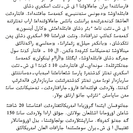
قارساثئندا يران جاعالاؤئنا ا ق ش-تئث اسكةري ذشاق
قابئلداؤشئ «دجونس ستةننيس» كةمةسئ جاقئندادئ. قاثتاردئث
العاشقئ كذندةرئندة يراننئث باتئس جاعالاؤئنداعئ اراب تةثئزئنة
ا ق ش-تئث تاعئ ءبئر ذشاق قابئلداعئش «كارل أينسون»
كةمةسئ كةلئپ تذراقتادئ. ونئث قذرامئنا 90 اسكةري ذشاق پةن
تئكذشاق، «بانكةر حيلل» زئمئرانئ، «حةلسي» راكةتالئق
مينالاؤشئ تةحنيكاسئ كئرةدئ ةكةن. ال 10 - قاثتار كذنئ سول
جةرگة ذشاق قابئلداؤشئ، ايگئلئ «اأراام لينكولن» كةمةسئ
جةتكئزئلدئ. سونداي-اق قاثتاردئث 10 ئ كذنئ ا ق ش-تئث
اسكةري تةثئز كذشتةرئ پارسئ شئعاناعئنا امبةباپ-دةسانتتئق
ساربازدار توبئ مةن تةثئز كذشتةرئنئث ساربازدارئن قالدئرئپ
كةتتئ. ولاردئث قولئنداعئ قارؤ-جاراقتاردئث، تةحنيكانئث سانئ
مةن ساپاسئن ءتئزئپ جاتؤ ارتئق بولار.
جةلتوقسان ايئندا گرؤزيادا امةريكالئقتاردئث اقشاسئنا 20 شاقتئ
شاعئن اؤرؤحانا اشئلعان بولاتئن. جؤئق ارادا ولاردئث سانئ 150
گة جةتؤ كةرةك. ساراپشئلاردئث بولجاؤئنشا، بذل اؤرؤحانالار
ئقتيمال ا ق ش-يران سوعئسئندا جاراقات العان امةريكالئق