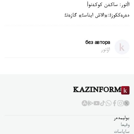
اأتور: ساكةن كوكةنوأ
دةرةككوزئ:«الاش ايناسئ» گازةتئ
без автора
اۆتور
KAZINFORM
بوليمدەر
وقيعا
ساياسات