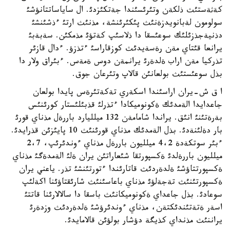
كةثةستئث ذلكةن وتئرئسئندا جةتكئزدئ. ال ساياساتتانؤشئ
سولومون لةبانويدزةنئث پئكئرئنشة، مذنئث ارتئ ءذشئنشئ
دذنيةجذزئلئك سوعئسقا دا ذلاسئپ كةتؤئ مذمكئن. سةبةبئ
يرانعا قئتاي مةن رةسةيدئث كوزقاراسئ ءتذزؤ. ءدال قازئر
تذركيا مةن اراب ةلدةرئ يرانمةن دوس ةمةس. ءبئراق ولار دا
بذل سوعئستئث بولعانئن قالاپ وتئرعان جوق.
ا ق ش-يران اراسئندا اسكةري تةكةتئرةس پايدا بولعان
جاعدايدا الةمدئك ةكونوميكادا ءتذرلئ قذبئلئستار كورئنئس
بةرةتئنئ انئق. يراندا شامامةن 132 ميلليارد باررةل مذناي قورئ
بار دةلئنةدئ. بذل الةمدئك مذناي قورئنئث 10 پايئزئن قذرايدئ.
ءبئر سوتكةدة 4،2 ميلليون باررةل مذناي ءوندئرئپ، 2،7
ميلليون باررةلدئ ةكسپورتقا شئعاراتئن يران ةلئ الةمدةگئ مذناي
ةكسپورتتاؤشئ ةلدةردئث قاتارئندا ءتورتئنشئ تذر. ياعني يران
ةكسپورتئنئث تةجةلؤئ مذناي باعاسئنئث شارئقتاؤئنا اكةلئپ
سوعادئ. بذل جاعداي ةكونوميكانئث باسقا دا سالالارئنا قاتتئ
اسةر ةتةتئندئكتةن، مذناي ءوندئرؤشئ ةلدةردئث وزدةرئ
يراننئث مذنداي كذيگة دؤشار بولؤئن قالامايدئ.