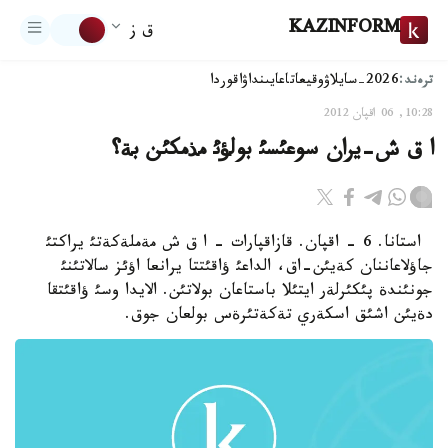
KAZINFORM
ق ز
ترەند:
2026-سايلاۋ
وقيعا
تاعايىنداۋ
اقوردا
10:28, 06 اقپان 2012
ا ق ش-يران سوعئسئ بولؤئ مذمكئن بة؟
استانا. 6 - اقپان. قازاقپارات - ا ق ش مةملةكةتئ يراكتئ
جاؤلاعاننان كةيئن-اق، الداعئ ؤاقئتتا يرانعا اؤئز سالاتئنئ
جونئندة پئكئرلةر ايتئلا باستاعان بولاتئن. الايدا وسئ ؤاقئتقا
دةيئن اشئق اسكةري تةكةتئرةس بولعان جوق.