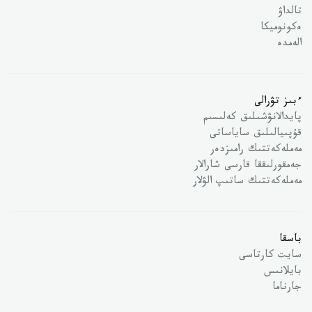
تالداۋ
ەكونوميكا
الەمدە
ءبىز تۋرالى
پايدالانۋشىلىق كەلىسىم
قۇپىيالىلىق ساياساتى
مەملەكەتتىك رامىزدەر
جەمقورلىققا قارسى شارالار
مەملەكەتتىك ساتىپ الۋلار
باسقا
سايت كارتاسى
بايلانىس
جارناما