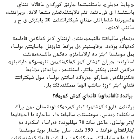
«چاينا دةيلي» باسئلئمئندا جارئق كورگةن ماقالادا قئتاي
باسشئسئ ا ق ش-تئث تئم تالاپشئلدئعئن سئنعا الادئ. «يراننئث
ةكسپورتقا شئعاراتئن مذناي شيكئزاتئنئث 20 پايئزئن ق ح ر
ساتئپ الادئ».
مذنداي سالماقتئ مالئمدةمةنئث ارتئنان كةز كةلگةن قادامدئ
كذتؤگة بولادئ. «قايسئبئر ةل يرانعا شابؤئل جاسايتئن بولسا،
بذل سوعئسقا ءبئز دة ارالاسامئز» دةگةن مالئمدةمةنئث
استارئندا «يران ءذشئن كةز كةلگةنئمةن تئرةسؤگة دايئنبئز»
دةگةن اشئق پئكئر جاتئر. اسئلئندة، يراندئق مذنايعا
ةنگئزئلگةن ةمبارگو جذزةگة اساتئن بولسا، سول شيكئزاتتئ
قئتاي ءبئر ءوزئ ساتئپ الؤعا مذمكئندئگئ بار.
يراندئ تالقانداؤعا قانداي كذش كةرةك؟
يراننئث قارؤلئ كذشتةرئ ءبئر كةزدةگئ اؤعانستان مةن يراك
سةكئلدئ ةمةس. سوعئستئث سالماعئ دا، سالدارئ دا الدةقايدا
اؤئر بولماق. حالئق سانئ 70 ميلليوندئ قذراسا، اسكةرئ دة
ايتارلئقتاي قؤاتتئ - 350 مئث. سان جئلدار بويئ سوعئسقا
دايئندالؤ ساياساتئن جذرگئزگةن يراننئث قارؤلئ كذشتةرئنئث