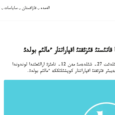
الەمدە
قازاقستان
ساياسات
ت
قاتئستئ قئزئقتئ اقپاراتتار ءمالئم بولدئ
استانا. 4- اقپان. قازاقپارات- ذستئمئزدةگئ جئلدئث 27- شئلدةسئ مةن 12- تامئزئ ارالئعئندا لوندوندا