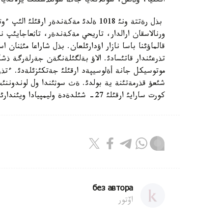
انگليا، ؤةلس، شوتلانديا جانة سولتذستئك يرلانديا قالالارئن 70 كذن بو
بذل رةتتة ونئ 1018 ةلدئ مةكةندةر ارقئ
ورنالاسقان ارالدار، تاريحي مةكةندةر، تاثعاجايئپ ن
قالماؤئنا باسا نازار اؤدارئلعان. بذل شاراعا مئثنان 
تذرعئندار قاتئسادئ. الاؤ بةلگئلةنگةن جةرلةرگة ذش
شئعؤ قذرمةتئنة ية بولدئ. ةث سوثئندا ول لوندوننئث
كورت سارايئ ارقئلئ 27- شئلدةدة وليمپيادا ويئندارئنئث اشئلؤ سالتاناتئ وتةتئن الئپ ستاديونعا كةلةدئ.
без автора
اۆتور