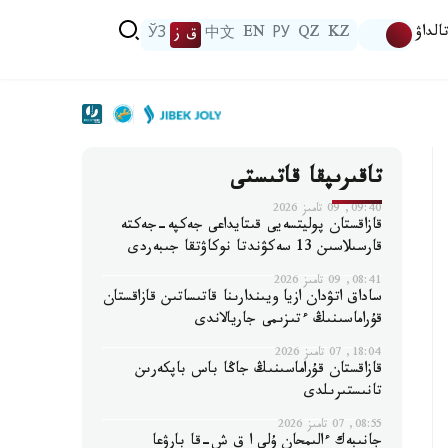
الداۋ
KZ
QZ
РУ
EN
中文
ق ز
ЎЗ
تاقىرىپقا قاتىستى
09:40, 09 تامىز 2026
قازاقستان پوليتسەيى قىتايداعى جەكپە-جەكتە
قارسىلاسىن 13 سەكۋندتا نوكاۋتقا جىبەردى
08:41, 09 تامىز 2026
ساداق اتۋدان ازيا ويىندارىنا قاتىساتىن قازاقستان
قۇراماسىنىڭ ءتىزىمى جاريالاندى
18:04, 07 تامىز 2026
قازاقستان قۇراماسىنىڭ جاڭا باس باپكەرىن
تانىستىرىلدى
08:55, 07 تامىز 2026
جانىبەك ءالىمحان ۇلى ا ق ش-قا بارۋعا