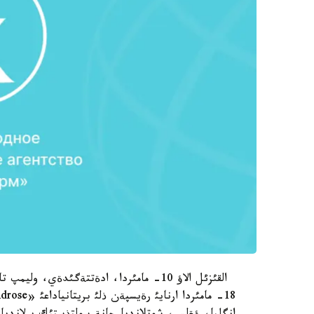
القئزئل الاؤ 10- مامئردا، ادةتتةگئدةي، و