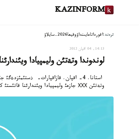
KAZINFORM
ترەند:
اقوردا
تاعايىنداۋ
وقيعا
2026-سايلاۋ
14:13, 04 اقپان 2012
لوندوندا وتةتئن وليمپيادا ويئندارئنا 
وتةتئن ХХХ جازعئ وليمپيادا ويئندارئنا قاتئستئ كةيبئر قئزئقتئ اقپاراتتار كوپشئلئككة ءمالئم بولدئ.