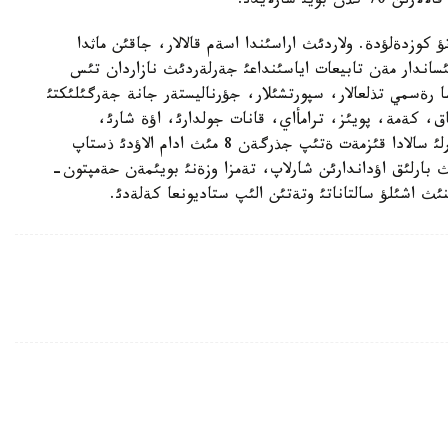
يئ شارلايدئ.
لئ الئپ ءوتؤ كوزدةلؤدة. ولاردئث اراسئندا اسةم قالالار، جاقئن ماثدا
ئساندار مةن تابيعات اياسئنداعئ جةرلةردئث نازاردان تئس
اسا رةسمي تذلعالار، سپورتشئلار، جؤرناليستةر جانة جةرگئلئكتئ
اق، كةمة، پويئز، ترامأاي، قانات جولدارئ، اؤة شارئ،
موتوسيكل جانة أةلوسيپةد ارقئلئ جةتكئزئلةدئ. ءتذرلئ سالادا قئزمةت ةتئپ جذرگةن 8 مئث ادام الاؤدئ ذستاپ
 بارلئق اؤداندارئن شارلاپ، تةمزا وزةنئ بويئمةن حةمپتون-