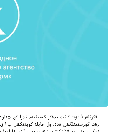
رةت كورسةتئلگةن ةدئ. ول جايلئ كوپتةگةن ب ا ق-تار