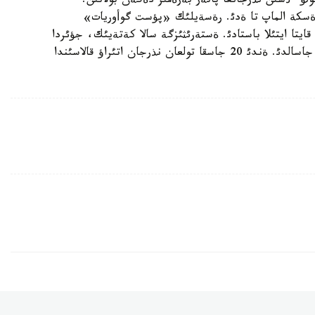
ولؤ ءذشئن نذرجانعا پاتةر بةرةمئز دةگةن بولاتئن.
 ةسكة الماپ تا ةدئ. رةسةيلئك «پؤست گوأوريات»
 قايتا ايتئلا باستادئ. ةستةرئثئزگة سالا كةتةيئك، جؤئردا
الماتئداعئ كلينيكالاردئث بئرئندة نذرجانعا وپةراسيا جاسالدئ. ةندئ 20 جاسقا تولعان نذرجان اتئراؤ قالاسئندا