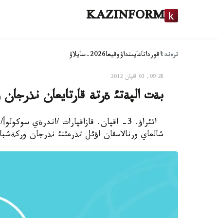
KAZINFORM
ترەند:
اقوردا
تاعايىنداۋ
وقيعا
2026-سايلاۋ
09:28, 03 اقپان 2012
بةت الپةتئ ةرتة قارتايعان نذرجان و
اتئراؤ. 3- اقپان. قازاقپارات /اندرةي سوكو
شالعاي ورنالاسقان اؤئل تذرعئنئ نذرجان وركةشباي