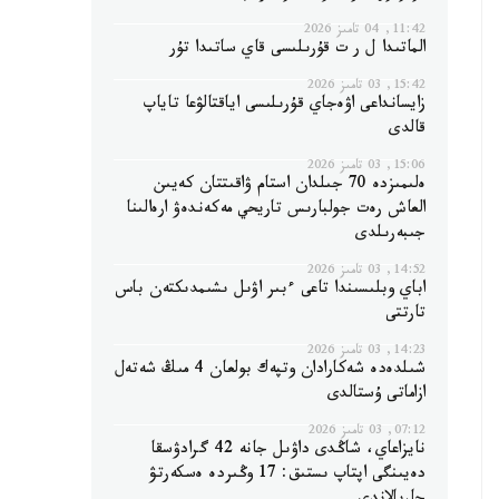
11:42, 04 تامىز 2026
الماتىدا ل ر ت قۇرىلىسى قاي ساتىدا تۇر
15:42, 03 تامىز 2026
زايسانداعى اۋەجاي قۇرىلىسى اياقتالۋعا تاياپ
قالدى
15:06, 03 تامىز 2026
ەلىمىزدە 70 جىلدان استام ۋاقىتتان كەيىن
العاش رەت جولبارىس تاريحي مەكەندەۋ ارەالىنا
جىبەرىلدى
14:52, 03 تامىز 2026
اباي وبلىسىندا تاعى ءبىر اۋىل ىشىمدىكتەن باس
تارتتى
14:23, 03 تامىز 2026
شىلدەدە شەكارادان وتپەك بولعان 4 مىڭ شەتەل
ازاماتى ۇستالدى
07:12, 03 تامىز 2026
نايزاعاي، شاڭدى داۋىل جانە 42 گرادۋسقا
دەيىنگى اپتاپ ىستىق: 17 وڭىردە ەسكەرتۋ