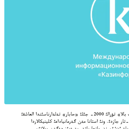
قئزئلقوعا اؤدانئنئث مذقئر كةنتئندة تذراتئن «قارت بالا» تؤرالئ 2000- جئلئ «حابار» تةلةارناسئندا العاشقئ
 جازدئ. ونئ استانا مةن گةرمانياداعئ كلينيكالاردا