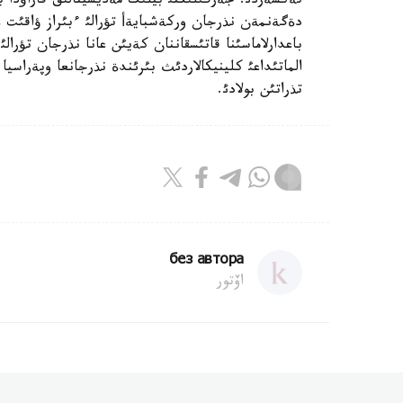
تةكسةردئ. جةرگئلئكتئ بيلئك مةديسينالئق قاراؤدا ب
دةگةنمةن نذرجان وركةشبايةأ تؤرالئ ءبئراز ؤاقئت
باعدارلاماسئنا قاتئسقاننان كةيئن عانا نذرجان تؤرالئ
تذراتئن بولادئ.
без автора
اۆتور