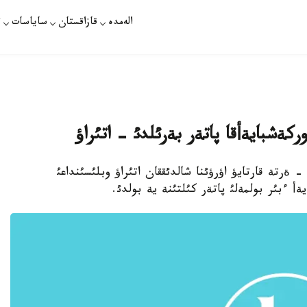
الەمدە
قازاقستان
ساياسات
ت
ركةشبايةأقا پاتةر بةرئلدئ - اتئراؤ
لوأ/ - ةرتة قارتايؤ اؤرؤئنا شالدئققان اتئراؤ وبلئسئنداعئ
ةأ ءبئر بولمةلئ پاتةر كئلتئنة ية بولدئ.