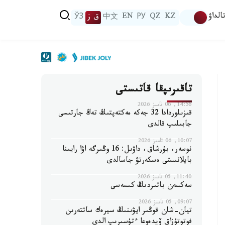
الداۋ
KZ
QZ
РУ
EN
中文
ق ز
ЎЗ
تاقىرىپقا قاتىستى
14:56, 06 تامىز 2026
قىزىلوردادا 32 جەكە مەكتەپتىڭ تەڭ جارتىسى
جابىلىپ قالدى
10:07, 06 تامىز 2026
نوسەر، بۇرشاق، داۋىل: 16 وڭىرگە اۋا رايىنا
بايلانىستى ەسكەرتۋ جاسالدى
11:40, 05 تامىز 2026
سەكسەن باتىردىڭ كىسەسى
09:07, 05 تامىز 2026
تيان-شان قوڭىر ايۋىنىڭ سيرەك ساتتەرىن
فوتوتۇزاق ۆيدەوعا ءتۇسىرىپ الدى