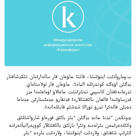
ب.وماروأتئث ايتؤئنشا، قاتتئ جاؤعان قار سالدارئنان تئكذشاقتار
بذگئن اؤةگة كوتةرئلة المادئ. جاؤعان قار تولاستاماي
تذرعاندئقتان كاسپيي تةثئزئنئث جاعالاؤ اؤماعئندا مذز
قذرساؤئندا قالعان بالئقشئلاردئ قذتقارؤ جذمئستارئن جذماعا
دةيئن قالدئرا تذرؤ تؤرالئ شةشئم قابئلداندئ.
«وتكةن ءتذنئ جانة بذگئن ءبئز بالئق قورعاؤ شارؤاشئلئق
وكئلدةرئمةن بئرلةسة وتئرا بارلئق بالئقشئلار كووپةراتيأتةرئنة
كئرئپ شئقتئق. ولاردئث ايتؤئنشا، ولاردئث بئردة ءبئر