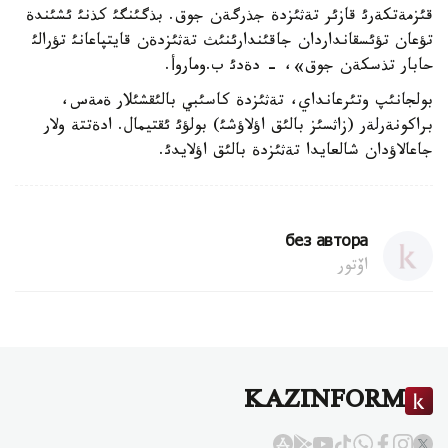
قئزمةتكةرئ قازئر تةثئزدة جذرگةن جوق. بذگئنگئ كذنئ ئشئندة
تؤعان تؤئسقانداردان جاقئندارئنئث تةثئزدةن قايتپاعانئ تؤرالئ
حابار تذسكةن جوق»، - دةدئ ب.وماروأ.
بولجانئپ وتئرعانداي، تةثئزدة كاسئبي بالئقشئلار ةمةس،
براكونةرلةر (زاثسئز بالئق اؤلاؤشئ) بولؤئ ئقتيمال. ادةتتة ولار
جاعالاؤدان شالعايدا تةثئزدة بالئق اؤلايدئ.
без автора
اۆتور
KAZINFORM