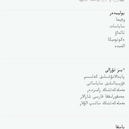
بوليمدەر
وقيعا
ساياسات
تالداۋ
ەكونوميكا
الەمدە
ءبىز تۋرالى
پايدالانۋشىلىق كەلىسىم
قۇپىيالىلىق ساياساتى
مەملەكەتتىك رامىزدەر
جەمقورلىققا قارسى شارالار
مەملەكەتتىك ساتىپ الۋلار
باسقا