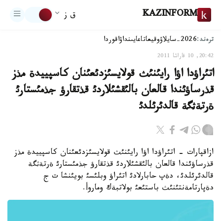
KAZINFORM
ق ز
ترەند:
2026-سايلاۋ
وقيعا
تاعايىنداۋ
اقوردا
20:42, 10 قاراشا 2011
اتئراؤدا اؤا رايئنئث قولايسئزدئعئنان كاسپييدة مذز
قذرساؤئندا قالعان بالئقشئلاردئ قذتقارؤ جذمئستارئ
ةرتةثگة قالدئرئلدئ
ازاقپارات - اتئراؤدا اؤا رايئنئث قولايسئزدئعئنان كاسپييدة مذز
قذرساؤئندا قالعان بالئقشئلاردئ قذتقارؤ جذمئستارئ ةرتةثگة
قالدئرئلدئ، دةپ حابارلادئ اتئراؤ وبلئسئ بويئنشا ت ج
دةپارتامةنتئنئث باستئعئ بولاتبةك وماروأ.