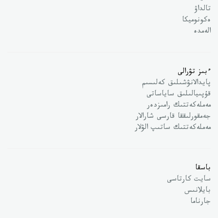
تالداۋ
ەكونوميكا
الەمدە
ءبىز تۋرالى
پايدالانۋشىلىق كەلىسىم
قۇپىيالىلىق ساياساتى
مەملەكەتتىك رامىزدەر
جەمقورلىققا قارسى شارالار
مەملەكەتتىك ساتىپ الۋلار
باسقا
سايت كارتاسى
بايلانىس
جارناما