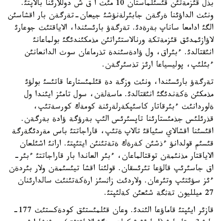
بذل قئزمةتئن قئسئلماستان 10 مئث ا ق ش دوللارئنا بالاپتئ.
ونئث الداؤئنا ةرگةن جابئرلةنؤشئ جيعان-تةرگةن بار اقشاسئن
الگئ ادامعا ساناپ بةرةدئ. تةرگةؤ بارئسئندا، الاياقتئث جوعارئ
لاؤازئمدئق قئزمةتكة ورنالاستئراتئن مذمكئندئگئ بولماعانئ
انئقتالدئ. ءبئراق، ول ؤادةسئندة تذرماعان سوث الدانعانئن
ءبئلئپ، پوليسياعا ارئز تذسئرگةن.
تةرگةؤ بارئسئندا، ونئث وزگة دة قئلمئستارعا قاتئسئ بولؤئ
مذمكئن ةكةندئگئ انئقتالدئ. ماسةلةن، سول تامئز ايئندا ول
ةلوردانئث ءبئرقاتار كاسئپكةرلةرئنة كومةك كورسةتئپ،
قذرئلئس جذمئستارئنا تاپسئرئس الئپ بةرؤگة ؤادة بةرگةن.
اقئسئنا اقشالاي سئياقئ تالاپ ةتئپ، قاراجاتتئ باس مةردئگةرگة
قئسئم قولدانؤ ءذشئن كةرةك ةتةتئنئن ايتئپتئ. ارانئ اشئلعان
الاياقتار مذنئمةن توقتالماعان، ءبئر العاندا بار قاراجاتتئ ءبئر-
اق جاسئرئپ قالؤعا تئرئسقان. قولئنا اقشا تيئسئمةن ولار بئردةن
ءئز سؤئتئپ وتئرعان. ولاردئث زاثسئز ارةكةتئنئث سالدارئنان
27 ميلليون تةثگة شئعئن كةلئپتئ.
قازئر ايئپتئ قاماؤعا الئندئ. وعان قئلمئستئق كودةكستئث 177-