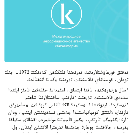
قذقئق قورعاؤشئلاردئث قذرئعئنا ئلئككةن كذدئكتئ 1972- جئلئ
تؤعان، قوستاناي قالاسئنئث تذرعئنئ ةكةنئ انئقتالدئ.
ءسال ةرتةرةكتة، ناقتئ ايتساق، اعئمداعئ جئلدئث تامئز ايئندا
سةمةي قالاسئنئث تذرعئنئ ءتارتئپ ساقشئلارئنا شاعئم
ءتذسئردئ. ايتؤئنشا ا. ةسئمدئ الگئ تانئس ءوزئنئث «سامذرئق-
قازئنا» ذلتتئق كومپانياسئندا جذمئس ئستةيتئنئن ايتئپ، ودان
ءارئ اثگئمةگة تارتئپ، ةگةر قاجةتتئ مولشةردة اقشالاي سئياقئ
بةرسة، جالاقئسئ جوعارئ جذمئسقا تذرعئزا الاتئنئن ايتقان. ول