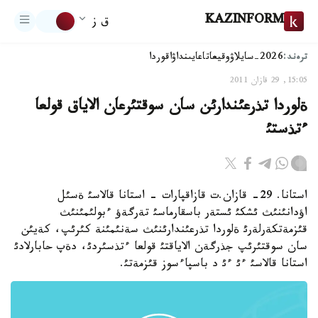
KAZINFORM
ق ز
ترەند:
2026-سايلاۋ
وقيعا
تاعايىنداۋ
اقوردا
15:05, 29 قازان 2011
ةلوردا تذرعئندارئن سان سوقتئرعان الاياق قولعا
ءتذستئ
استانا. 29- قازان.ت قازاقپارات - استانا قالاسئ ةسئل
اؤدانئنئث ئشكئ ئستةر باسقارماسئ تةرگةؤ ءبولئمئنئث
قئزمةتكةرلةرئ ةلوردا تذرعئندارئنئث سةنئمئنة كئرئپ، كةيئن
سان سوقتئرئپ جذرگةن الاياقتئ قولعا ءتذسئردئ، دةپ حابارلادئ
استانا قالاسئ ءئ ءئ د باسپاءسوز قئزمةتئ.