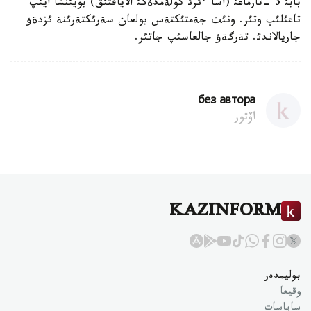
بابئ 3 -تارماعئ (اسا ءئرئ كولةمدةگئ الاياقتئق) بويئنشا ايئپ
تاعئلئپ وتئر. ونئث جةمتئكتةس بولعان سةرئكتةرئنة ئزدةؤ
جاريالاندئ. تةرگةؤ جالعاسئپ جاتئر.
без автора
اۆتور
KAZINFORM
بوليمدەر
وقيعا
ساياسات