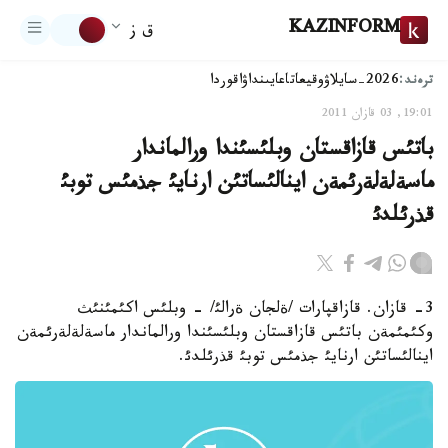
KAZINFORM
ق ز
ترەند:
2026-سايلاۋ
وقيعا
تاعايىنداۋ
اقوردا
19:01, 03 قازان 2011
باتئس قازاقستان وبلئسئندا ورالماندار
ماسةلةلةرئمةن اينالئساتئن ارنايئ جذمئس توبئ
قذرئلدئ
3- قازان. قازاقپارات /ةلجان ةرالئ/ - وبلئس اكئمئنئث
وكئمئمةن باتئس قازاقستان وبلئسئندا ورالماندار ماسةلةلةرئمةن
اينالئساتئن ارنايئ جذمئس توبئ قذرئلدئ.