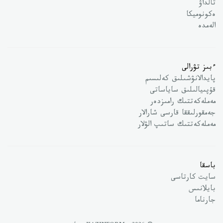
تالداۋ
ەكونوميكا
الەمدە
ءبىز تۋرالى
پايدالانۋشىلىق كەلىسىم
قۇپىيالىلىق ساياساتى
مەملەكەتتىك رامىزدەر
جەمقورلىققا قارسى شارالار
مەملەكەتتىك ساتىپ الۋلار
باسقا
سايت كارتاسى
بايلانىس
جارناما