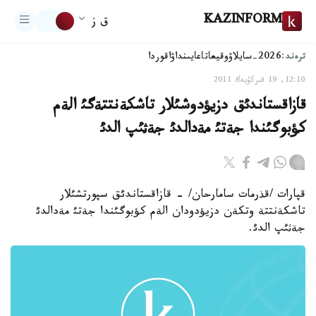
KAZINFORM
ق ز
ترەند:
2026-سايلاۋ
وقيعا
تاعايىنداۋ
اقوردا
12:10, 19 قىركۇيەك 2011
قازاقستاندئق دزيؤدوشئلار تاشكةنتتةگئ الةم
كؤبوگئندا جةتئ مةدالدئ جةثئپ الدئ
قپارات /قذرمات سامارحان/ - قازاقستاندئق سپورتشئلار
تاشكةنتتة وتكةن دزيؤدودان الةم كؤبوگئندا جةتئ مةدالدئ
جةثئپ الدئ.