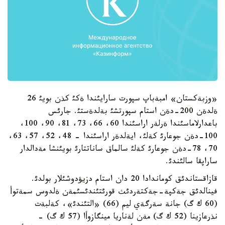
«وزبةكستان» امبةباپ سپورت سارايئندا ةكئ كذن بويئ 26
ةلدةن 200-دةن استام سپورتشئ بةلدةستئ. جارئس
باعدارلاماسئندا ةرلةر اراسئندا 60، 66، 73، 81، 90، 100،
100-دةن جوعارئ كةلئ، ايةلدةر اراسئندا - 48، 52، 57، 63،
70، 78-دةن جوعارئ كةلئ سالماق ساناتتارئ بويئنشا مةدالدار
ساراپقا سالئندئ.
قازاقستاندئق كوماندادا 20 دان استام دزيؤدوشئلار بولدئ.
فينالدئق جةكپة-جةكتةردئث قورئتئندئسئمةن ةلدوس سمةتوأ
(60 ك گ) جانة سةرگةي ليم (66) «التئندئ»، كةلبةت
نذرعازينا (52 ك گ) مةن لةناريا مينگازوأا (57 ك گ) -