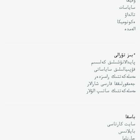
وقيعا
ساياسات
تالداۋ
ەكونوميكا
الەمدە
ءبىز تۋرالى
پايدالانۋشىلىق كەلىسىم
قۇپىيالىلىق ساياساتى
مەملەكەتتىك رامىزدەر
جەمقورلىققا قارسى شارالار
مەملەكەتتىك ساتىپ الۋلار
باسقا
سايت كارتاسى
بايلانىس
جارناما