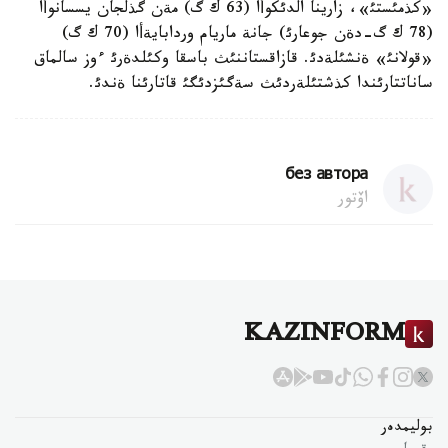
«كذمئستئ»، زارينا الدئكوأا (63 ك گ) مةن گذلجان يسسانوأا
(78 ك گ-دةن جوعارئ) جانة ماريام وردابايةأا (70 ك گ)
«قولانئ» ةنشئلةدئ. قازاقستاننئث باسقا وكئلدةرئ ءوز سالماق
ساناتتارئندا كذشتئلةردئث سةگئزدئگئ قاتارئنا ةندئ.
без автора
اۆتور
KAZINFORM
بوليمدەر