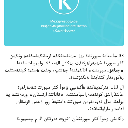
58 جاستاعئ سپورتشئ بذل جةتئستئككة ارحانگةلسكئدة وتكةن
كئر سپورتئ شةبةرلةرئنئث بذكئل الةمدئك وليمپياداسئندا
«جذلقؤ-سپرينت» اتالئمئندا جةتئپ، ونئث ةسئمئ گيننةستئث
رةكوردتار كئتابئنا ةنگئزئلدئ.
ال 13- قئركذيةكتة ةأگةنيي ؤحوأ كئر سپورتئ شةبةرلةرئ
حالئقارالئق كونفةدةراسياسئنئث «قاناتتئ ارئستان» وردةنئنة ية
بولدئ. بذل قذرمةتپةن سپورتتئ دامئتؤعا زور ذلةس قوسقان
ادامدار ماراپاتتالادئ.
ةأگةني ؤحوأ كئر سپورتئنان ءتورت دذركئن الةم چةمپيونئ.