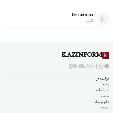
без автора
اۆتور
KAZINFORM
بوليمدەر
وقيعا
ساياسات
تالداۋ
ەكونوميكا
الەمدە