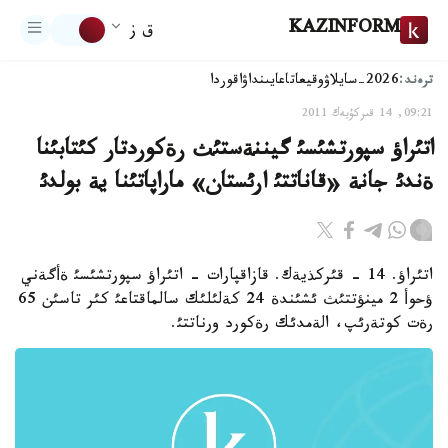
KAZINFORM
ق ز
ترەند:
2026-سايلاۋ
وقيعا
تاعايىنداۋ
اقوردا
09:21, 14 قىركۇيەك 2011
اتئراؤ سپورتشئسئ گيننةستئث رةكوردتار كئتابئنا
ةندئ جانة «قاناتتئ ارئستان» ماراپاتئنا ية بولدئ
اتئراؤ. 14 - قئركذيةك. قازاقپارات - اتئراؤ سپورتشئسئ ةأگةني
ؤحوأ 2 مينؤتتئث ئشئندة 24 كةلئلئك سالماقتاعئ كئر تاسئن 65
رةت كوتةرئپ، الةمدئك رةكورد ورناتتئ.