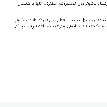
ؤئنشا، «تاؤلار مةن گذلدةردئث سيقئرئ» اتاؤئ تاجئكستان
تكةنئندةي، بذل كورمة - قئتاي مةن تاجئكستاننئث مادةني
ةملةكةتتةرئنئث مادةني ومئرئندة دة ماثئزدئ وقيعا بولماق.