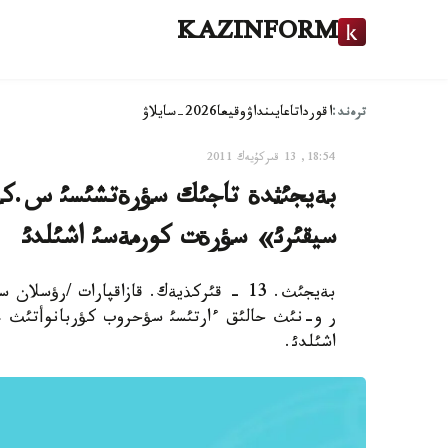
KAZINFORM
ترەند:
اقوردا
تاعايىنداۋ
وقيعا
2026-سايلاۋ
18:54, 13 قىركۇيەك 2011
بةيجئثدة تاجئك سؤرةتشئسئ س.كؤر
سيقئرئ» سؤرةت كورمةسئ اشئلدئ
بةيجئث. 13 - قئركذيةك. قازاقپارات /ر
ر و-نئث حالئق ءارتئسئ سؤحروب كؤربانوأتئث «
اشئلدئ.