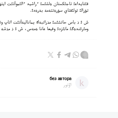
قئتايداعئ تاجئكستان ةلشئسئ ءراشيد ءالئموأتئث ايت
تؤرالئ تولئقتاي سؤرةتتةمة بةرةدئ.
ش ئ ذ باس حاتشئسئ مذراتبةك يماناليةأتئث اتاپ و
ومئرئندةگئ ماثئزدئ وقيعا عانا ةمةس، ش ئ ذ مذشة م
без автора
اۆتور