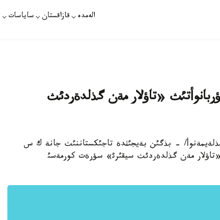
الەمدە
قازاقستان
ساياسات
ت
بانوأتئث «تاؤلار مةن گذلدةردئث
ؤسلان سذلةيمةنوأ/ - بذگئن بةيجئثدة تاجئكستاننئث جانة ك س
تاؤلار مةن گذلدةردئث سيقئرئ» سؤرةت كورمةسئ