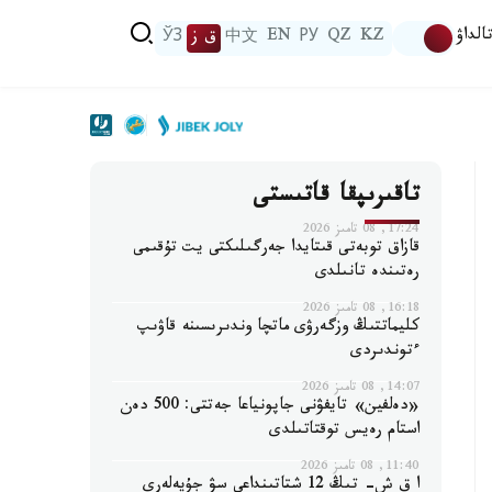
الداۋ
KZ
QZ
РУ
EN
中文
ق ز
ЎЗ
تاقىرىپقا قاتىستى
17:24, 08 تامىز 2026
قازاق توبەتى قىتايدا جەرگىلىكتى يت تۇقىمى
رەتىندە تانىلدى
16:18, 08 تامىز 2026
كليماتتىڭ وزگەرۋى ماتچا وندىرىسىنە قاۋىپ
ءتوندىردى
14:07, 08 تامىز 2026
«دەلفين» تايفۋنى جاپونياعا جەتتى: 500 دەن
استام رەيس توقتاتىلدى
11:40, 08 تامىز 2026
ا ق ش- تىڭ 12 شتاتىنداعى سۋ جۇيەلەرى