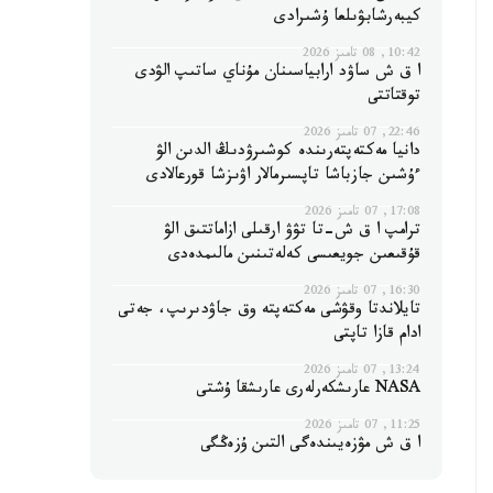
كيبەرشابۋىلعا ۇشىرادى
10:42, 08 تامىز 2026
ا ق ش ساۋد ارابياسىنان مۇناي ساتىپ الۋدى
توقتاتتى
22:46, 07 تامىز 2026
دانيا مەكتەپتەرىندە كوشىرۋدىڭ الدىن الۋ
ءۇشىن جازباشا تاپسىرمالار اۋىزشا قورعالادى
17:08, 07 تامىز 2026
ترامپ ا ق ش-تا تۋۋ ارقىلى ازاماتتىق الۋ
قۇقىعىن جويعىسى كەلەتىنىن مالىمدەدى
16:30, 07 تامىز 2026
تايلاندتا وقۋشى مەكتەپتە وق جاۋدىرىپ، جەتى
ادام قازا تاپتى
13:24, 07 تامىز 2026
NASA عارىشكەرلەرى عارىشقا ۇشتى
11:25, 07 تامىز 2026
ا ق ش مۋزەيىندەگى التىن ۇزەڭگى