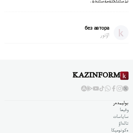
تذسئنئكتةمةسئندة.
без автора
اۆتور
KAZINFORM
بوليمدەر
وقيعا
ساياسات
تالداۋ
ەكونوميكا