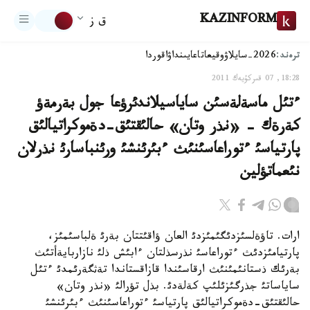
KAZINFORM
ق ز
ترەند:
2026-سايلاۋ
وقيعا
تاعايىنداۋ
اقوردا
18:28, 07 قىركۇيەك 2011
ءتئل ماسةلةسئن ساياسيلاندئرؤعا جول بةرمةؤ
كةرةك - «نذر وتان» حالئقتئق-دةموكراتيالئق
پارتياسئ ءتوراعاسئنئث ءبئرئنشئ ورئنباسارئ نذرلان
نئعماتؤلين
ارات. تاؤةلسئزدئگئمئزدئ العان ؤاقئتتان بةرئ ةلباسئمئز،
پارتيامئزدئث ءتوراعاسئ نذرسذلتان ءابئش ذلئ نازاربايةأتئث
بةرئك ذستانئمئنئث ارقاسئندا قازاقستاندا تةثگةرئمدئ ءتئل
ساياساتئ جذرگئزئلئپ كةلةدئ. بذل تؤرالئ «نذر وتان»
حالئقتئق-دةموكراتيالئق پارتياسئ ءتوراعاسئنئث ءبئرئنشئ