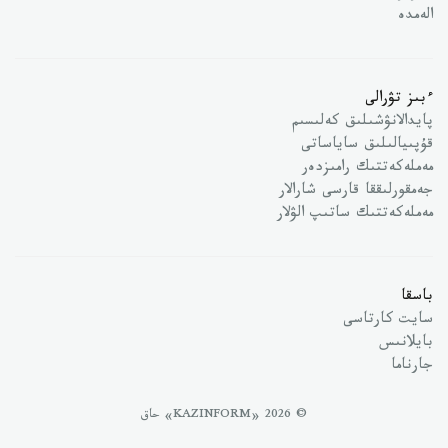
الەمدە
ءبىز تۋرالى
پايدالانۋشىلىق كەلىسىم
قۇپىيالىلىق ساياساتى
مەملەكەتتىك رامىزدەر
جەمقورلىققا قارسى شارالار
مەملەكەتتىك ساتىپ الۋلار
باسقا
سايت كارتاسى
بايلانىس
جارناما
© 2026 «KAZINFORM» حاق