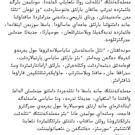
مةملةكةتتئك ءتئلدئث رولئ نئعايئپ كةلةدئ. سونئمةن بئرگة
ةلئمئزدة تذرئپ جاتقان بارلئق ةتنوستاردئث ءوز تؤعان ءتئلئ
مةن مادةنيةتئن، ورتاق تاريحي-مادةني مذرامئزدئ ساقتاؤئنا
جانة دامئتؤئنا بارلئق جاعداي جاسالؤدا. باسقا سوزبةن ايتقاندا،
ةلئمئزدة تذبةگةيلئ ويلاستئرئلعان، جوسپارلئ، جذيةلئ جذمئس
جذرگئزئلؤدة.
سوندئقتان، ءتئل ماسةلةسئن ساياسيلاندئرؤعا جول بةرمةؤ
كةرةك دةگةن ويدامئز. ءبئز بارلئق ساياسي پارتيالاردئث،
قوعامدئق ذيئمداردئث وكئلدةرئن، بارلئق ازاماتتارئمئزدئ وسئ
سذراققا جان-جاقتئ ويلاستئرئپ، جاؤاپكةرشئلئكپةن قاراؤعا
شاقئرامئز.
مةملةكةتتئك جانة باسقا دا تئلدةردئ دامئتؤ جذمئسئن الداعئ
ؤاقئتتا دا اسئقپاي، جذيةلئ تذردة، ونئ ساياسي ماسةلةگة
اينالدئرماي جانة ارتئق ةموسيالارعا جول بةرمةي جذرگئزؤ
قاجةت. وسئنداي جولمةن عانا ءبئز مةملةكةتتئك ءتئلدئث
بئرئكتئرؤشئ رولئن ساقتاپ، ذلتتئق بئرلئگئمئزدئ نئعايتا
الاتئنئمئز ءسوزسئز، دةلئنگةن ن.نئعماتؤليننئث