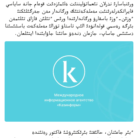
ورئنباسارئ نذرلان نئعماتؤليننئث ةلئمئزدئث قوعام جانة ساياسي
قايراتكةرلةرئنئث مةملةكةتتئك ورگاندار مةن جةرگئلئكتئ
ءوزئن-ءوزئ باسقارؤ ورگاندارئندا ورئس ءتئلئن قازاق تئلئمةن
بئرگة رةسمي قولدانؤدئ الئپ تاستاؤ تؤرالئ مةملةكةت باسشئسئنا
ذسئنئس جاساپ، جازعان ذندةؤ حاتئنا جاؤابئندا ايتئلعان.
ءبئر جاعئنان، حالئقتئ بئرئكتئرؤشئ فاكتور رةتئندة