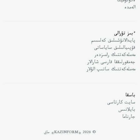
ەكونوميكا
الەمدە
ءبىز تۋرالى
پايدالانۋشىلىق كەلىسىم
قۇپىيالىلىق ساياساتى
مەملەكەتتىك رامىزدەر
جەمقورلىققا قارسى شارالار
مەملەكەتتىك ساتىپ الۋلار
باسقا
سايت كارتاسى
بايلانىس
جارناما
© 2026 «KAZINFORM» حاق