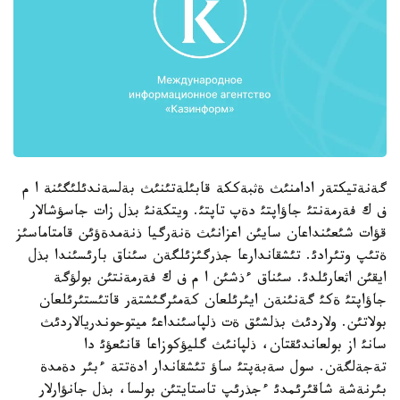
گةنةتيكتةر ادامنئث ةثبةككة قابئلةتئنئث بةلسةندئلئگئنة ا م
ف ك فةرمةنتئ جاؤاپتئ دةپ تاپتئ. ويتكةنئ بذل زات جاسؤشالار
قؤات شئعئنداعان سايئن اعزانئث ةنةرگيا ذنةمدةؤئن قامتاماسئز
ةتئپ وتئرادئ. تئشقاندارعا جذرگئزئلگةن سئناق بارئسئندا بذل
ايقئن اثعارئلدئ. سئناق ءذشئن ا م ف ك فةرمةنتئن بولؤگة
جاؤاپتئ ةكئ گةنئنةن ايئرئلعان كةمئرگئشتةر قاتئستئرئلعان
بولاتئن. ولاردئث بذلشئق ةت ذلپاسئنداعئ ميتوحوندريالاردئث
سانئ از بولعاندئقتان، ذلپانئث گليؤكوزاعا قانئعؤئ دا
تةجةلگةن. سول سةبةپتئ ساؤ تئشقاندار ادةتتة ءبئر دةمدة
بئرنةشة شاقئرئمدئ ءجذرئپ تاستايتئن بولسا، بذل جانؤارلار