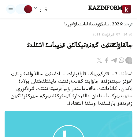
KAZINFORM
ق ز
ترەند:
2026-سايلاۋ
وقيعا
تاعايىنداۋ
اقوردا
14:20, 07 قىركۇيەك 2011
جالقاؤلئقتئث گةنةتيكالئق قذپياسئ اشئلدئ
استانا. 7- قئركذيةك. قازاقپارات - ادامنئث جالقاؤلئعئ ونئث
اقؤئز سينتةزئنة جاؤاپتئ گةندةرئنئث تاپشئلئعئنان بولادئ
ةكةن. كانادانئث ماك-ماستةر ؤنيأةرسيتةتئنئث گرةگوري
ستةينبةرگ باستاعان عالئمدارئ كةمئرگئشتةرگة جذرگئزئلگةن
زةرتتةؤ بارئسئندا وسئنئ انئقتادئ.