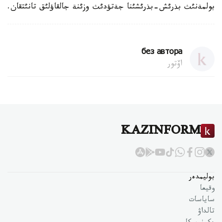
بولمةنئث بذرئش-بذرئشئنا جةتؤدئث وزئنة جالقاؤلئق تانئتقان.
без автора
اۆتور
KAZINFORM
بوليمدەر
وقيعا
ساياسات
تالداۋ