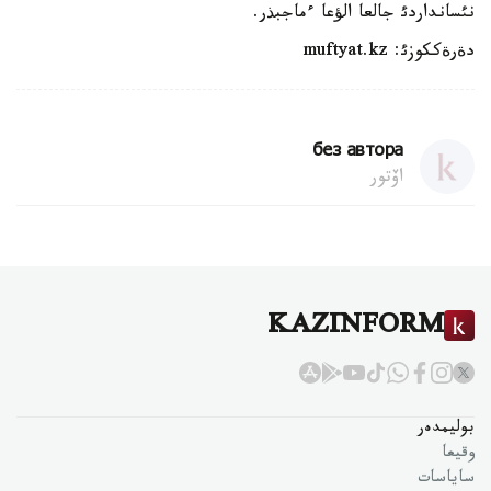
نئسانداردئ جالعا الؤعا ءماجبذر.
دةرةككوزئ: muftyat.kz
без автора
اۆتور
KAZINFORM
بوليمدەر
وقيعا
ساياسات