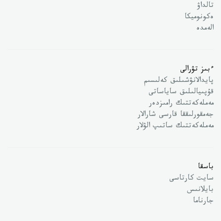
تالداۋ
ەكونوميكا
الەمدە
ءبىز تۋرالى
پايدالانۋشىلىق كەلىسىم
قۇپىيالىلىق ساياساتى
مەملەكەتتىك رامىزدەر
جەمقورلىققا قارسى شارالار
مەملەكەتتىك ساتىپ الۋلار
باسقا
سايت كارتاسى
بايلانىس
جارناما