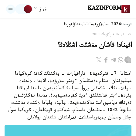
KAZINFORM
ق ز
ترەند:
2026-سايلاۋ
وقيعا
تاعايىنداۋ
اقوردا
10:29, 07 قىركۇيەك 2011
افينادا قاشان مةشئت اشئلادئ؟
استانا. 7- قئركذيةك. قازاقپارات - بذگئنگئ كذنئ گرةكيادا
ميلليوننان استام مذسئلمان ءومئر سذرؤدة. الايدا، ةلدئث
سولتذستئك-شئعئس پروأينسياسئ كسانتيدةن باسقا ايماقتا
بئردة-ءبئر قذلشئلئق ءذيئ كةزدةسپةيدئ. مذندا نةگئزئنةن
تذرئك دياسپوراسئ مةكةندةيدئ. جالپئ، يليادا ةلئندة مةشئت
سالؤعا 1832 -جئلدان باستاپ شةكتةؤ قويئلعان. گرةكيا سول
جئل وسمان يمپةرياسئنئث قذرامئنان شئققان بولاتئن.