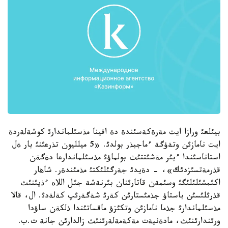
بيئلعئ ورازا ايت مةرةكةسئندة دة افينا مذسئلماندارئ كوشةلةردة
ايت نامازئن وتةؤگة ءماجبذر بولدئ. «5 ميلليون تذرعئنئ بار ةل
استاناسئندا ءبئر مةشئتتئث بولماؤئ مذسئلماندارعا دةگةن
قذرمةتسئزدئك»، - دةيدئ جةرگئلئكتئ مذمئندةر. شاهار
اكئمشئلئلئگئ وسئمةن قاتارئنان بئرنةشة جئل اللاه ءذيئنئث
قذرئلئسئن باستاؤ جذمئستارئن كةرئ شةگةرئپ كةلةدئ. ال، قالا
مذسئلماندارئ جذما نامازئن وتكئزؤ ماقساتئندا ذلكةن ساؤدا
ورئندارئنئث، مادةنيةت مةكةمةلةرئنئث زالدارئن جانة ت.ب.