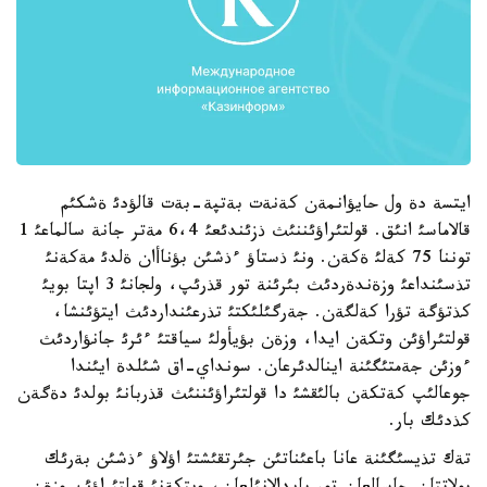
ايتسة دة ول حايؤانمةن كةنةت بةتپة-بةت قالؤدئ ةشكئم
قالاماسئ انئق. قولتئراؤئننئث ذزئندئعئ 6،4 مةتر جانة سالماعئ 1
توننا 75 كةلئ ةكةن. ونئ ذستاؤ ءذشئن بؤناأان ةلدئ مةكةنئ
تذسئنداعئ وزةندةردئث بئرئنة تور قذرئپ، ولجانئ 3 اپتا بويئ
كذتؤگة تؤرا كةلگةن. جةرگئلئكتئ تذرعئنداردئث ايتؤئنشا،
قولتئراؤئن وتكةن ايدا، وزةن بؤيأولئ سياقتئ ءئرئ جانؤاردئث
ءوزئن جةمتئگئنة اينالدئرعان. سونداي-اق شئلدة ايئندا
جوعالئپ كةتكةن بالئقشئ دا قولتئراؤئننئث قذربانئ بولدئ دةگةن
كذدئك بار.
تةك تذيسئگئنة عانا باعئناتئن جئرتقئشتئ اؤلاؤ ءذشئن بةرئك