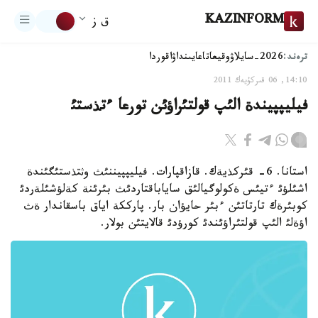
KAZINFORM
ق ز
ترەند:
2026-سايلاۋ
وقيعا
تاعايىنداۋ
اقوردا
14:10, 06 قىركۇيەك 2011
فيليپپيندة الئپ قولتئراؤئن تورعا ءتذستئ
استانا. 6- قئركذيةك. قازاقپارات. فيليپپيننئث وثتذستئگئندة
اشئلؤئ ءتيئس ةكولوگيالئق ساياباقتاردئث بئرئنة كةلؤشئلةردئ
كوبئرةك تارتاتئن ءبئر حايؤان بار. پارككة اياق باسقاندار ةث
اؤةلئ الئپ قولتئراؤئندئ كورؤدئ قالايتئن بولار.