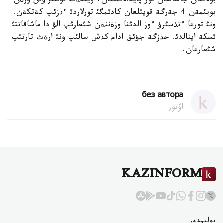
بولاتتان جاسالعان تور پايدالانئلعان، ويتكةنئ قولتئراؤئن وزةن
بويئمةن 4 جةرگة قويئلعان كادئمگئ تورلاردئ ءذزئپ كةتكةن.
ونئ تورعا ءتذسئرؤ ءوز الدئنا وزةننةن شئعارئپ الؤ دا ماشاقاتتئ
ئسكة اينالدئ. جذزگة جؤئق ادام كذش سالئپ ونئ ارةث تارتئپ
شئعارعان.
без автора
اۆتور
KAZINFORM
بوليمدەر