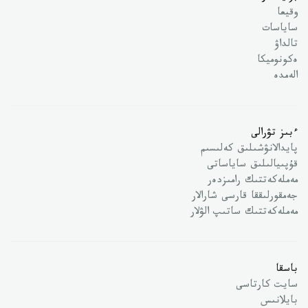
وقيعا
ساياسات
تالداۋ
ەكونوميكا
الەمدە
ءبىز تۋرالى
پايدالانۋشىلىق كەلىسىم
قۇپىيالىلىق ساياساتى
مەملەكەتتىك رامىزدەر
جەمقورلىققا قارسى شارالار
مەملەكەتتىك ساتىپ الۋلار
باسقا
سايت كارتاسى
بايلانىس