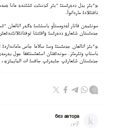
«ءبئز بذل ذدةرئستئ ءبئر كذننئث ئشئندة عانا ةمة
ناقتئلادئ ماردانوأ.
سونئمةن قاتار أةدومستأو باسشئسئ ةگةر اتالعان ءئس-
جذمئستان شئعارؤ ذدةرئسئ ؤاقئتشا توقتاتئلاتئندئعئن
«ءبئز اتالعان جذمئستئ وسئ سالاعا جاس مامانداردئ 
باستاپ وتئرمئز. سوندئقتان اسئعئستئققا جول بةرمة
جذمئستان شئعارئپ جئبةرئپ جاقسئ ات المايمئز»، 
без автора
اۆتور