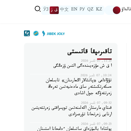
الداۋ
KZ
QZ
РУ
EN
中文
ق ز
ЎЗ
تاقىرىپقا قاتىستى
11:25, 07 تامىز 2026
ا ق ش مۋزەيىندەگى التىن ۇزەڭگى
10:24, 07 تامىز 2026
تۋۆاداعى «پاتشالار اڭعارىنان» تابىلعان
ەسكەرتكىشتەر ساق مادەنيەتىن تەرەڭ
زەرتتەۋگە جول اشادى
09:52, 07 تامىز 2026
قىتاي مارستان اكەلىنەتىن توپىراقتى زەرتتەيتىن
ارنايى زەرتحانا تۇرعىزادى
09:25, 07 تامىز 2026
پولشادا بالمۇزداق ساتىلعان ءدامحانا استىنان