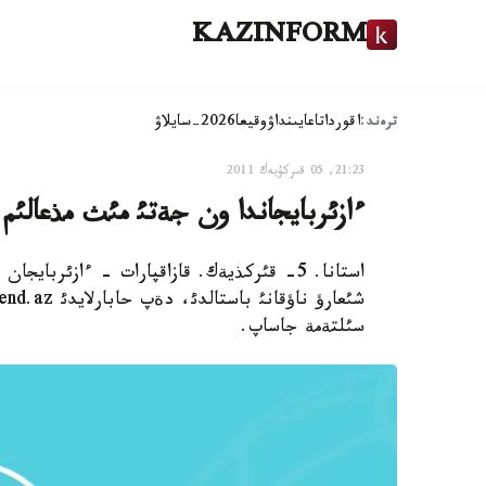
KAZINFORM
ترەند:
اقوردا
تاعايىنداۋ
وقيعا
2026-سايلاۋ
21:23, 05 قىركۇيەك 2011
ءازئربايجاندا ون جةتئ مئث مذعالئم
سئلتةمة جاساپ.