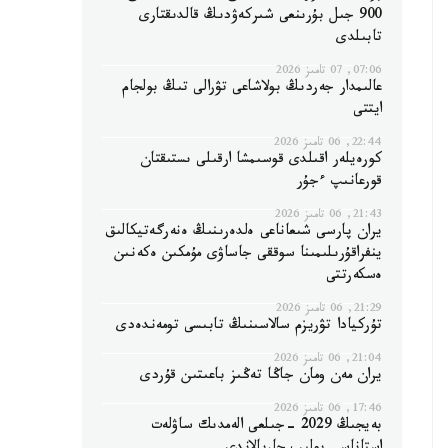
900 جىل بۇرىنعى شىركەۋدىڭ قالدىقتارى
تابىلدى
07:06, 07 تامىز 2026
عالىمدار جەردىڭ بولاشاعى تۋرالى تىڭ بولجام
ايتتى
22:44, 06 تامىز 2026
كورەيلەر اقىلدى قوسىمشا ارقىلى ىستىقتان
قورعانىپ ءجۇر
21:43, 06 تامىز 2026
يران پارسى شىعاناعى ەلدەرىنىڭ ەنەرگەتيكالىق
ينفراقۇرىلىمىنا سوققى جاساۋى مۇمكىن ەكەنىن
ەسكەرتتى
21:29, 06 تامىز 2026
تۇركيادا تۋريزم سالاسىنىڭ تابىسى تومەندەدى
21:04, 06 تامىز 2026
يران مەن ومان جاڭا تەڭىز باعىتىن قۇردى
17:46, 06 تامىز 2026
بەيجىڭ 2029 -جىلعى الەمدىك ساۋلەت