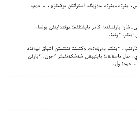
س، بئرتة-بئرتة جذزةگة اسئراتئن بولامئز»، - دةپ
شارا بارئسئندا كادر تاپشئلئعئ تؤئندايتئن بولسا،
 ايتئپ ءوتتئ.
تارتئپ، ءبئلئم بةرؤدئث ةكئنشئ تئنئسئن اشپاق نيةتتة
ي، بذل ماسةلةنئ بايئپپةن شةشكةنئمئز ءجون. ءبارئن
- دةدئ ول.