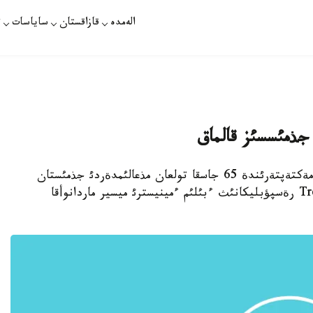
الەمدە
قازاقستان
ساياسات
ت
 جذمئسسئز قالماق
استانا. 5- قئركذيةك. قازاقپارات - ءازئربايجان مةكتةپتةرئندة 65 جاسقا تولعان مذعالئمدةردئ جذمئستان
شئعارؤ ناؤقانئ باستالدئ، دةپ حابارلايدئ Trend.az رةسپؤبليكانئث ءبئلئم ءمينيسترئ ميسير ماردانوأقا