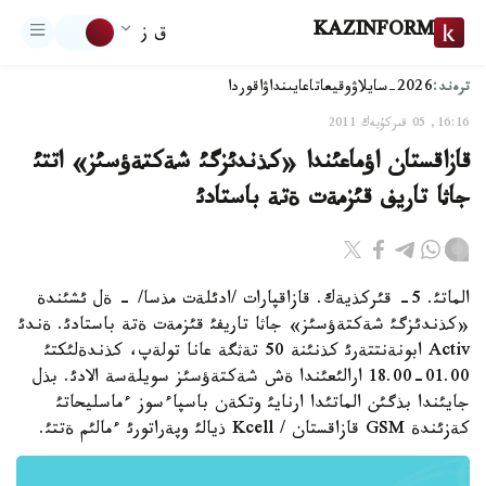
KAZINFORM
ق ز
ترەند:
2026-سايلاۋ
وقيعا
تاعايىنداۋ
اقوردا
16:16, 05 قىركۇيەك 2011
قازاقستان اؤماعئندا «كذندئزگئ شةكتةؤسئز» اتتئ
جاثا تاريف قئزمةت ةتة باستادئ
الماتئ. 5- قئركذيةك. قازاقپارات /ادئلةت مذسا/ - ةل ئشئندة
«كذندئزگئ شةكتةؤسئز» جاثا تاريفئ قئزمةت ةتة باستادئ. ةندئ
Activ ابونةنتتةرئ كذنئنة 50 تةثگة عانا تولةپ، كذندةلئكتئ
01.00-18.00 ارالئعئندا ةش شةكتةؤسئز سويلةسة الادئ. بذل
جايئندا بذگئن الماتئدا ارنايئ وتكةن باسپاءسوز ءماسليحاتئ
كةزئندة GSM قازاقستان / Kcell ذيالئ وپةراتورئ ءمالئم ةتتئ.