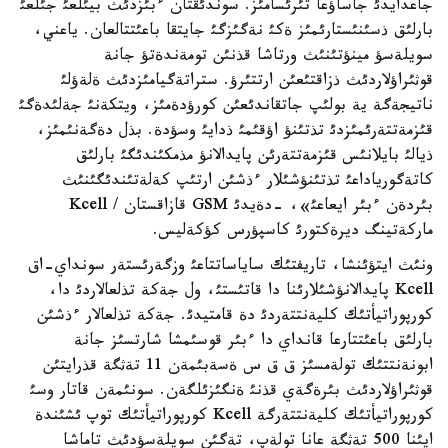
جاعدايدئ جاساؤعا تئرئسامئز. سوندئقتان ءبئزدئث بيئلعئ جئلعئ
بارلئق ذسئنئستارئمئز ةكئ نةگئزگئ جايتقا باعئتتالعان. ياعني،
سويلةسؤ مينؤتئنئث ورتاشا قذنئن تومةندةتؤ جانة
قوثئراؤلاردئث ذزاقتئعئن ارتتئرؤ. ستراتةگيامئزدئث ةلةؤلئ
ناتيجةگة ية بولئپ جاتقاندئعئن كورؤدةمئز، ويتكةنئ جةلئدةگئ
قئزمةتتةرئمئزدئ تذتئنؤ اؤقئمئ ذدايئ وسؤدة. بذل دةگةنئمئز،
ذيالئ بايلانئس قئزمةتتةرئن پايدالانؤ مذمكئندئگئ بارلئق
كاتةگورياداعئ تذتئنؤشئلار ءذشئن ارتئپ كةلةتئندئگئنئث
بئردةن ءبئر ايعاعئ»، -دةيدئ GSM قازاقستان / Kcell
ماركةتينگ ديرةكتورئ كاسپؤرس كؤكةليس.
ونئث ايتؤئنشا، تاريفتئك ساياساتتاعئ وزگةرئستةر سونداي-اق
Kcell پايدالانؤشئلارئنا دا قاتئستئ، ول جةكة تذلعالاردئ دا،
كورپوراتيأتئك كليةنتتةردئ دة قامتيدئ. جةكة تذلعالار ءذشئن
بارلئق باعئتتارعا قانداي دا ءبئر قوسئمشا شارتسئز جانة
ابونةنتتئك تولةمسئز ق ق س ةسةبئمةن 11 تةثگة قذرايتئن
قوثئراؤلاردئث بئرةگةي قذنئ ةنگئزئلگةن. سونئمةن قاتار وسئ
كورپوراتيأتئك كليةنتتةرگة Kcell كورپوراتيأتئك توپ ئشئندة
ايئنا 500 تةثگة عانا تولةپ، تةگئن سويلةسؤدئث تاماشا