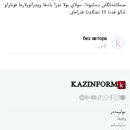
مذمكئندئگئن ذسئنؤدا. سولاي بولا تذرا باسقا وپةراتورلارعا قوثئراؤ
شالؤ قذنئ 11 تةثگةنئ قذراماق.
без автора
اۆتور
KAZINFORM
بوليمدەر
وقيعا
ساياسات