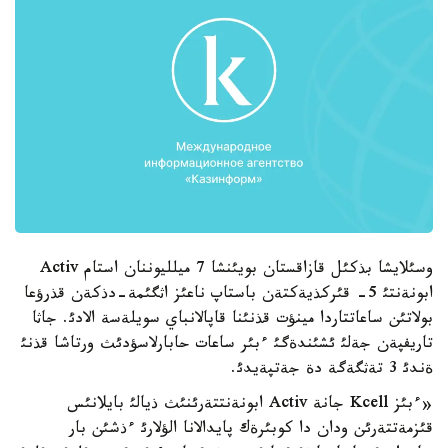
وسئلايشا بذكئل قازاقستان بويئنشا 7 ميلليوننان استام Activ
ابونةنتئ 5- قئركذيةكتةن باستاپ ناعئز اثگئمة-دذكةن قذرؤعا
بولاتئن ساعاتتاردا مينؤت قذنئنا قاپالانباي سويلةسة الادئ. جاثا
تاريفپةن جةلئ ئشئندةگئ ءبئر ساعات حابارلاسؤدئث ورتاشا قذنئ
ةندئ 3 تةثگةگة دة جةتپةيدئ.
«ءبئز Kcell جانة Activ ابونةنتتةرئنئث ذيالئ بايلانئس
قئزمةتتةرئن ودان دا كوبئرةك پايدالانا الؤلارئ ءذشئن بار