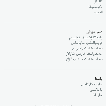
تالداۋ
ەكونوميكا
الەمدە
ءبىز تۋرالى
پايدالانۋشىلىق كەلىسىم
قۇپىيالىلىق ساياساتى
مەملەكەتتىك رامىزدەر
جەمقورلىققا قارسى شارالار
مەملەكەتتىك ساتىپ الۋلار
باسقا
سايت كارتاسى
بايلانىس
جارناما